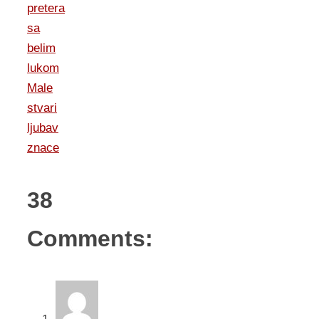
pretera
sa
belim
lukom
Male
stvari
ljubav
znace
38
Comments: