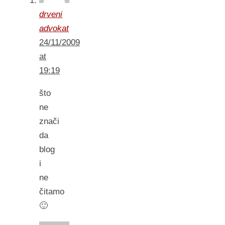
drveni
advokat
24/11/2009
at
19:19
što
ne
znači
da
blog
i
ne
čitamo
🙂