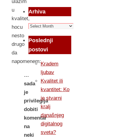
ulazim
u
Arhiva
kvalitet,
Arhiva
hocu
nesto
Poslednji
drugo
postovi
da
napomenem:
Kradem
ljubav
…
Kvalitet ili
sada
kvantitet: Ko
je
je stvarni
privilegija
kralj
dobiti
današnjeg
komentar
digitalnog
na
sveta?
neki