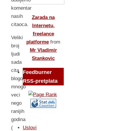
komentar
nasih
Zarada na
citaoca.
Internetu,
freelance
Veliki
platforme
from
broj
Mr Vladimir
ljudi
Stankovic
sada
cita
Feedburner
blogove,
RSS-pretplata
mnogo
veci
nego
ranijih
godina
Uslovi
(