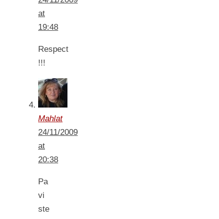
at
19:48
Respect
!!!
Mahlat
24/11/2009
at
20:38
Pa
vi
ste