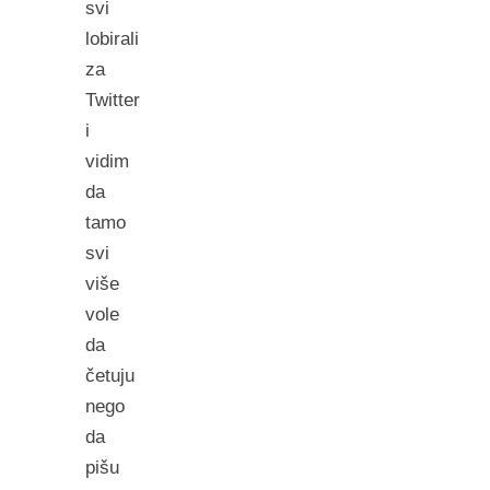
svi
lobirali
za
Twitter
i
vidim
da
tamo
svi
više
vole
da
četuju
nego
da
pišu