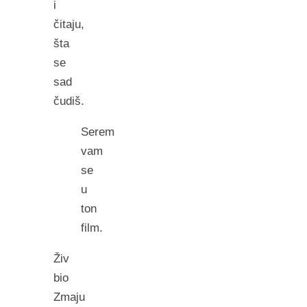
i
čitaju,
šta
se
sad
čudiš.
Serem
vam
se
u
ton
film.
Živ
bio
Zmaju