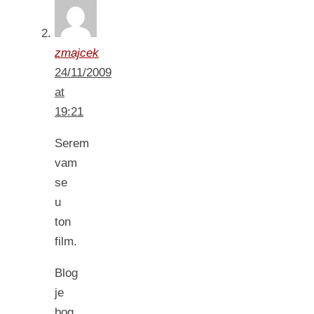
zmajcek
24/11/2009
at
19:21
Serem
vam
se
u
ton
film.
Blog
je
bog.