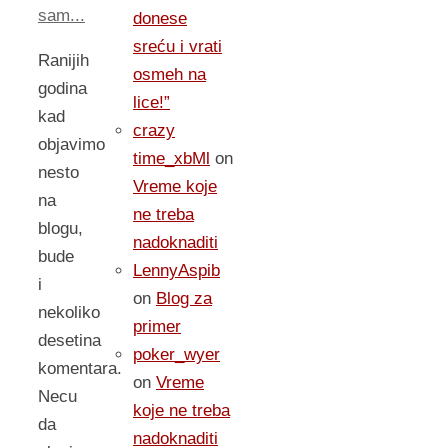
sam...
donese
sreću i vrati
Ranijih
osmeh na
godina
lice!”
kad
crazy
objavimo
time_xbMl
on
nesto
Vreme koje
na
ne treba
blogu,
nadoknaditi
bude
LennyAspib
i
on
Blog za
nekoliko
primer
desetina
poker_wyer
komentara.
on
Vreme
Necu
koje ne treba
da
nadoknaditi