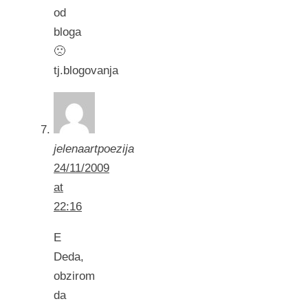
od
bloga
🙁
tj.blogovanja
jelenaartpoezija
24/11/2009
at
22:16
E
Deda,
obzirom
da