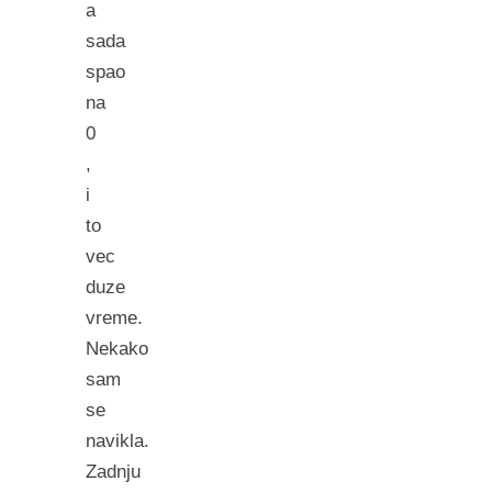
a
sada
spao
na
0
,
i
to
vec
duze
vreme.
Nekako
sam
se
navikla.
Zadnju