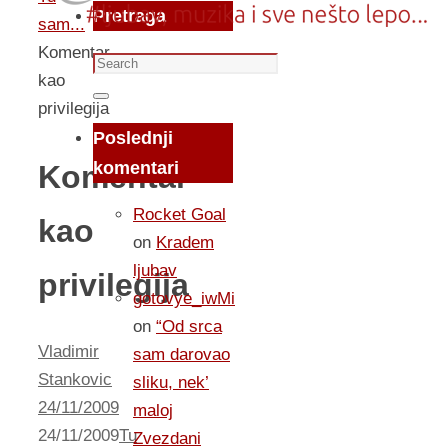
Pretraga
sam...
Komentar
Search
kao
for:
Search
privilegija
Poslednji
komentari
Komentar
Rocket Goal
kao
on
Kradem
ljubav
privilegija
gotovye_iwMi
on
“Od srca
Vladimir
sam darovao
Stankovic
sliku, nek’
24/11/2009
maloj
24/11/2009
Tu
Zvezdani