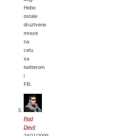
Hebo
ostale
druztvene
mreze
na
celu
sa
twitterom
i
FB.
Red
Devil
24/11/2009