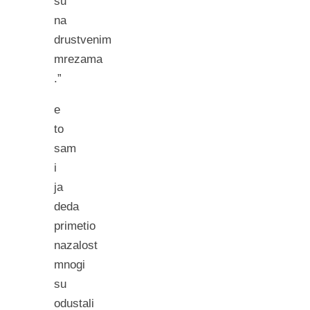
su
na
drustvenim
mrezama
.”
e
to
sam
i
ja
deda
primetio
nazalost
mnogi
su
odustali