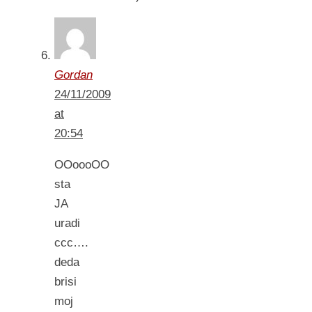
Gordan
24/11/2009
at
20:54
OOoooOO
sta
JA
uradi
ccc….
deda
brisi
moj