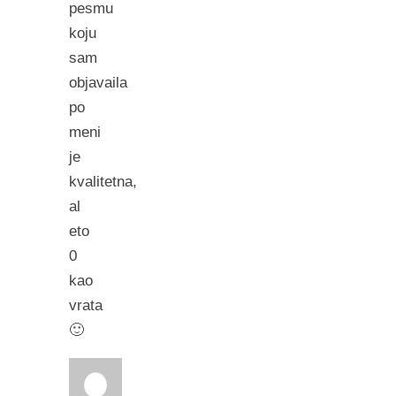
pesmu
koju
sam
objavaila
po
meni
je
kvalitetna,
al
eto
0
kao
vrata
🙂