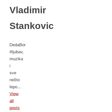
Vladimir
Stankovic
DedaBor
#ljubav,
muzika
i
sve
nešto
lepo...
View
all
posts