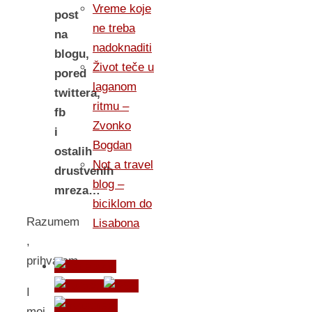
Vreme koje
post
ne treba
na
nadoknaditi
blogu,
Život teče u
pored
laganom
twittera,
ritmu –
fb
Zvonko
i
Bogdan
ostalih
Not a travel
drustvenih
blog –
mreza…
biciklom do
Razumem
Lisabona
,
prihvatam.
I
moj