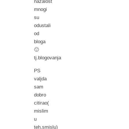
nazalost
mnogi
su
odustali
od
bloga
🙁
tj.blogovanja
PS
valjda
sam
dobro
citirao(
mislim
u
teh.smislu)