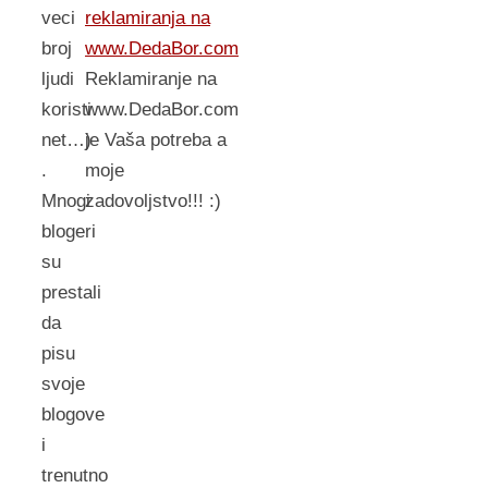
reklamiranja na
veci
www.DedaBor.com
broj
Reklamiranje na
ljudi
www.DedaBor.com
koristi
je Vaša potreba a
net…)
moje
.
zadovoljstvo!!! :)
Mnogi
blogeri
su
prestali
da
pisu
svoje
blogove
i
trenutno