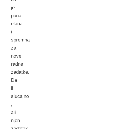
je
puna
elana
i
spremna
za
nove
radne
zadatke.
Da
li
slucajno
,
ali
njen
zadatak