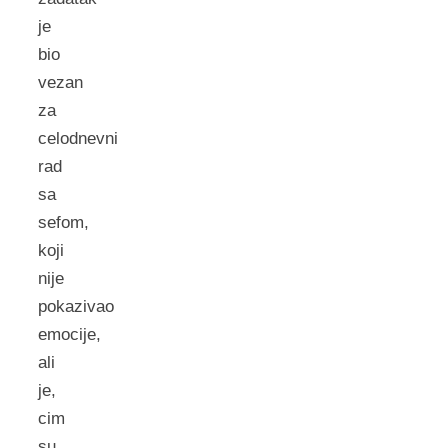
je
bio
vezan
za
celodnevni
rad
sa
sefom,
koji
nije
pokazivao
emocije,
ali
je,
cim
su