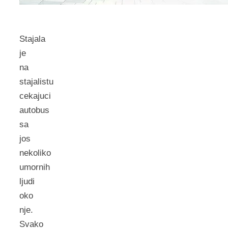
Stajala
je
na
stajalistu
cekajuci
autobus
sa
jos
nekoliko
umornih
ljudi
oko
nje.
Svako