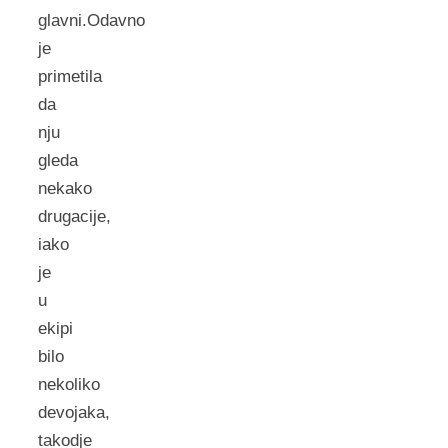
glavni.Odavno
je
primetila
da
nju
gleda
nekako
drugacije,
iako
je
u
ekipi
bilo
nekoliko
devojaka,
takodje