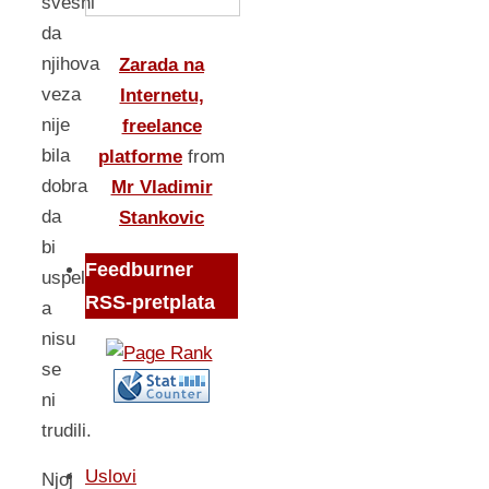
svesni
da
njihova
Zarada na
veza
Internetu,
nije
freelance
bila
platforme
from
dobra
Mr Vladimir
da
Stankovic
bi
Feedburner
uspela,
RSS-pretplata
a
nisu
se
ni
trudili.
Uslovi
Njoj