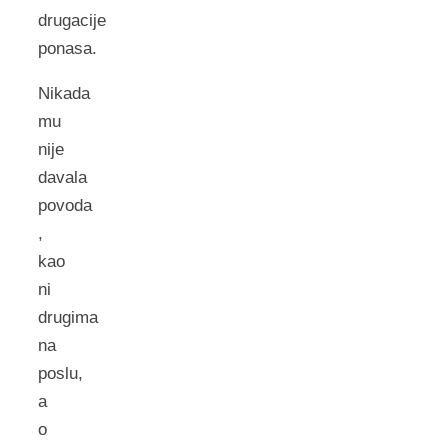
drugacije
ponasa.
Nikada
mu
nije
davala
povoda
,
kao
ni
drugima
na
poslu,
a
o