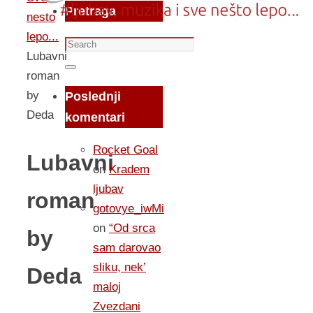
Pretraga
nesto
lepo...
Search
Lubavni
for:
Search
roman
by
Poslednji
Deda
komentari
Rocket Goal
Lubavni
on
Kradem
ljubav
roman
gotovye_iwMi
on
“Od srca
by
sam darovao
sliku, nek’
Deda
maloj
Zvezdani