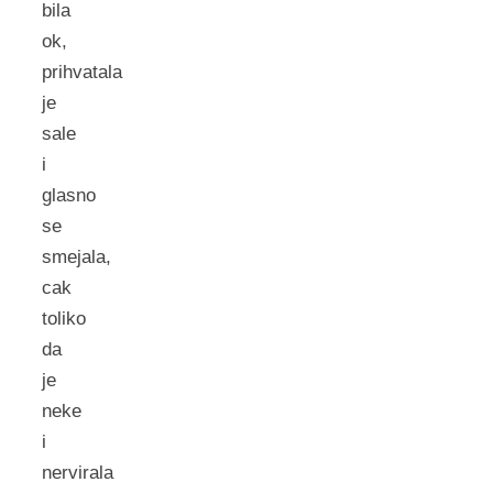
bila
ok,
prihvatala
je
sale
i
glasno
se
smejala,
cak
toliko
da
je
neke
i
nervirala