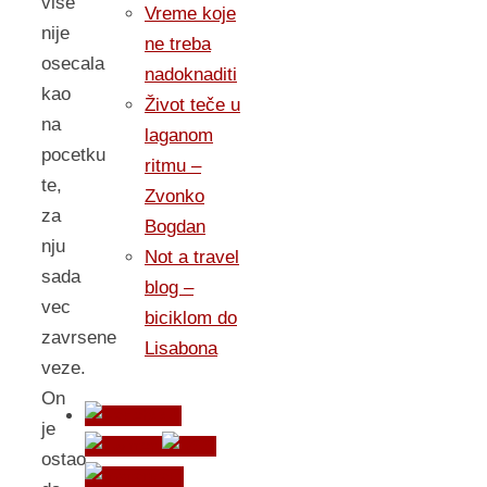
vise
Vreme koje
nije
ne treba
osecala
nadoknaditi
kao
Život teče u
na
laganom
pocetku
ritmu –
te,
Zvonko
za
Bogdan
nju
Not a travel
sada
blog –
vec
biciklom do
zavrsene
Lisabona
veze.
On
je
ostao