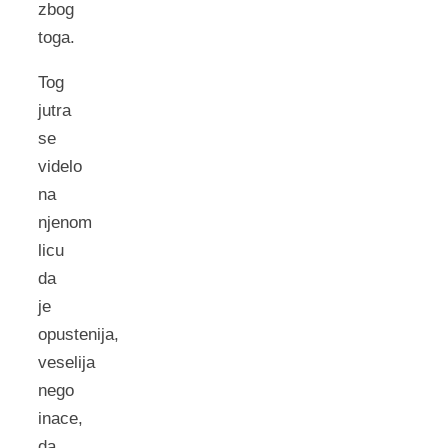
zbog
toga.
Tog
jutra
se
videlo
na
njenom
licu
da
je
opustenija,
veselija
nego
inace,
da