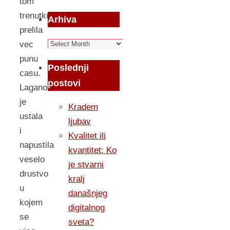
tom
trenutku
Arhiva
prelila
Arhiva
vec
punu
Poslednji
casu.
postovi
Lagano
je
Kradem
ustala
ljubav
i
Kvalitet ili
napustila
kvantitet: Ko
veselo
je stvarni
drustvo
kralj
u
današnjeg
kojem
digitalnog
se
sveta?