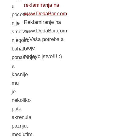
reklamiranja na
u
www.DedaBor.com
pocetku
Reklamiranje na
nije
www.DedaBor.com
smetalo
je Vaša potreba a
njegovo
moje
bahato
zadovoljstvo!!! :)
ponasanje,
a
kasnije
mu
je
nekoliko
puta
skrenula
paznju,
medjutim,