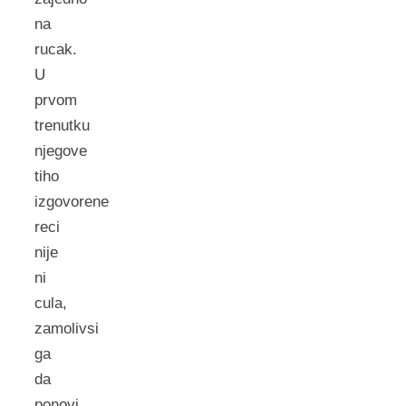
na
rucak.
U
prvom
trenutku
njegove
tiho
izgovorene
reci
nije
ni
cula,
zamolivsi
ga
da
ponovi,