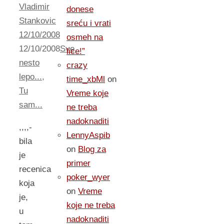
Vladimir
donese
Stankovic
sreću i vrati
12/10/2008
osmeh na
12/10/2008
Sve
lice!”
nesto
crazy
lepo...
,
time_xbMl
on
Tu
Vreme koje
sam...
ne treba
nadoknaditi
,,,,-
LennyAspib
bila
on
Blog za
je
primer
recenica
poker_wyer
koja
on
Vreme
je,
koje ne treba
u
nadoknaditi