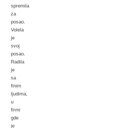
spremila
za
posao.
Volela
je
svoj
posao.
Radila
je
sa
finim
ljudima,
u
firmi
gde
je