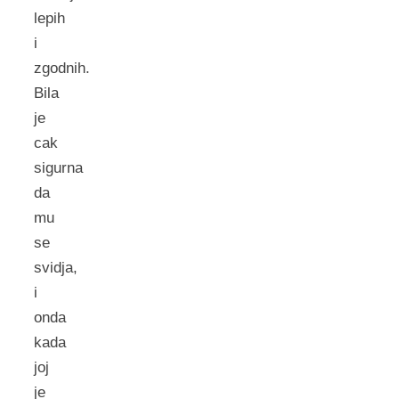
lepih
i
zgodnih.
Bila
je
cak
sigurna
da
mu
se
svidja,
i
onda
kada
joj
je