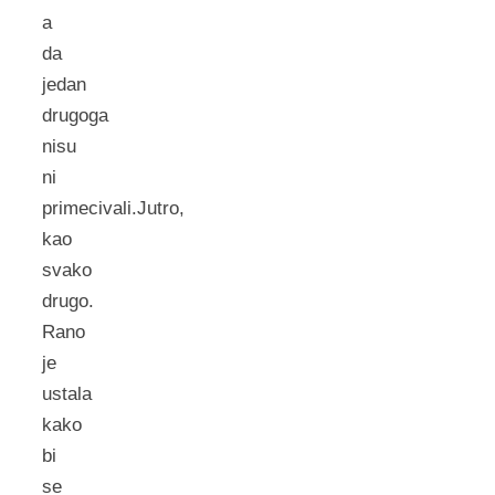
a
da
jedan
drugoga
nisu
ni
primecivali.Jutro,
kao
svako
drugo.
Rano
je
ustala
kako
bi
se