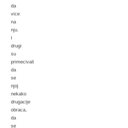
da
vice
na
nju.
I
drugi
su
primecivali
da
se
njoj
nekako
drugacije
obraca,
da
se