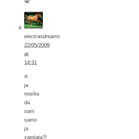
😀
electrasdreams
22/05/2009
at
14:31
A
ja
mislila
da
sam
samo
ja
zamlata?!