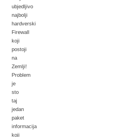
ubjedljivo
najbolji
hardverski
Firewall
koji
postoji
na
Zemlji!
Problem
je
sto
taj
jedan
paket
informacija
koji