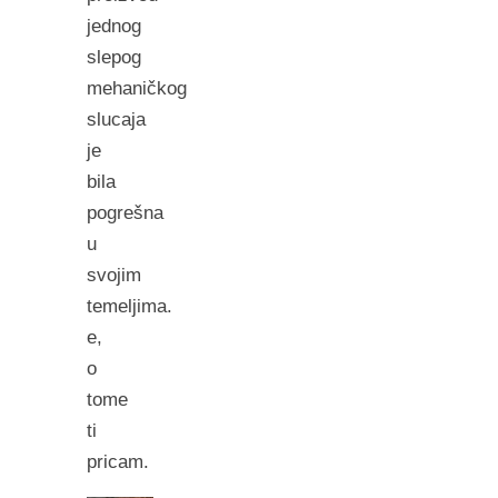
jednog
slepog
mehaničkog
slucaja
je
bila
pogrešna
u
svojim
temeljima.
e,
o
tome
ti
pricam.