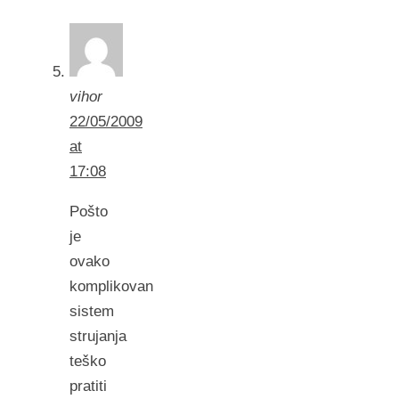
vihor
22/05/2009
at
17:08
Pošto
je
ovako
komplikovan
sistem
strujanja
teško
pratiti