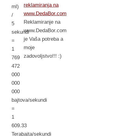
reklamiranja na
ml)
www.DedaBor.com
/
Reklamiranje na
5
www.DedaBor.com
sekundi
je Vaša potreba a
=
moje
1
zadovoljstvo!!! :)
769
472
000
000
000
bajtova/sekundi
=
1
609.33
Terabajta/sekundi