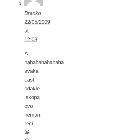
Branko
22/05/2009
at
12:08
A
hahahahahahaha
svaka
cast
odakle
iskopa
ovo
nemam
reci.
😀