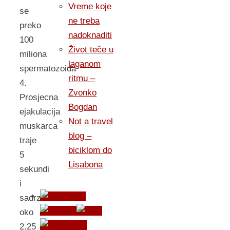
Vreme koje
se
ne treba
preko
nadoknaditi
100
Život teče u
miliona
laganom
spermatozoida
ritmu –
4.
Zvonko
Prosjecna
Bogdan
ejakulacija
Not a travel
muskarca
blog –
traje
biciklom do
5
Lisabona
sekundi
i
sadrzi
oko
2.25