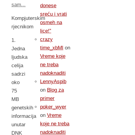
sam...
donese
sreću i vrati
Kompjuterskim
osmeh na
rjecnikom
lice!”
crazy
1.
time_xbMl
on
Jedna
Vreme koje
ljudska
ne treba
celija
nadoknaditi
sadrzi
LennyAspib
oko
on
Blog za
75
primer
MB
poker_wyer
genetskih
on
Vreme
informacija
koje ne treba
unutar
nadoknaditi
DNK