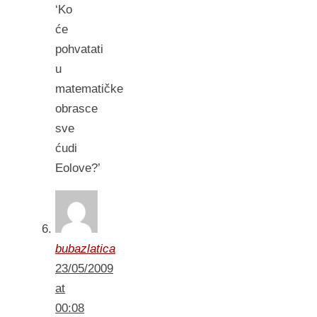
‘Ko
će
pohvatati
u
matematičke
obrasce
sve
ćudi
Eolove?’
bubazlatica
23/05/2009
at
00:08