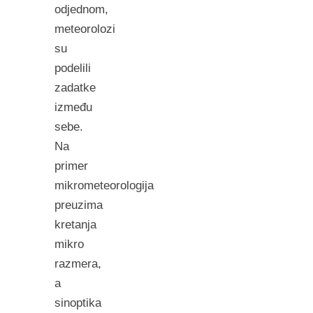
odjednom,
meteorolozi
su
podelili
zadatke
između
sebe.
Na
primer
mikrometeorologija
preuzima
kretanja
mikro
razmera,
a
sinoptika