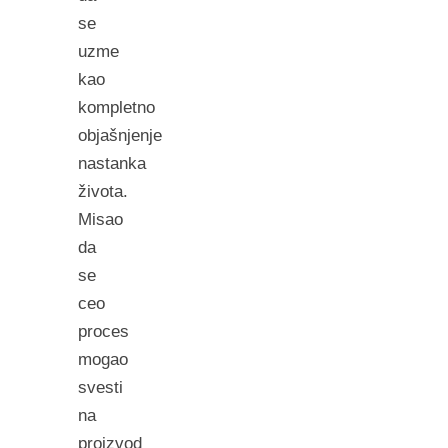
se
uzme
kao
kompletno
objašnjenje
nastanka
života.
Misao
da
se
ceo
proces
mogao
svesti
na
proizvod