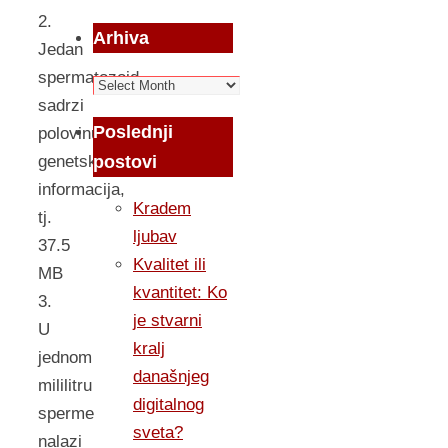
2.
Arhiva
Jedan
spermatozoid
Arhiva
sadrzi
Poslednji
polovinu
postovi
genetskih
informacija,
Kradem
tj.
ljubav
37.5
Kvalitet ili
MB
kvantitet: Ko
3.
je stvarni
U
kralj
jednom
današnjeg
mililitru
digitalnog
sperme
sveta?
nalazi