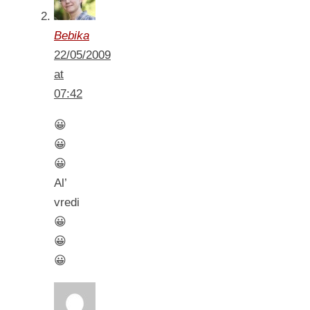
Bebika
22/05/2009
at
07:42
😀
😀
😀
Al’
vredi
😀
😀
😀