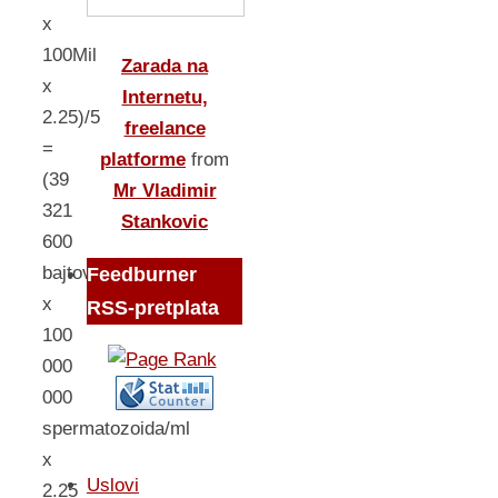
x
100Mil
Zarada na
x
Internetu,
2.25)/5
freelance
=
platforme
from
(39
Mr Vladimir
321
Stankovic
600
bajtova/spermatozoidu
Feedburner
x
RSS-pretplata
100
000
000
spermatozoida/ml
x
Uslovi
2.25