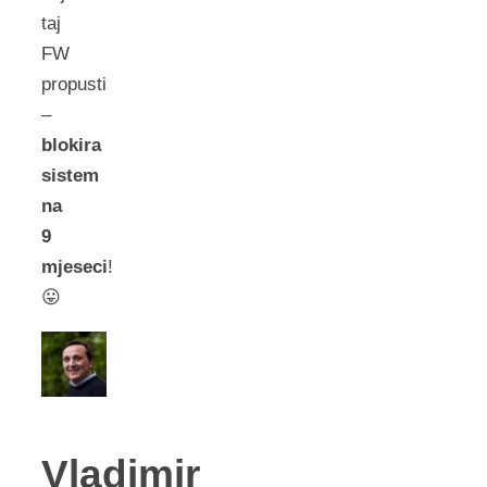
taj
FW
propusti
–
blokira
sistem
na
9
mjeseci
!
😛
Vladimir