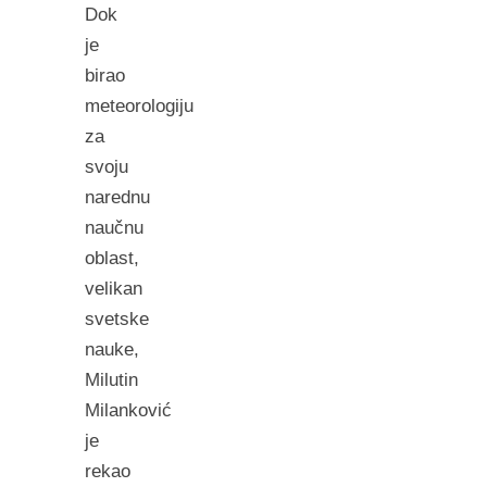
Dok
je
birao
meteorologiju
za
svoju
narednu
naučnu
oblast,
velikan
svetske
nauke,
Milutin
Milanković
je
rekao