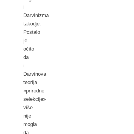
i
Darvinizma
takodje.
Postalo
je
očito
da
i
Darvinova
teorija
«prirodne
selekcije»
više
nije
mogla
da