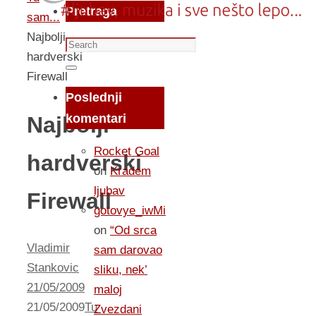
Pretraga
sam...
Najbolji
Search
hardverski
for:
Search
Firewall
Poslednji
komentari
Najbolji
Rocket Goal
hardverski
on
Kradem
ljubav
Firewall
gotovye_iwMi
on
“Od srca
Vladimir
sam darovao
Stankovic
sliku, nek’
21/05/2009
maloj
21/05/2009
Tu
Zvezdani