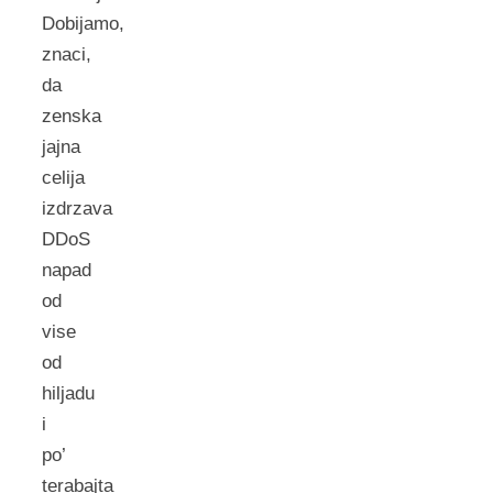
Dobijamo,
znaci,
da
zenska
jajna
celija
izdrzava
DDoS
napad
od
vise
od
hiljadu
i
po’
terabajta