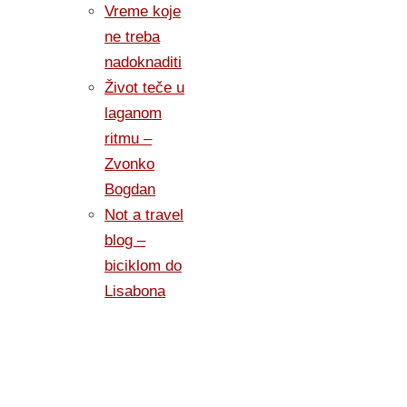
Vreme koje
ne treba
nadoknaditi
Život teče u
laganom
ritmu –
Zvonko
Bogdan
Not a travel
blog –
biciklom do
Lisabona