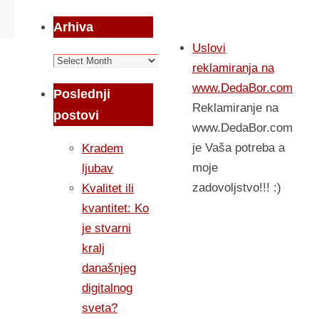
Arhiva
Uslovi
Arhiva
reklamiranja na
www.DedaBor.com
Poslednji
Reklamiranje na
postovi
www.DedaBor.com
je Vaša potreba a
Kradem
moje
ljubav
zadovoljstvo!!! :)
Kvalitet ili
kvantitet: Ko
je stvarni
kralj
današnjeg
digitalnog
sveta?