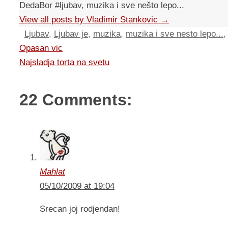
DedaBor #ljubav, muzika i sve nešto lepo...
View all posts by Vladimir Stankovic
→
Ljubav
,
Ljubav je
,
muzika
,
muzika i sve nesto lepo...
Opasan vic
Najsladja torta na svetu
22 Comments:
Mahlat
05/10/2009 at 19:04
Srecan joj rodjendan!