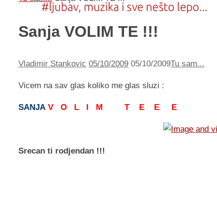
Sanja VOLIM TE !!!
Vladimir Stankovic
05/10/2009
05/10/2009
Tu sam...
Vicem na sav glas koliko me glas sluzi :
SANJA
V O L I M T E E E
Srecan ti rodjendan !!!