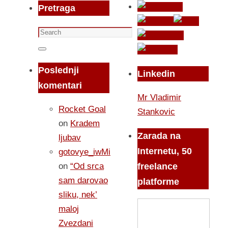
Pretraga
Search
for:
Search
Poslednji
Linkedin
komentari
Mr Vladimir
Rocket Goal
Stankovic
on
Kradem
Zarada na
ljubav
Internetu, 50
gotovye_iwMi
on
“Od srca
freelance
sam darovao
platforme
sliku, nek’
maloj
Zvezdani