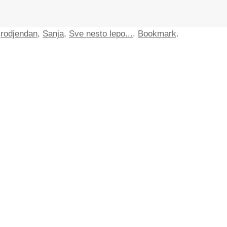
,
rodjendan
,
Sanja
,
Sve nesto lepo...
.
Bookmark
.