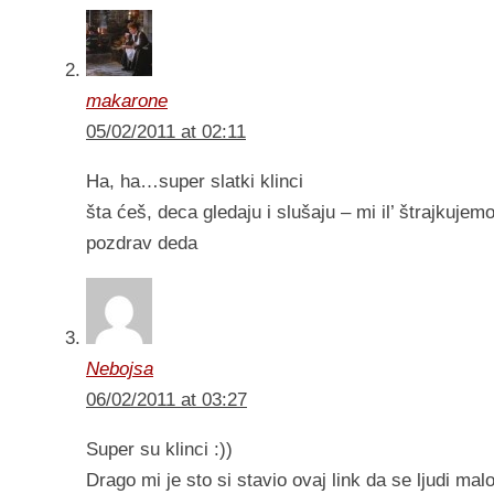
makarone
05/02/2011 at 02:11
Ha, ha…super slatki klinci
šta ćeš, deca gledaju i slušaju – mi il’ štrajkujemo
pozdrav deda
Nebojsa
06/02/2011 at 03:27
Super su klinci :))
Drago mi je sto si stavio ovaj link da se ljudi ma