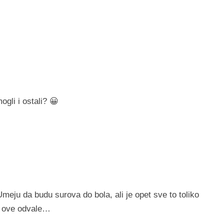
gli i ostali? 😀
ju da budu surova do bola, ali je opet sve to toliko
m ove odvale…