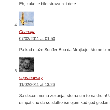
Eh, kako je bilo strava biti dete..
Charolija
07/02/2011 at 01:50
Pa kad može Sunđer Bob da štrajkuje, što ne bi mo
sopranovsky
11/02/2011 at 13:26
Sa decom nema zezanja, sto na um to na drum! Ume
simpaticno da se slatko ismejem kad god gleda