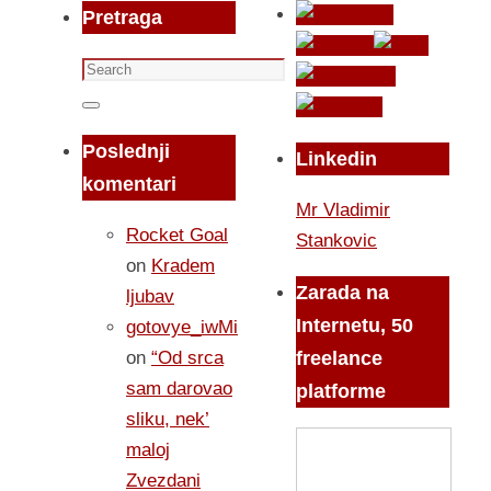
Pretraga
Search
for:
Search
Poslednji
Linkedin
komentari
Mr Vladimir
Rocket Goal
Stankovic
on
Kradem
Zarada na
ljubav
Internetu, 50
gotovye_iwMi
on
“Od srca
freelance
sam darovao
platforme
sliku, nek’
maloj
Zvezdani