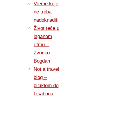
Vreme koje
ne treba
nadoknaditi
Život teče u
laganom
ritmu –
Zvonko
Bogdan
Not a travel
blog –
biciklom do
Lisabona