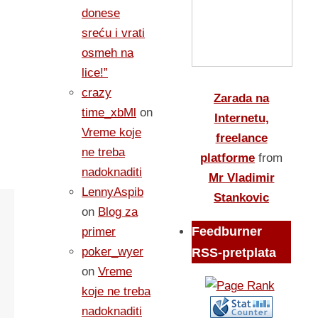
donese
sreću i vrati
osmeh na
lice!”
crazy
Zarada na
time_xbMl
on
Internetu,
Vreme koje
freelance
ne treba
platforme
from
nadoknaditi
Mr Vladimir
LennyAspib
Stankovic
on
Blog za
Feedburner
primer
poker_wyer
RSS-pretplata
on
Vreme
koje ne treba
nadoknaditi