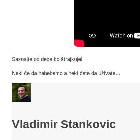
Saznajte od dece ko štrajkuje!
Neki će da nahebemo a neki ćete da uživate…
Vladimir Stankovic