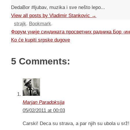
DedaBor #ljubav, muzika i sve nešto lepo...
View all posts by Vladimir Stankovic
→
strajk
.
Bookmark
.
Форум уније синдиката просветних радника Бор -и
Ko će kupiti srpske dugove
5 Comments:
Marjan Paradoksija
05/02/2011 at 00:03
Carski! Deca su strava, a par njih su ubola u srž!