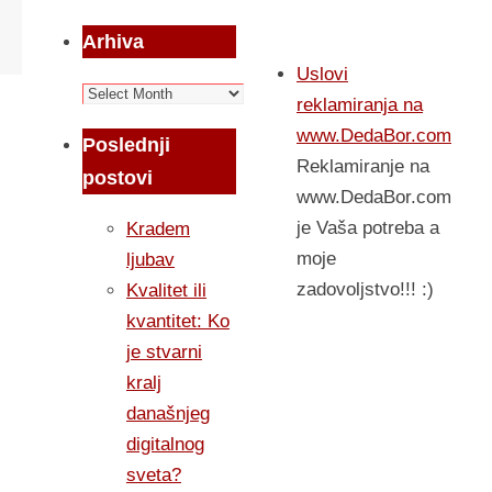
Arhiva
Uslovi
Arhiva
reklamiranja na
www.DedaBor.com
Poslednji
Reklamiranje na
postovi
www.DedaBor.com
je Vaša potreba a
Kradem
moje
ljubav
zadovoljstvo!!! :)
Kvalitet ili
kvantitet: Ko
je stvarni
kralj
današnjeg
digitalnog
sveta?