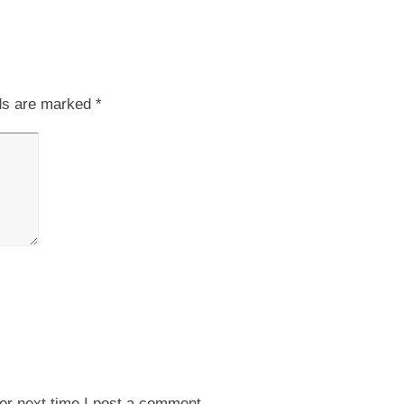
lds are marked
*
or next time I post a comment.