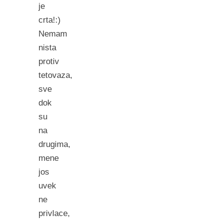
je
crta!:)
Nemam
nista
protiv
tetovaza,
sve
dok
su
na
drugima,
mene
jos
uvek
ne
privlace,