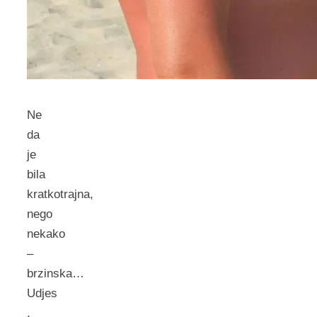
Ne
da
je
bila
kratkotrajna,
nego
nekako
–
brzinska…
Udjes
,