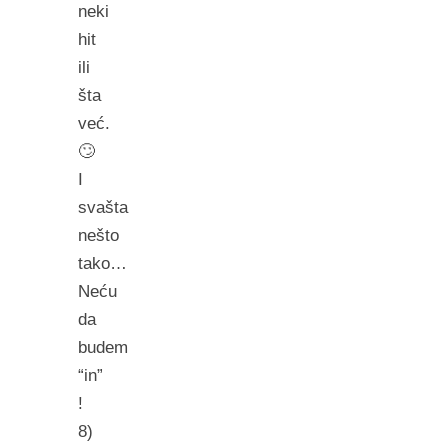
neki
hit
ili
šta
već.
🙄
I
svašta
nešto
tako…
Neću
da
budem
“in”
!
8)