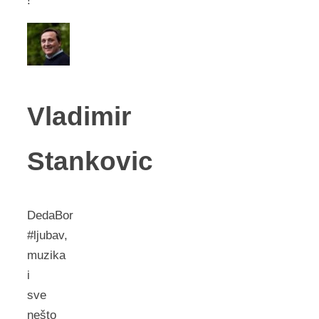
!
Vladimir
Stankovic
DedaBor
#ljubav,
muzika
i
sve
nešto