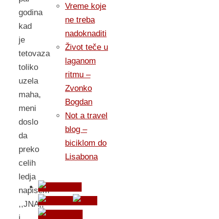
Vreme koje
godina
ne treba
kad
nadoknaditi
je
Život teče u
tetovaza
laganom
toliko
ritmu –
uzela
Zvonko
maha,
Bogdan
meni
Not a travel
doslo
blog –
da
biciklom do
preko
Lisabona
celih
ledja
napisem
,,JNA,,
i