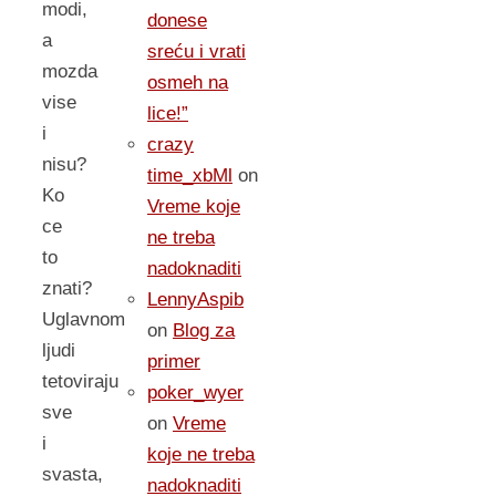
modi,
donese
a
sreću i vrati
mozda
osmeh na
vise
lice!”
i
crazy
nisu?
time_xbMl
on
Ko
Vreme koje
ce
ne treba
to
nadoknaditi
znati?
LennyAspib
Uglavnom
on
Blog za
ljudi
primer
tetoviraju
poker_wyer
sve
on
Vreme
i
koje ne treba
svasta,
nadoknaditi