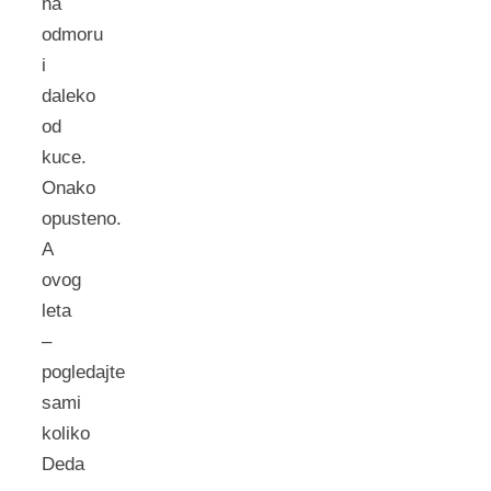
na
odmoru
i
daleko
od
kuce.
Onako
opusteno.
A
ovog
leta
–
pogledajte
sami
koliko
Deda