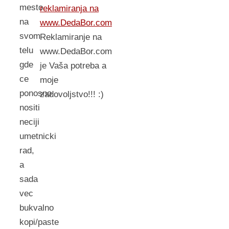
mesto
reklamiranja na
na
www.DedaBor.com
svom
Reklamiranje na
telu
www.DedaBor.com
gde
je Vaša potreba a
ce
moje
ponosno
zadovoljstvo!!! :)
nositi
neciji
umetnicki
rad,
a
sada
vec
bukvalno
kopi/paste