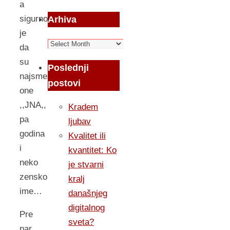
a
sigurno
Arhiva
je
Arhiva
da
su
Poslednji
najsmesnije
postovi
one
,,JNA,,
Kradem
pa
ljubav
godina
Kvalitet ili
i
kvantitet: Ko
neko
je stvarni
zensko
kralj
ime…
današnjeg
digitalnog
Pre
sveta?
par