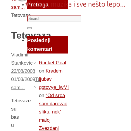
Pretraga
sam...
Tetovaza
Search
for:
Search
Tetovaza
Poslednji
komentari
Vladimir
Rocket Goal
Stankovic
on
Kradem
22/08/2008
ljubav
01/03/2009
Tu
gotovye_iwMi
sam...
on
“Od srca
Tetovaze
sam darovao
su
sliku, nek’
bas
maloj
u
Zvezdani