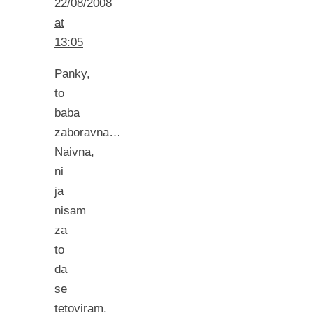
22/08/2008
at
13:05
Panky,
to
baba
zaboravna…
Naivna,
ni
ja
nisam
za
to
da
se
tetoviram.