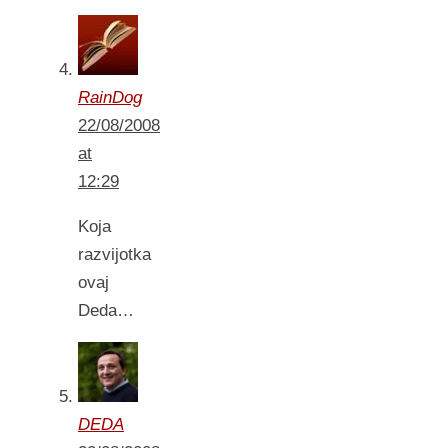
RainDog
22/08/2008
at
12:29
Koja
razvijotka
ovaj
Deda…
DEDA