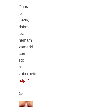
Dobra
je
Dedo,
dobra
je…
nemam
zamerki
sem
što
si
zaboravio:
http://
…
😀