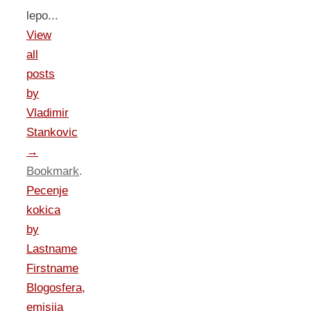
lepo...
View
all
posts
by
Vladimir
Stankovic
→
Bookmark
.
Pecenje
kokica
by
Lastname
Firstname
Blogosfera,
emisija