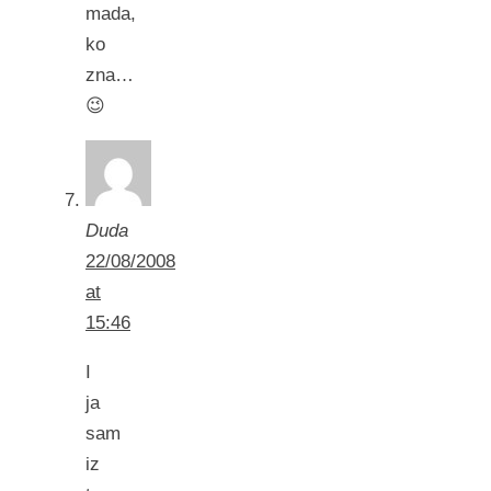
mada,
ko
zna…
😉
Duda
22/08/2008
at
15:46
I
ja
sam
iz