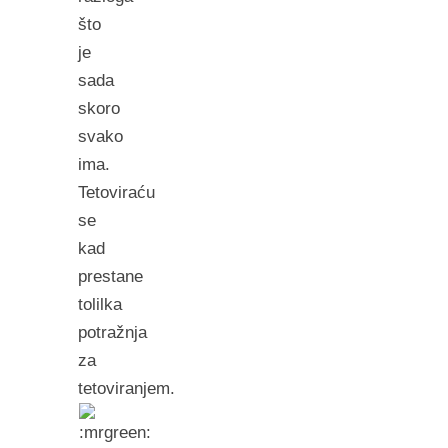
što
je
sada
skoro
svako
ima.
Tetoviraću
se
kad
prestane
tolilka
potražnja
za
tetoviranjem.