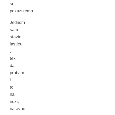
se
pokazujemo…
Jednom
sam
stavio
lasticu
,
tek
da
probam
i
to
na
nozi,
naravno