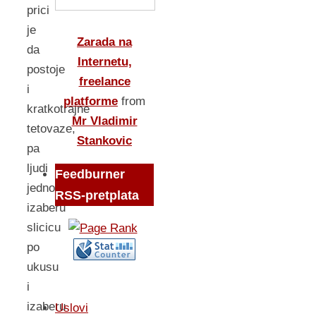
prici
je
Zarada na
da
Internetu,
postoje
freelance
i
platforme
from
kratkotrajne
Mr Vladimir
tetovaze,
Stankovic
pa
ljudi
Feedburner
jednostavno
RSS-pretplata
izaberu
slicicu
po
ukusu
i
izaberu
Uslovi