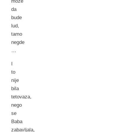
moze
da
bude
lud,
tamo
negde
…
I
to
nije
bila
tetovaza,
nego
se
Baba
zabavljala,