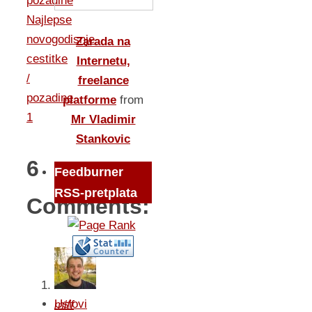
pozadine
Najlepse
novogodisnje
Zarada na
cestitke
Internetu,
/
freelance
pozadine
platforme
from
1
Mr Vladimir
Stankovic
6
Feedburner
RSS-pretplata
Comments:
Uslovi
miff