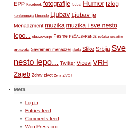
Humor
fotografije
Izlog
EPP
Facebook
fudbal
Ljubav
Ljubav je
konferencija
Limundo
muzika
muzika i sve nesto
Menadzment
lepo...
Pesme
obrazovanje
PEČALBARENJE
pečalba
pozadine
Sve
Slike
Srbija
Savremeni menadzer
prosveta
skola
nesto lepo...
VRH
Vicevi
Twitter
Zajeb
Zdrav zivot
ZIVOT
Zena
Meta
Log in
Entries feed
Comments feed
WordPress.org