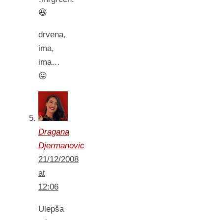
😆
drvena,
ima,
ima…
😛
Dragana
Djermanovic
21/12/2008
at
12:06
Ulepša