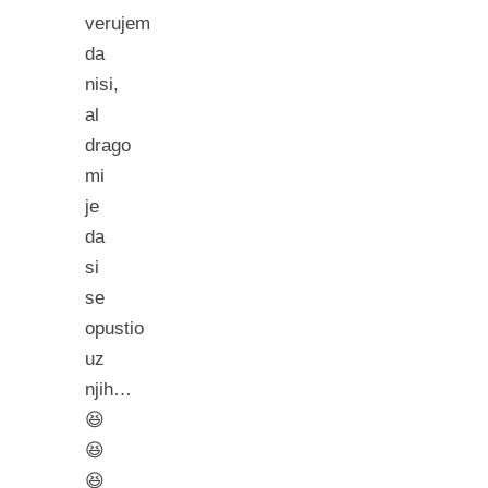
verujem
da
nisi,
al
drago
mi
je
da
si
se
opustio
uz
njih…
😆
😆
😆