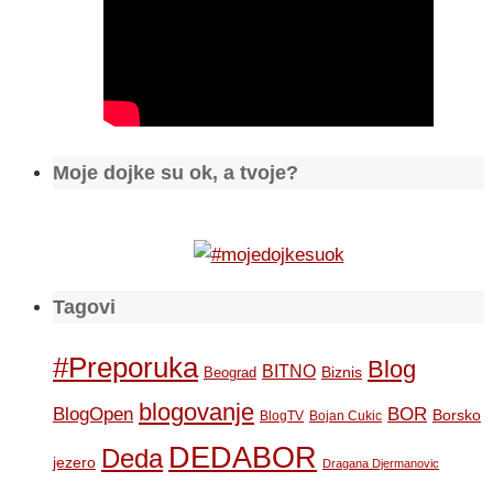
Moje dojke su ok, a tvoje?
Tagovi
#Preporuka
Blog
BITNO
Biznis
Beograd
blogovanje
BOR
BlogOpen
Borsko
BlogTV
Bojan Cukic
DEDABOR
Deda
jezero
Dragana Djermanovic