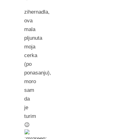
zihernadla,
ova
mala
pljunuta
moja
cerka
(po
ponasanju),
moro
sam
da
je
turim
😉