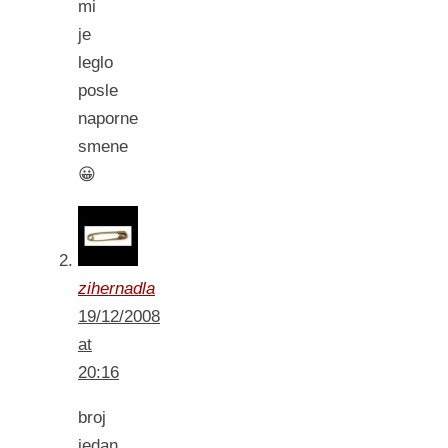
mi
je
leglo
posle
naporne
smene
😀
zihernadla
19/12/2008
at
20:16
broj
jedan