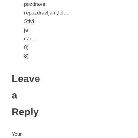
pozdrave,
repozdravljam,lol…
Stivi
je
car…
8)
8)
Leave
a
Reply
Your