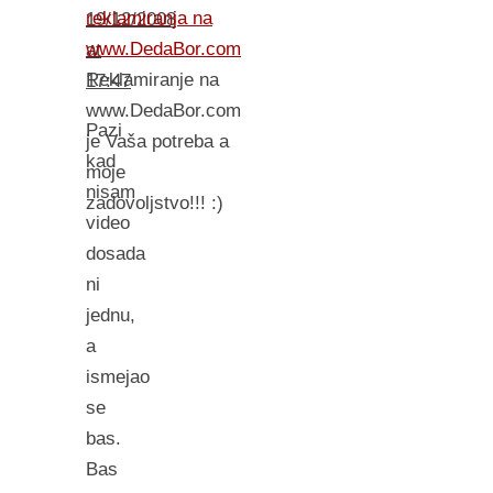
reklamiranja na
19/12/2008
www.DedaBor.com
at
Reklamiranje na
17:47
www.DedaBor.com
Pazi
je Vaša potreba a
kad
moje
nisam
zadovoljstvo!!! :)
video
dosada
ni
jednu,
a
ismejao
se
bas.
Bas