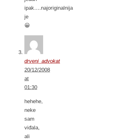
ipak….najoriginalnija
je
😀
drveni_advokat
20/12/2008
at
01:30
hehehe,
neke
sam
viđala,
ali