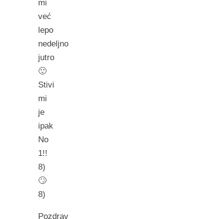
mi
već
lepo
nedeljno
jutro
🙂
Stivi
mi
je
ipak
No
1!!
8)
🙄
8)
Pozdrav