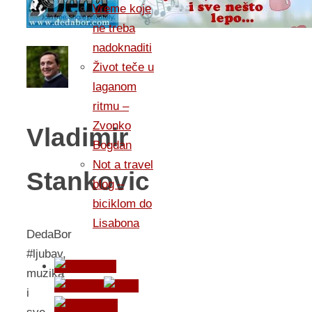
Vreme koje
ne treba
nadoknaditi
Život teče u
laganom
ritmu –
Zvonko
Vladimir
Bogdan
Not a travel
Stankovic
blog –
biciklom do
Lisabona
DedaBor
#ljubav,
muzika
i