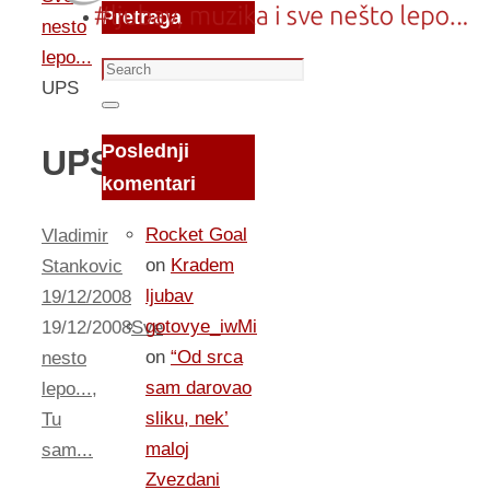
Pretraga
nesto
lepo...
Search
UPS
for:
Search
Poslednji
UPS
komentari
Rocket Goal
Vladimir
on
Kradem
Stankovic
ljubav
19/12/2008
gotovye_iwMi
19/12/2008
Sve
on
“Od srca
nesto
sam darovao
lepo...
,
sliku, nek’
Tu
maloj
sam...
Zvezdani