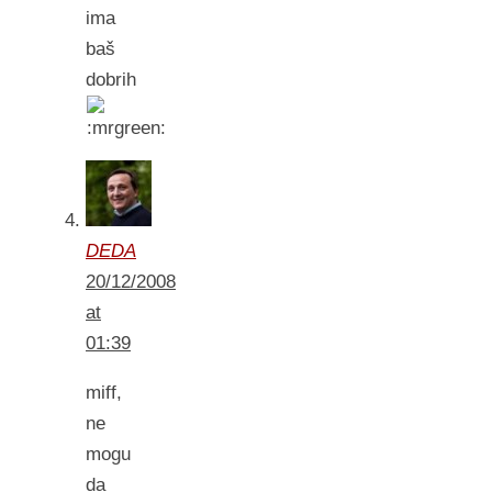
ima
baš
dobrih
DEDA
20/12/2008
at
01:39
miff,
ne
mogu
da