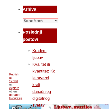
Arhiva
Arhiva
Poslednji
postovi
Kradem
ljubav
Kvalitet ili
kvantitet: Ko
Publish
je stvarni
at
Scribd
kralj
or
explore
današnjeg
others:
dedabor
digitalnog
fotografije
sveta?