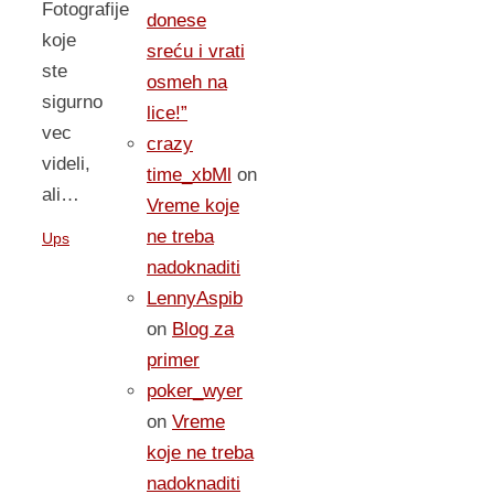
Fotografije
donese
koje
sreću i vrati
ste
osmeh na
sigurno
lice!”
vec
crazy
videli,
time_xbMl
on
ali…
Vreme koje
ne treba
Ups
nadoknaditi
LennyAspib
on
Blog za
primer
poker_wyer
on
Vreme
koje ne treba
nadoknaditi