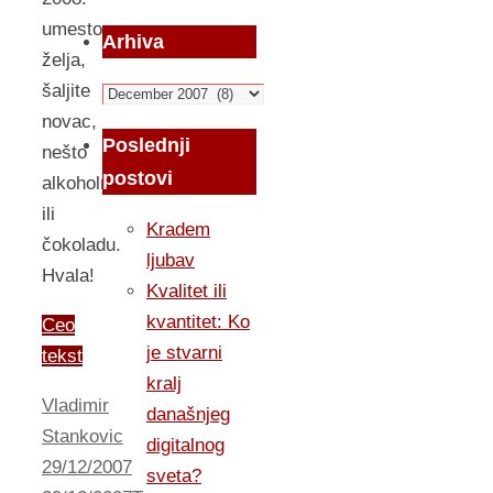
umesto
Arhiva
želja,
šaljite
Arhiva
novac,
Poslednji
nešto
postovi
alkoholnog
ili
Kradem
čokoladu.
ljubav
Hvala!
Kvalitet ili
kvantitet: Ko
Ceo
je stvarni
tekst
kralj
Vladimir
današnjeg
Stankovic
digitalnog
29/12/2007
sveta?