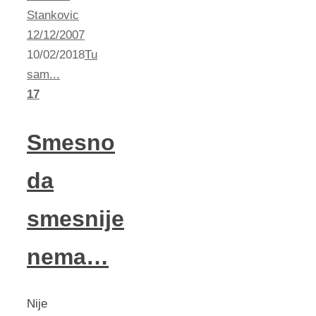
Stankovic
12/12/2007
10/02/2018
Tu
sam...
17
Smesno
da
smesnije
nema…
Nije