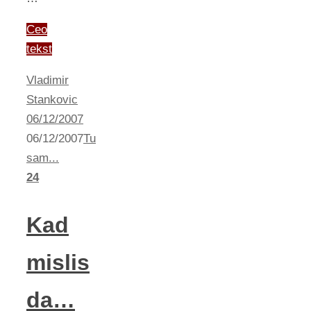
Ceo
tekst
Vladimir
Stankovic
06/12/2007
06/12/2007
Tu
sam...
24
Kad
mislis
da…