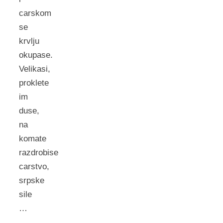
carskom
se
krvlju
okupase.
Velikasi,
proklete
im
duse,
na
komate
razdrobise
carstvo,
srpske
sile
…