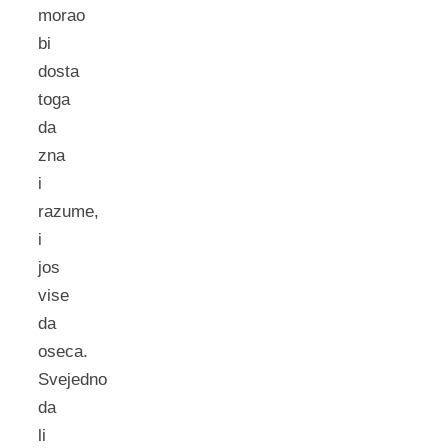
morao
bi
dosta
toga
da
zna
i
razume,
i
jos
vise
da
oseca.
Svejedno
da
li