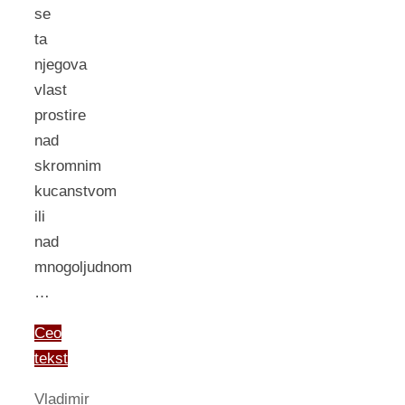
se
ta
njegova
vlast
prostire
nad
skromnim
kucanstvom
ili
nad
mnogoljudnom
…
Ceo
tekst
Vladimir