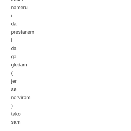
nameru
i
da
prestanem
i
da
ga
gledam
(
jer
se
nerviram
)
tako
sam
…