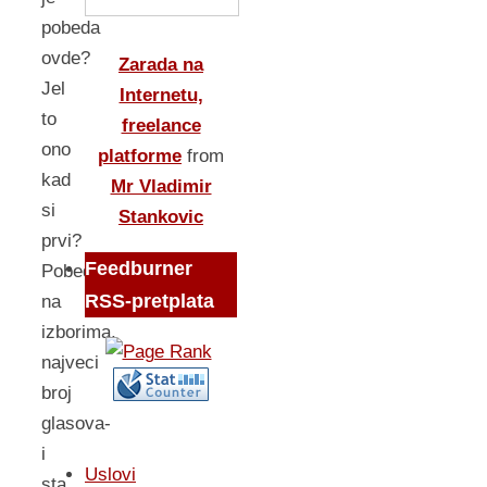
pobeda
ovde?
Zarada na
Jel
Internetu,
to
freelance
ono
platforme
from
kad
Mr Vladimir
si
Stankovic
prvi?
Feedburner
Pobeda
RSS-pretplata
na
izborima,
najveci
broj
glasova-
i
Uslovi
sta