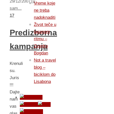
29/12/2007
Tu
Vreme koje
sam...
ne treba
17
nadoknaditi
Život teče u
Predizborna
laganom
ritmu –
kampanja
Zvonko
Bogdan
Not a travel
Krenuli
blog –
su.
biciklom do
Juris
Lisabona
!!!
Dajte
nam
vas
glas.