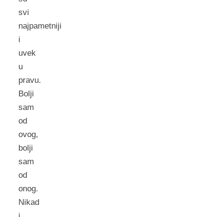
svi
najpametniji
i
uvek
u
pravu.
Bolji
sam
od
ovog,
bolji
sam
od
onog.
Nikad
i