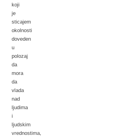
koji
je
sticajem
okolnosti
doveden
u
polozaj
da
mora
da
vlada
nad
ljudima
i
ljudskim
vrednostima,