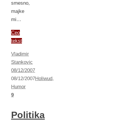
smesno,
majke
mi…
Ceo
tekst
Vladimir
Stankovic
08/12/2007
08/12/2007
Holiwud
,
Humor
9
Politika
,