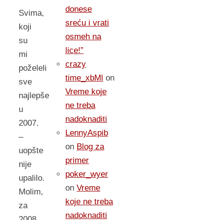
donese
Svima,
sreću i vrati
koji
osmeh na
su
lice!”
mi
crazy
poželeli
time_xbMl
on
sve
Vreme koje
najlepše
ne treba
u
nadoknaditi
2007.
LennyAspib
–
on
Blog za
uopšte
primer
nije
poker_wyer
upalilo.
on
Vreme
Molim,
koje ne treba
za
nadoknaditi
2008.