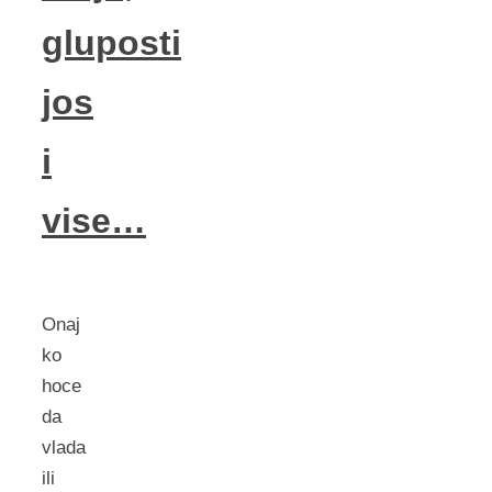
gluposti
jos
i
vise…
Onaj
ko
hoce
da
vlada
ili