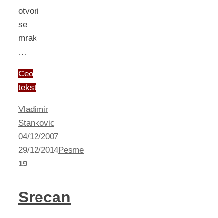
otvori
se
mrak
…
Ceo
tekst
Vladimir
Stankovic
04/12/2007
29/12/2014
Pesme
19
Srecan