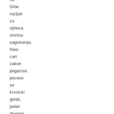
Srbe
razljuti
za
njihova
smrtna
sagresenja.
Nasi
cari
zakon
pogazise,
pocese
se
krvnicki
goniti,
jedan
drugom