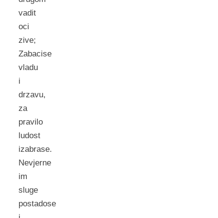
vadit
oci
zive;
Zabacise
vladu
i
drzavu,
za
pravilo
ludost
izabrase.
Nevjerne
im
sluge
postadose
i