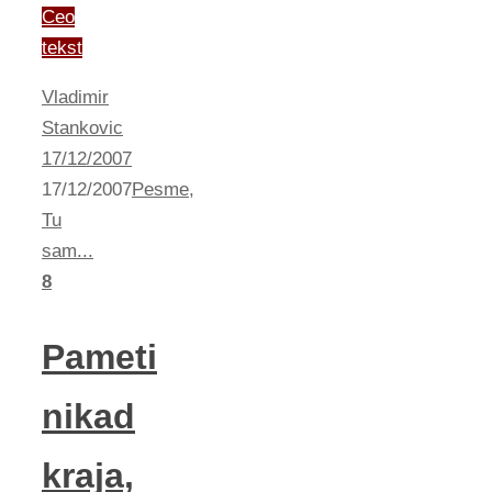
Ceo
tekst
Vladimir
Stankovic
17/12/2007
17/12/2007
Pesme
,
Tu
sam...
8
Pameti
nikad
kraja,