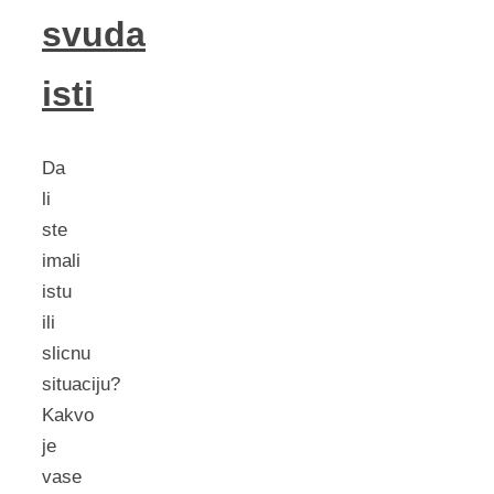
svuda
isti
Da
li
ste
imali
istu
ili
slicnu
situaciju?
Kakvo
je
vase