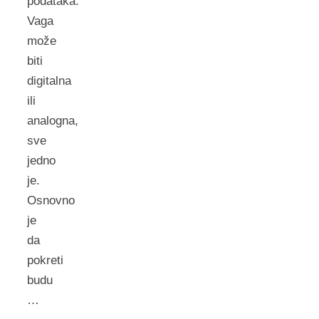
podataka.
Vaga
može
biti
digitalna
ili
analogna,
sve
jedno
je.
Osnovno
je
da
pokreti
budu
…