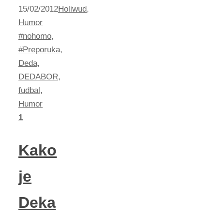
15/02/2012
Holiwud
,
Humor
#nohomo
,
#Preporuka
,
Deda
,
DEDABOR
,
fudbal
,
Humor
1
Kako
je
Deka