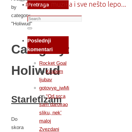
Pretraga
by
category
Search
"Holiwud"
for:
Search
Poslednji
Category:
komentari
Rocket Goal
Holiwud
on
Kradem
ljubav
gotovye_iwMi
on
“Od srca
Starletizam
sam darovao
sliku, nek’
Do
maloj
skora
Zvezdani