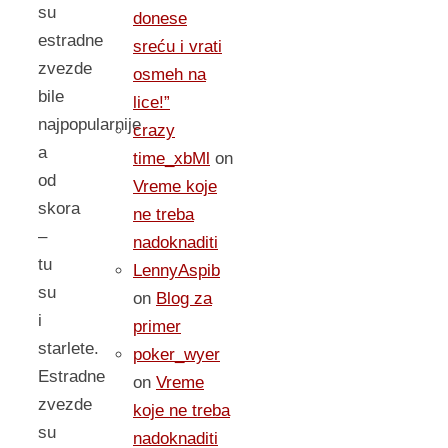
su
donese
estradne
sreću i vrati
zvezde
osmeh na
bile
lice!”
najpopularnije
crazy
a
time_xbMl
on
od
Vreme koje
skora
ne treba
–
nadoknaditi
tu
LennyAspib
su
on
Blog za
i
primer
starlete.
poker_wyer
Estradne
on
Vreme
zvezde
koje ne treba
su
nadoknaditi