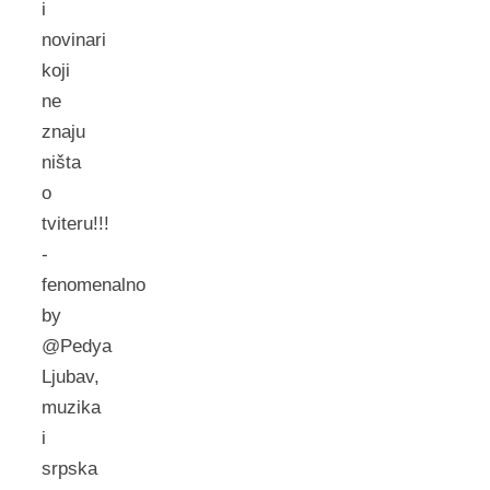
i
novinari
koji
ne
znaju
ništa
o
tviteru!!!
-
fenomenalno
by
@Pedya
Ljubav,
muzika
i
srpska