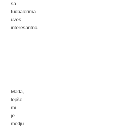
sa
fudbalerima
uvek
interesantno.
Mada,
lepše
mi
je
medju