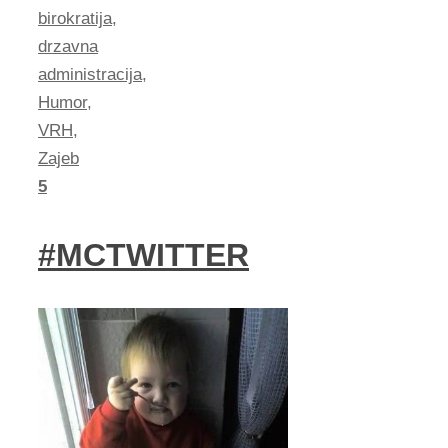
birokratija
,
drzavna
administracija
,
Humor
,
VRH
,
Zajeb
5
#MCTWITTER