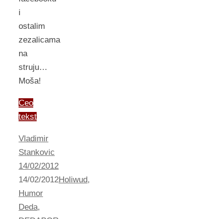
i
ostalim
zezalicama
na
struju…
Moša!
Ceo
tekst
Vladimir
Stankovic
14/02/2012
14/02/2012
Holiwud
,
Humor
Deda
,