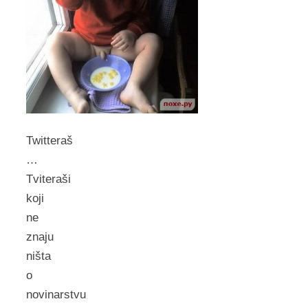
Twitteraš
…
Tviteraši
koji
ne
znaju
ništa
o
novinarstvu