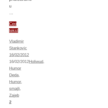
u
…
Ceo
tekst
Vladimir
Stankovic
16/02/2012
16/02/2012
Holiwud
,
Humor
Deda
,
Humor
,
smajli
,
Zajeb
2