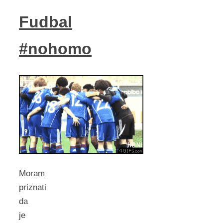
Fudbal
#nohomo
Moram
priznati
da
je