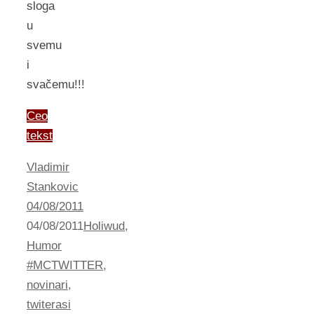
sloga
u
svemu
i
svačemu!!!
Ceo
tekst
Vladimir
Stankovic
04/08/2011
04/08/2011
Holiwud
,
Humor
#MCTWITTER
,
novinari
,
twiterasi