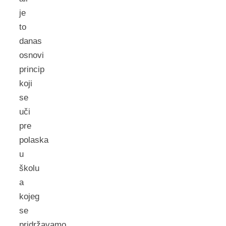
je
to
danas
osnovi
princip
koji
se
uči
pre
polaska
u
školu
a
kojeg
se
pridržavamo