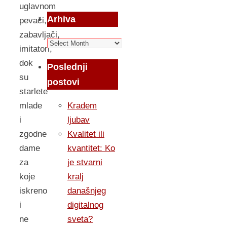
uglavnom
Arhiva
pevači,
zabavljači,
Arhiva
imitatori,
dok
Poslednji
su
postovi
starlete
mlade
Kradem
i
ljubav
zgodne
Kvalitet ili
dame
kvantitet: Ko
za
je stvarni
koje
kralj
iskreno
današnjeg
i
digitalnog
ne
sveta?