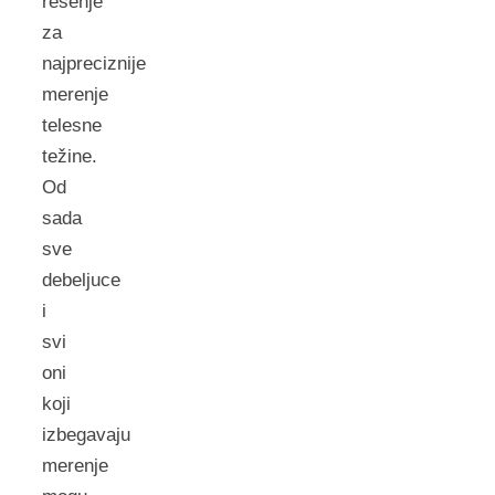
rešenje
za
najpreciznije
merenje
telesne
težine.
Od
sada
sve
debeljuce
i
svi
oni
koji
izbegavaju
merenje