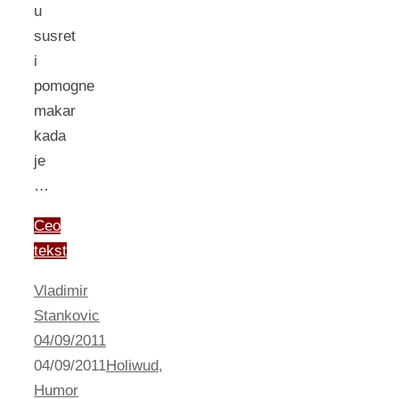
u
susret
i
pomogne
makar
kada
je
…
Ceo
tekst
Vladimir
Stankovic
04/09/2011
04/09/2011
Holiwud
,
Humor