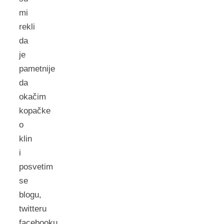
mi
rekli
da
je
pametnije
da
okačim
kopačke
o
klin
i
posvetim
se
blogu,
twitteru
facebooku