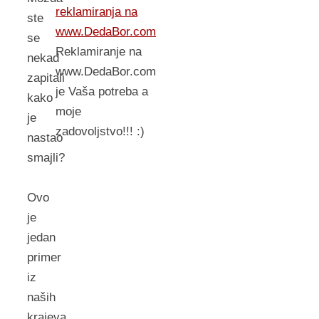
reklamiranja na
ste
www.DedaBor.com
se
Reklamiranje na
nekad
www.DedaBor.com
zapitali
je Vaša potreba a
kako
moje
je
zadovoljstvo!!! :)
nastao
smajli?
Ovo
je
jedan
primer
iz
naših
krajeva.