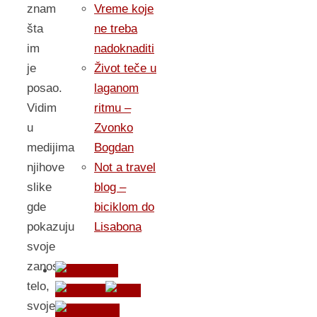
znam
Vreme koje
šta
ne treba
im
nadoknaditi
je
Život teče u
posao.
laganom
Vidim
ritmu –
u
Zvonko
medijima
Bogdan
njihove
Not a travel
slike
blog –
gde
biciklom do
pokazuju
Lisabona
svoje
zanosno
telo,
svoje