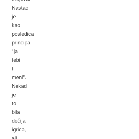
Nastao
je
kao
posledica
principa
“ja
tebi
ti
meni”.
Nekad
je
to
bila
dečija
igrica,
ali