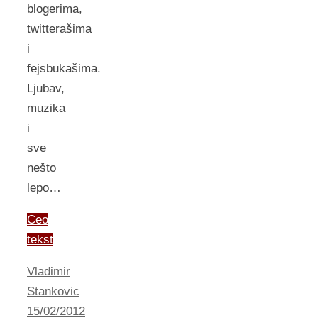
blogerima,
twitterašima
i
fejsbukašima.
Ljubav,
muzika
i
sve
nešto
lepo…
Ceo
tekst
Vladimir
Stankovic
15/02/2012