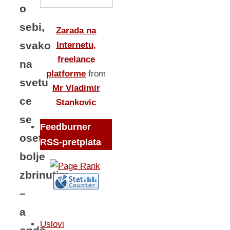
o
sebi,
Zarada na
svako
Internetu,
freelance
na
platforme
from
svetu
Mr Vladimir
ce
Stankovic
se
Feedburner
osetiti
RSS-pretplata
bolje
zbrinutim
–
a
Uslovi