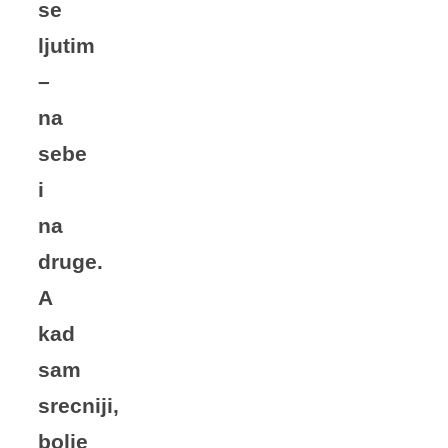
se
ljutim
–
na
sebe
i
na
druge.
A
kad
sam
srecniji,
bolje