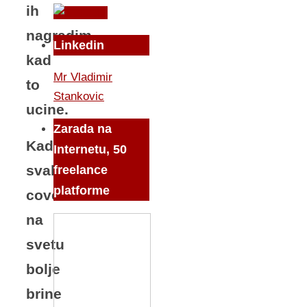
ih
nagradim
Linkedin
kad
Mr Vladimir
to
Stankovic
ucine.
Zarada na
Kada
Internetu, 50
svaki
freelance
platforme
covek
na
svetu
bolje
brine