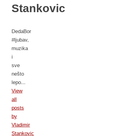
Stankovic
DedaBor
#ljubav,
muzika
i
sve
nešto
lepo...
View
all
posts
by
Vladimir
Stankovic