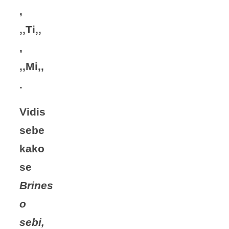
,
,,Ti,,
,
,,Mi,,
.
Vidis
sebe
kako
se
Brines
o
sebi,