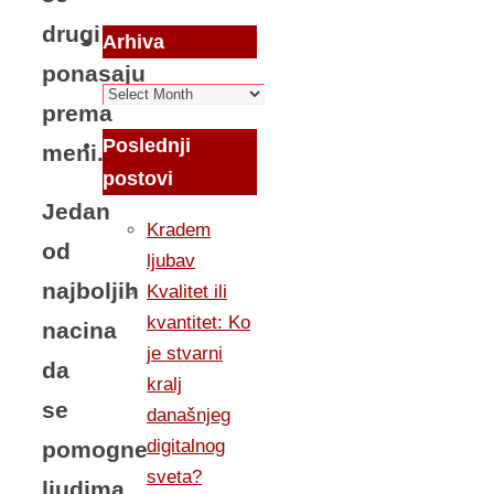
drugi
Arhiva
ponasaju
Arhiva
prema
Poslednji
meni.
postovi
Jedan
Kradem
od
ljubav
najboljih
Kvalitet ili
kvantitet: Ko
nacina
je stvarni
da
kralj
se
današnjeg
digitalnog
pomogne
sveta?
ljudima