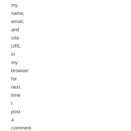
my
name,
email,
and
site
URL
in
my
browser
for
next
time
I
post
a
comment.