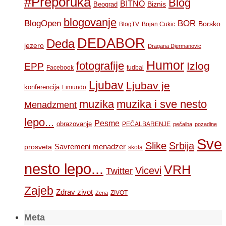
#Preporuka
Blog
BITNO
Biznis
Beograd
blogovanje
BOR
BlogOpen
Borsko
BlogTV
Bojan Cukic
DEDABOR
Deda
jezero
Dragana Djermanovic
Humor
fotografije
Izlog
EPP
Facebook
fudbal
Ljubav
Ljubav je
konferencija
Limundo
muzika
muzika i sve nesto
Menadzment
lepo...
Pesme
obrazovanje
PEČALBARENJE
pečalba
pozadine
Sve
Slike
Srbija
Savremeni menadzer
prosveta
skola
nesto lepo...
VRH
Vicevi
Twitter
Zajeb
Zdrav zivot
ZIVOT
Zena
Meta