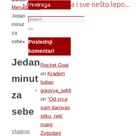
Pretraga
Menadzment
Jedan
Search
minut
for:
Search
za
sebe
Poslednji
komentari
Jedan
Rocket Goal
on
Kradem
minut
ljubav
gotovye_iwMi
za
on
“Od srca
sam darovao
sebe
sliku, nek’
maloj
Vladimir
Zvezdani