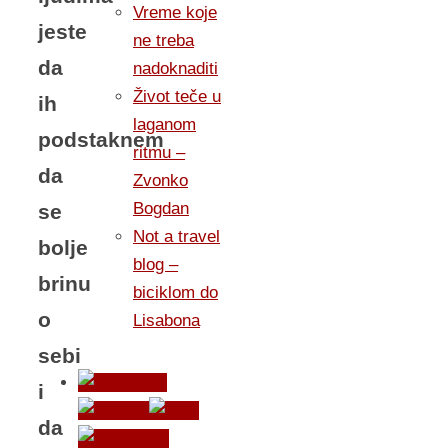
Vreme koje
jeste
ne treba
da
nadoknaditi
Život teče u
ih
laganom
podstaknem
ritmu –
da
Zvonko
Bogdan
se
Not a travel
bolje
blog –
brinu
biciklom do
o
Lisabona
sebi
i
da