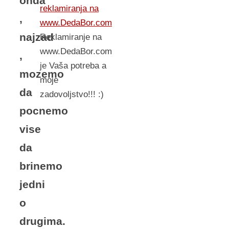
onda
reklamiranja na
,
www.DedaBor.com
najzad
Reklamiranje na
www.DedaBor.com
,
je Vaša potreba a
mozemo
moje
da
zadovoljstvo!!! :)
pocnemo
vise
da
brinemo
jedni
o
drugima.