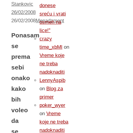
Stankovic
donese
26/02/2008
sreću i vrati
26/02/2008
Menadzment
osmeh na
lice!”
Ponasam
crazy
se
time_xbMl
on
Vreme koje
prema
ne treba
sebi
nadoknaditi
onako
LennyAspib
kako
on
Blog za
primer
bih
poker_wyer
voleo
on
Vreme
da
koje ne treba
nadoknaditi
se