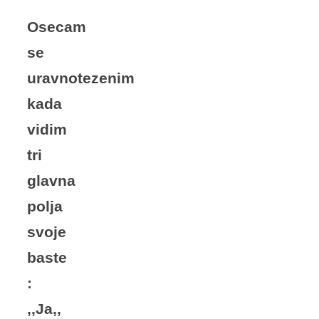
Osecam
se
uravnotezenim
kada
vidim
tri
glavna
polja
svoje
baste
:
,,Ja,,