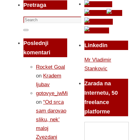
Pretraga
Search
for:
Search
Poslednji
Linkedin
komentari
Mr Vladimir
Rocket Goal
Stankovic
on
Kradem
Zarada na
ljubav
Internetu, 50
gotovye_iwMi
on
“Od srca
freelance
sam darovao
platforme
sliku, nek’
maloj
Zvezdani