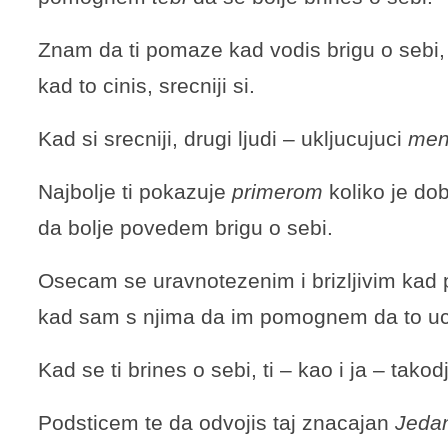
Znam da ti pomaze kad vodis brigu o sebi,
kad to cinis, srecniji si.
Kad si srecniji, drugi ljudi – ukljucujuci
me
Najbolje ti pokazuje
primerom
koliko je do
da bolje povedem brigu o sebi.
Osecam se uravnotezenim i brizljivim kad
kad sam s njima da im pomognem da to uc
Kad se ti brines o sebi, ti – kao i ja – tak
Podsticem te da odvojis taj znacajan
Jedan