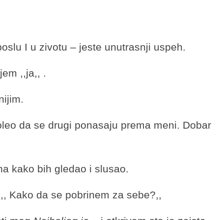
oslu I u zivotu – jeste unutrasnji uspeh.
m ,,ja,, .
nijim.
leo da se drugi ponasaju prema meni. Dobar
 kako bih gledao i slusao.
: ,, Kako da se pobrinem za sebe?,,