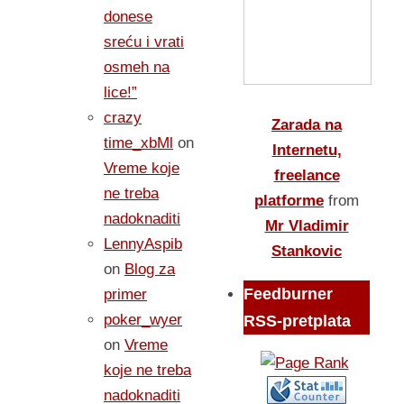
donese
sreću i vrati
osmeh na
lice!”
crazy
Zarada na
time_xbMl
on
Internetu,
Vreme koje
freelance
ne treba
platforme
from
nadoknaditi
Mr Vladimir
LennyAspib
Stankovic
on
Blog za
Feedburner
primer
poker_wyer
RSS-pretplata
on
Vreme
koje ne treba
nadoknaditi