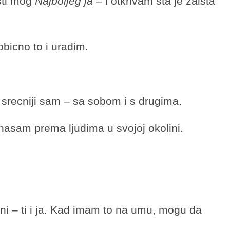
sti mog
Najboljeg ja
– i otkrivam sta je zaista
obicno to i uradim.
 srecniji sam – sa sobom i s drugima.
onasam prema ljudima u svojoj okolini.
cni – ti i ja. Kad imam to na umu, mogu da