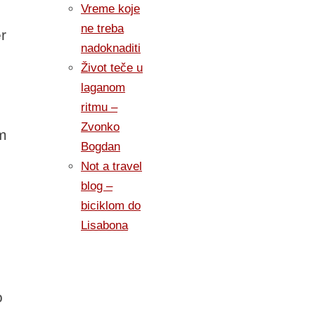
Vreme koje
ne treba
r
nadoknaditi
Život teče u
laganom
ritmu –
Zvonko
em
Bogdan
Not a travel
blog –
biciklom do
Lisabona
o