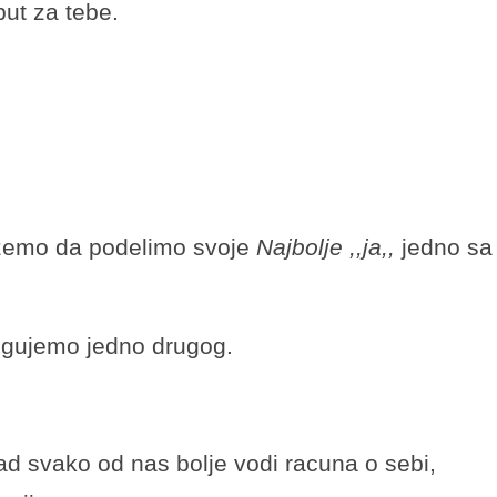
 put za tebe.
:
zemo da podelimo svoje
Najbolje ,,ja,,
jedno sa
gujemo jedno drugog.
kad svako od nas bolje vodi racuna o sebi,