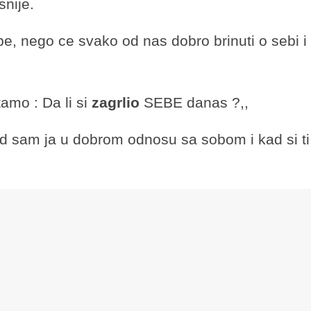
snije.
 nego ce svako od nas dobro brinuti o sebi i
amo : Da li si
zagrlio
SEBE danas ?,,
 sam ja u dobrom odnosu sa sobom i kad si ti