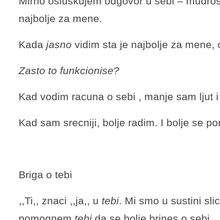
Mirno osluskujem odgovor u sebi – mudro
najbolje za mene.
Kada
jasno
vidim sta je najbolje za mene, 
Zasto to funkcionise?
Kad vodim racuna o sebi , manje sam ljut i
Kad sam srecniji, bolje radim. I bolje se p
Briga o tebi
,,Ti,, znaci ,,ja,, u
tebi
. Mi smo u sustini sli
pomognem
tebi
da se bolje brines o sebi.