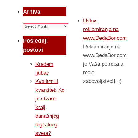
Arhiva
Uslovi
Arhiva
reklamiranja na
www.DedaBor.com
Poslednji
Reklamiranje na
postovi
www.DedaBor.com
je Vaša potreba a
Kradem
moje
ljubav
zadovoljstvo!!! :)
Kvalitet ili
kvantitet: Ko
je stvarni
kralj
današnjeg
digitalnog
sveta?