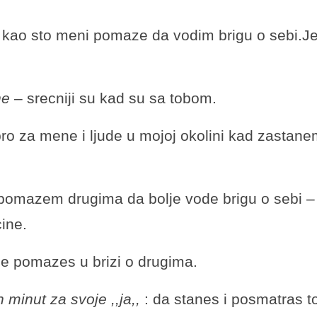
 kao sto meni pomaze da vodim brigu o sebi.Je
ne
– srecniji su kad su sa tobom.
bro za mene i ljude u mojoj okolini kad zastan
 pomazem drugima da bolje vode brigu o sebi –
ine.
odje pomazes u brizi o drugima.
 minut za svoje ,,ja,,
: da stanes i posmatras t