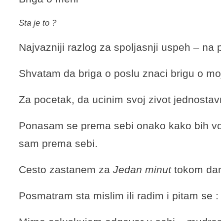
Sta je to ?
Najvazniji razlog za spoljasnji uspeh – na p
Shvatam da briga o poslu znaci brigu o moje
Za pocetak, da ucinim svoj zivot jednostav
Ponasam se prema sebi onako kako bih vo
sam prema sebi.
Cesto zastanem za
Jedan minut
tokom dana
Posmatram sta mislim ili radim i pitam se 