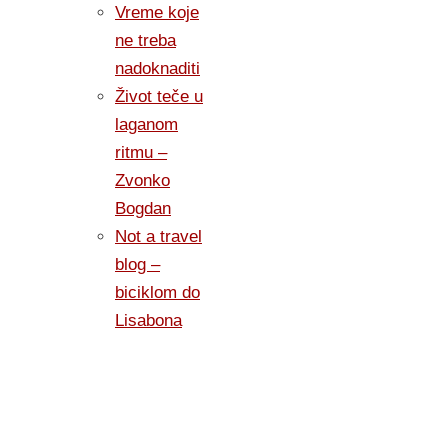
Vreme koje
ne treba
nadoknaditi
Život teče u
laganom
ritmu –
Zvonko
Bogdan
Not a travel
blog –
biciklom do
Lisabona