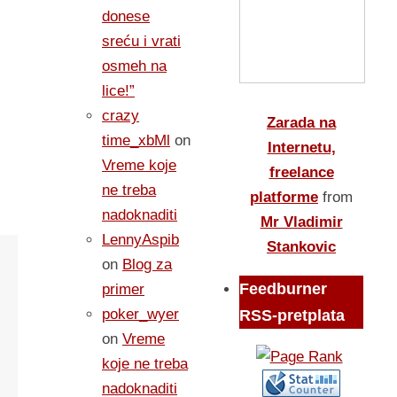
donese
sreću i vrati
osmeh na
lice!”
crazy
Zarada na
time_xbMl
on
Internetu,
Vreme koje
freelance
ne treba
platforme
from
nadoknaditi
Mr Vladimir
LennyAspib
Stankovic
on
Blog za
Feedburner
primer
poker_wyer
RSS-pretplata
on
Vreme
koje ne treba
nadoknaditi