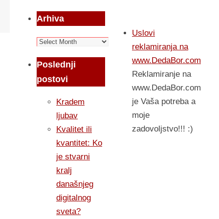
Arhiva
Uslovi
Arhiva
reklamiranja na
www.DedaBor.com
Poslednji
Reklamiranje na
postovi
www.DedaBor.com
je Vaša potreba a
Kradem
moje
ljubav
zadovoljstvo!!! :)
Kvalitet ili
kvantitet: Ko
je stvarni
kralj
današnjeg
digitalnog
sveta?