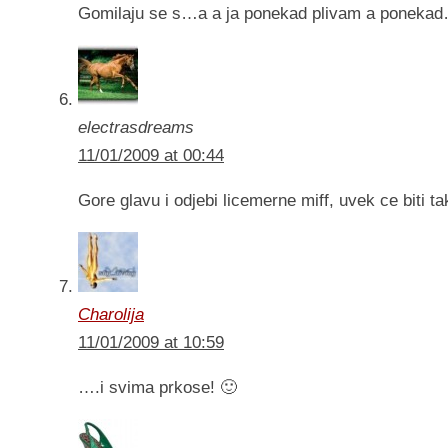
Gomilaju se s…a a ja ponekad plivam a poneka
electrasdreams
11/01/2009 at 00:44
Gore glavu i odjebi licemerne miff, uvek ce biti ta
Charolija
11/01/2009 at 10:59
….i svima prkose! 🙂