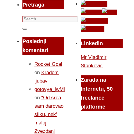
Pretraga
Search
for:
Search
Poslednji
Linkedin
komentari
Mr Vladimir
Rocket Goal
Stankovic
on
Kradem
Zarada na
ljubav
Internetu, 50
gotovye_iwMi
on
“Od srca
freelance
sam darovao
platforme
sliku, nek’
maloj
Zvezdani