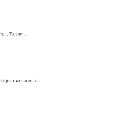
m...
,
Tu sam...
sebi jos razocarenja…