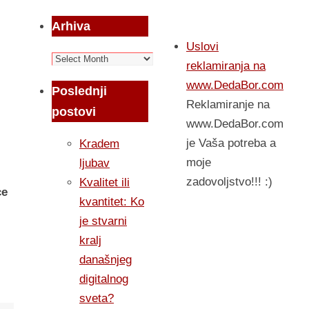
Arhiva
Uslovi
Arhiva
reklamiranja na
www.DedaBor.com
Poslednji
Reklamiranje na
postovi
www.DedaBor.com
je Vaša potreba a
Kradem
moje
ljubav
zadovoljstvo!!! :)
Kvalitet ili
ce
kvantitet: Ko
je stvarni
kralj
današnjeg
digitalnog
sveta?