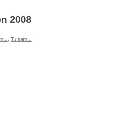
en 2008
m...
,
Tu sam...