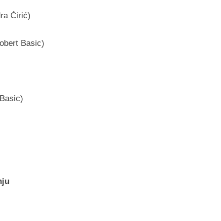
ra Ćirić)
obert Basic)
 Basic)
nju