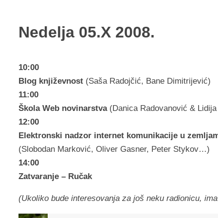
Nedelja 05.X 2008.
10:00
Blog književnost
(Saša Radojčić, Bane Dimitrijević)
11:00
Škola Web novinarstva
(Danica Radovanović & Lidija
12:00
Elektronski nadzor internet komunikacije u zemlja
(Slobodan Marković, Oliver Gasner, Peter Stykov…)
14:00
Zatvaranje – Ručak
(Ukoliko bude interesovanja za još neku radionicu, ima