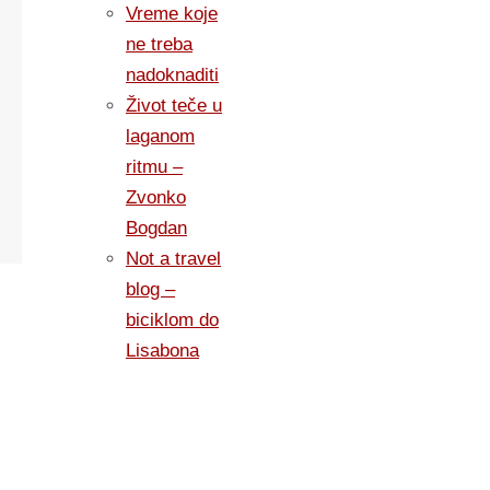
Vreme koje
ne treba
nadoknaditi
Život teče u
laganom
ritmu –
Zvonko
Bogdan
Not a travel
blog –
biciklom do
Lisabona