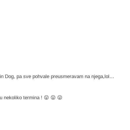
in Dog, pa sve pohvale preusmeravam na njega,lol…
u nekoliko termina ! 😛 😛 😛