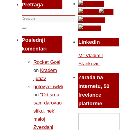
Pretraga
Search
for:
Search
Poslednji
Linkedin
komentari
Mr Vladimir
Rocket Goal
Stankovic
on
Kradem
Zarada na
ljubav
Internetu, 50
gotovye_iwMi
on
“Od srca
freelance
sam darovao
platforme
sliku, nek’
maloj
Zvezdani