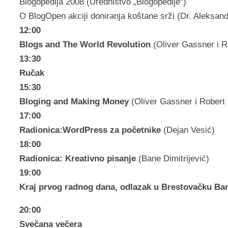
Blogopedija 2008 (Uredništvo „Blogopedije“)
O BlogOpen akciji doniranja koštane srži (Dr. Aleksand
12:00
Blogs and The World Revolution
(Oliver Gassner i R
13:30
Ručak
15:30
Bloging and Making Money
(Oliver Gassner i Robert
17:00
Radionica:WordPress za početnike
(Dejan Vesić)
18:00
Radionica: Kreativno pisanje
(Bane Dimitrijević)
19:00
Kraj prvog radnog dana, odlazak u Brestovačku Ba
20:00
Svečana večera