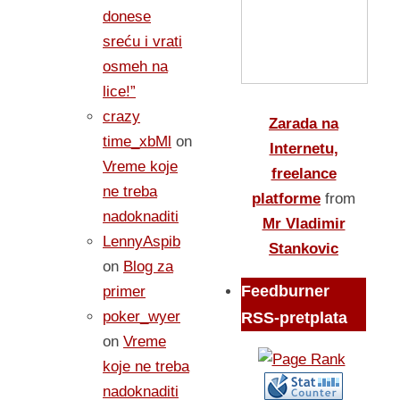
donese
sreću i vrati
osmeh na
lice!”
crazy
Zarada na
time_xbMl
on
Internetu,
Vreme koje
freelance
ne treba
platforme
from
nadoknaditi
Mr Vladimir
LennyAspib
Stankovic
on
Blog za
Feedburner
primer
poker_wyer
RSS-pretplata
on
Vreme
koje ne treba
nadoknaditi