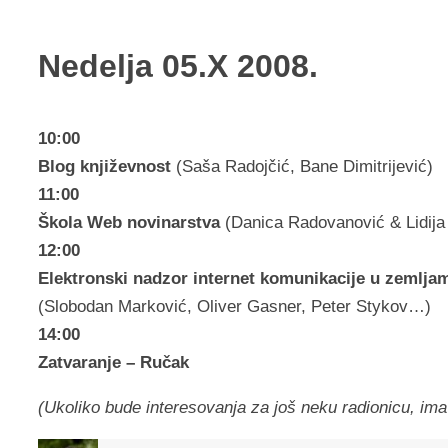
Nedelja 05.X 2008.
10:00
Blog književnost
(Saša Radojčić, Bane Dimitrijević)
11:00
Škola Web novinarstva
(Danica Radovanović & Lidija
12:00
Elektronski nadzor internet komunikacije u zemlja
(Slobodan Marković, Oliver Gasner, Peter Stykov…)
14:00
Zatvaranje – Ručak
(Ukoliko bude interesovanja za još neku radionicu, ima