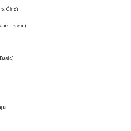
ra Ćirić)
obert Basic)
 Basic)
nju