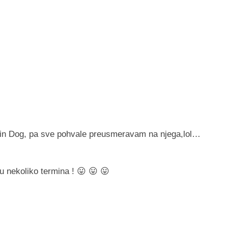
in Dog, pa sve pohvale preusmeravam na njega,lol…
u nekoliko termina ! 😛 😛 😛