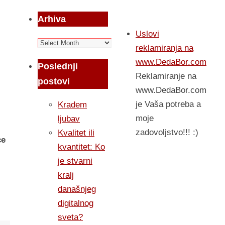
Arhiva
Uslovi
Arhiva
reklamiranja na
www.DedaBor.com
Poslednji
Reklamiranje na
postovi
www.DedaBor.com
je Vaša potreba a
Kradem
moje
ljubav
zadovoljstvo!!! :)
Kvalitet ili
ce
kvantitet: Ko
je stvarni
kralj
današnjeg
digitalnog
sveta?