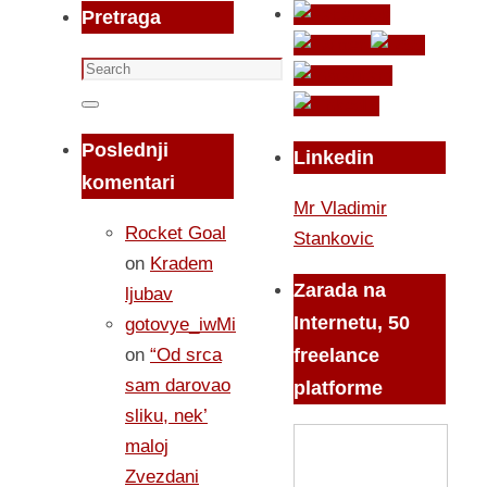
Pretraga
Search
for:
Search
Poslednji
Linkedin
komentari
Mr Vladimir
Rocket Goal
Stankovic
on
Kradem
Zarada na
ljubav
Internetu, 50
gotovye_iwMi
on
“Od srca
freelance
sam darovao
platforme
sliku, nek’
maloj
Zvezdani