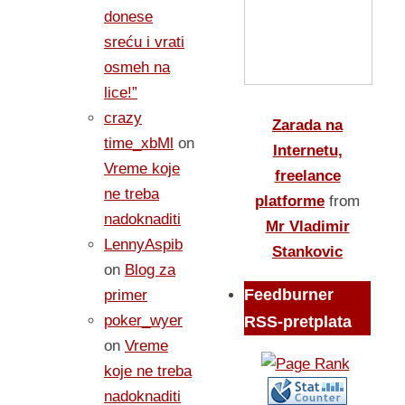
donese
sreću i vrati
osmeh na
lice!”
crazy
Zarada na
time_xbMl
on
Internetu,
Vreme koje
freelance
ne treba
platforme
from
nadoknaditi
Mr Vladimir
LennyAspib
Stankovic
on
Blog za
Feedburner
primer
poker_wyer
RSS-pretplata
on
Vreme
koje ne treba
nadoknaditi