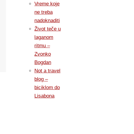
Vreme koje
ne treba
nadoknaditi
Život teče u
laganom
ritmu –
Zvonko
Bogdan
Not a travel
blog –
biciklom do
Lisabona