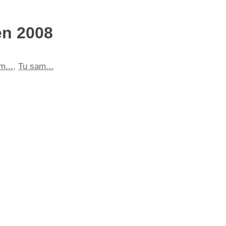
en 2008
m...
,
Tu sam...