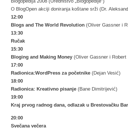
Blogopedija 2008 (Uredništvo „Blogopedije“)
O BlogOpen akciji doniranja koštane srži (Dr. Aleksand
12:00
Blogs and The World Revolution
(Oliver Gassner i R
13:30
Ručak
15:30
Bloging and Making Money
(Oliver Gassner i Robert
17:00
Radionica:WordPress za početnike
(Dejan Vesić)
18:00
Radionica: Kreativno pisanje
(Bane Dimitrijević)
19:00
Kraj prvog radnog dana, odlazak u Brestovačku Ba
20:00
Svečana večera