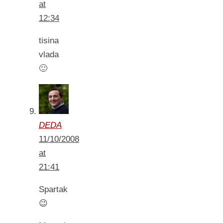
at
12:34
tisina
vlada
🙂
DEDA
11/10/2008
at
21:41
Spartak
😉