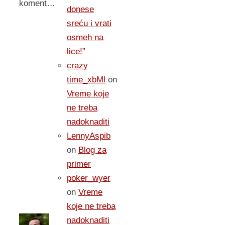
koment…
donese
sreću i vrati
osmeh na
lice!”
crazy
time_xbMl
on
Vreme koje
ne treba
nadoknaditi
LennyAspib
on
Blog za
primer
poker_wyer
on
Vreme
koje ne treba
nadoknaditi