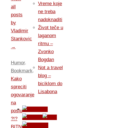
Vreme koje
all
ne treba
posts
nadoknaditi
by
Život teče u
Vladimir
laganom
Stankovic
ritmu –
→
Zvonko
Bogdan
Humor
.
Not a travel
Bookmark
.
blog –
Kako
biciklom do
spreciti
Lisabona
ogovaranje
na
poslu
?!?
BITNO,