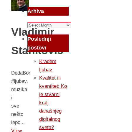
Arhiva
Arhiva
Vladimir
Poslednji
Stankovic
postovi
Kradem
ljubav
DedaBor
Kvalitet ili
#ljubav,
kvantitet: Ko
muzika
je stvarni
i
kralj
sve
današnjeg
nešto
digitalnog
lepo...
sveta?
View