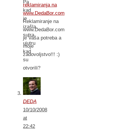
Pa
reklamiranja na
kad
www.DedaBor.com
je
Reklamiranje na
izašla,
www.DedaBor.com
sutra
je Vaša potreba a
ujutru
moje
kad
zadovoljstvo!!! :)
su
otvorili?
DEDA
10/10/2008
at
22:42