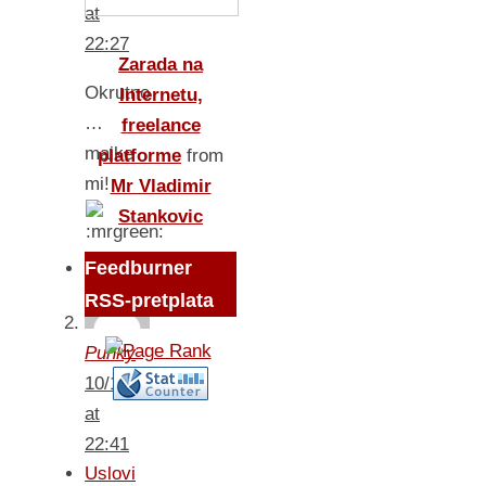
at
22:27
Zarada na
Okrutno
Internetu,
…
freelance
majke
platforme
from
mi!
Mr Vladimir
Stankovic
Feedburner
RSS-pretplata
Punky
10/10/2008
at
22:41
Uslovi