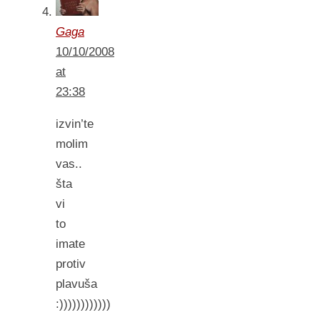
Gaga
10/10/2008
at
23:38
izvin’te
molim
vas..
šta
vi
to
imate
protiv
plavuša
:))))))))))))