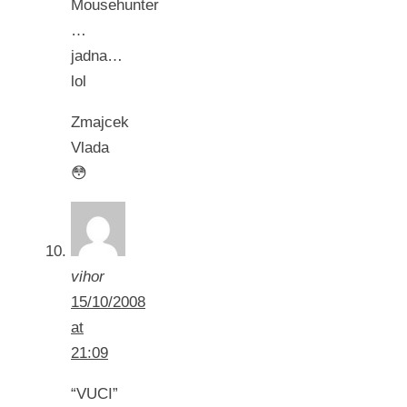
Mousehunter
…
jadna…
lol
Zmajcek
Vlada
😳
vihor
15/10/2008
at
21:09
“VUCI”