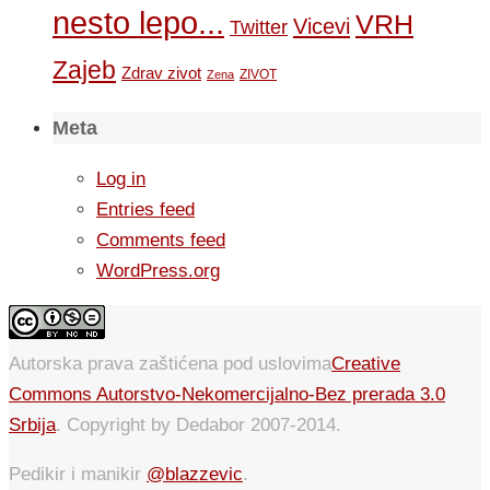
nesto lepo...
VRH
Vicevi
Twitter
Zajeb
Zdrav zivot
ZIVOT
Zena
Meta
Log in
Entries feed
Comments feed
WordPress.org
Autorska prava zaštićena pod uslovima
Creative
Commons Autorstvo-Nekomercijalno-Bez prerada 3.0
Srbija
. Copyright by Dedabor 2007-2014.
Pedikir i manikir
@blazzevic
.