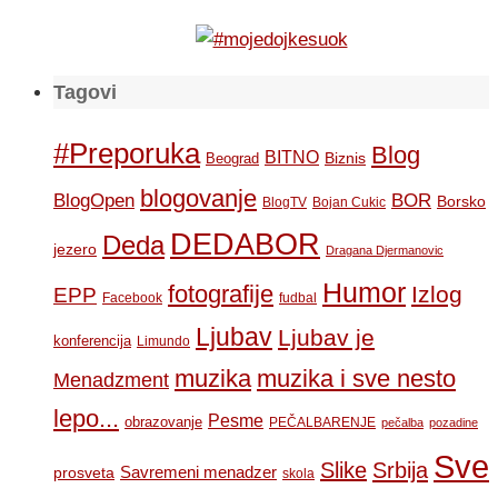
Tagovi
#Preporuka
Blog
BITNO
Biznis
Beograd
blogovanje
BOR
BlogOpen
Borsko
BlogTV
Bojan Cukic
DEDABOR
Deda
jezero
Dragana Djermanovic
Humor
fotografije
Izlog
EPP
Facebook
fudbal
Ljubav
Ljubav je
konferencija
Limundo
muzika
muzika i sve nesto
Menadzment
lepo...
Pesme
obrazovanje
PEČALBARENJE
pečalba
pozadine
Sve
Slike
Srbija
Savremeni menadzer
prosveta
skola