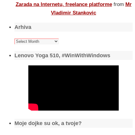
Zarada na Internetu, freelance platforme
from
Mr
Vladimir Stankovic
Arhiva
Arhiva
Lenovo Yoga 510, #WinWithWindows
Moje dojke su ok, a tvoje?