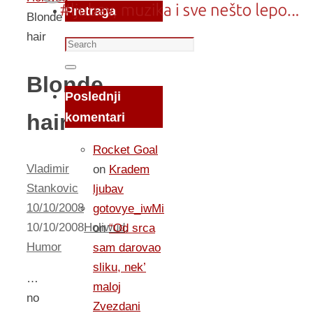
Pretraga
Blonde
hair
Search
for:
Search
Blonde
Poslednji
hair
komentari
Rocket Goal
Vladimir
on
Kradem
Stankovic
ljubav
10/10/2008
gotovye_iwMi
10/10/2008
Holiwud
,
on
“Od srca
Humor
sam darovao
sliku, nek’
…
maloj
no
Zvezdani