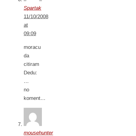
Spartak
11/10/2008
at
09:09
moracu
da
citiram
Dedu:
…
no
koment…
mousehunter