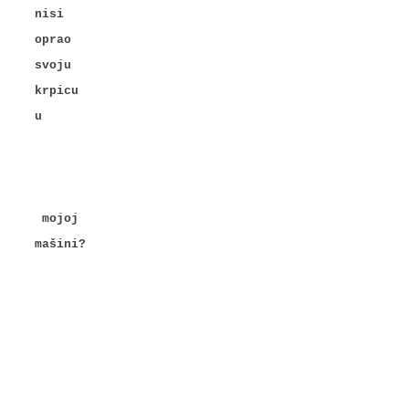
nisi
oprao
svoju
krpicu
u
mojoj
mašini?