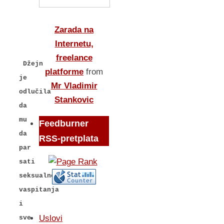
Zarada na
Internetu,
freelance
Džejn
platforme
from
je
Mr Vladimir
odlučila
Stankovic
da
mu
Feedburner
da
RSS-pretplata
par
sati
seksualnog
vaspitanja
i
Uslovi
sve