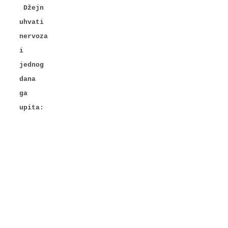
Džejn
uhvati
nervoza
i
jednog
dana
ga
upita: