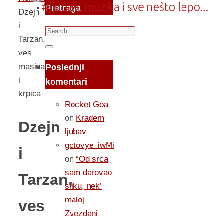
Pretraga
Dzejn
i
Search
Tarzan,
for:
Search
ves
masina
Poslednji
i
komentari
krpica
Rocket Goal
on
Kradem
Dzejn
ljubav
gotovye_iwMi
i
on
“Od srca
sam darovao
Tarzan,
sliku, nek’
maloj
ves
Zvezdani