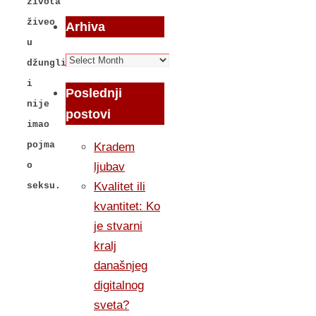
života
živeo
Arhiva
u
Arhiva
džungli
i
Poslednji
nije
postovi
imao
pojma
Kradem
ljubav
o
Kvalitet ili
seksu.
kvantitet: Ko
je stvarni
kralj
današnjeg
digitalnog
sveta?