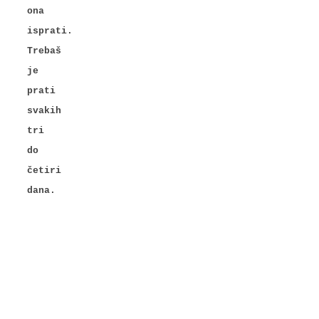
ona
isprati.
Trebaš
je
prati
svakih
tri
do
četiri
dana.