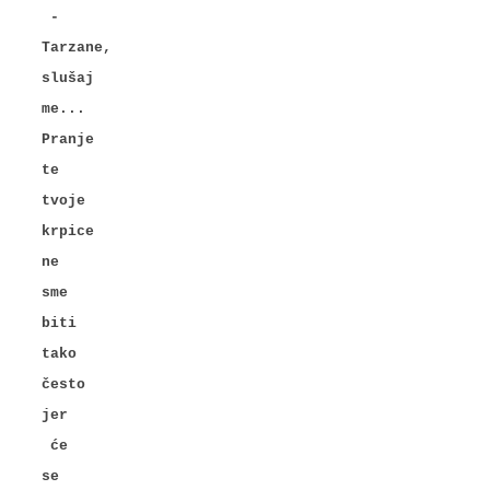
-
Tarzane,
slušaj
me...
Pranje
te
tvoje
krpice
ne
sme
biti
tako
često
jer
će
se