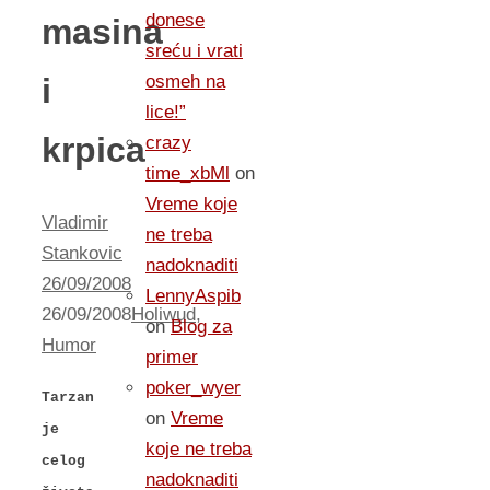
donese
masina
sreću i vrati
i
osmeh na
lice!”
krpica
crazy
time_xbMl
on
Vreme koje
Vladimir
ne treba
Stankovic
nadoknaditi
26/09/2008
LennyAspib
26/09/2008
Holiwud
,
on
Blog za
Humor
primer
poker_wyer
Tarzan
on
Vreme
je
koje ne treba
celog
nadoknaditi