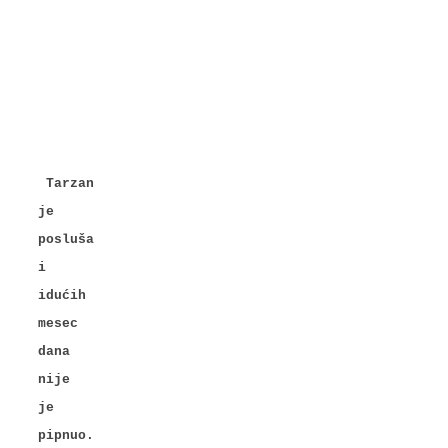
Tarzan
je
posluša
i
idućih
mesec
dana
nije
je
pipnuo.