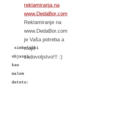
reklamiranja na
www.DedaBor.com
Reklamiranje na
www.DedaBor.com
je Vaša potreba a
moje
simbolički
zadovoljstvo!!! :)
objasni
kao
malom
detetu: