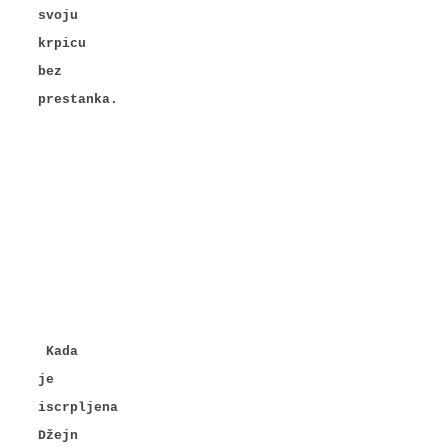
svoju
krpicu
bez
prestanka.
Kada
je
iscrpljena
Džejn