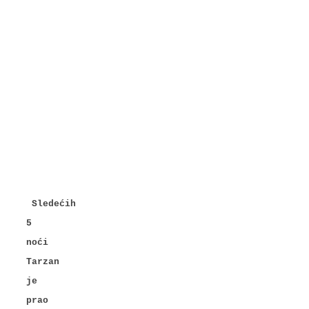
Sledećih
5
noći
Tarzan
je
prao