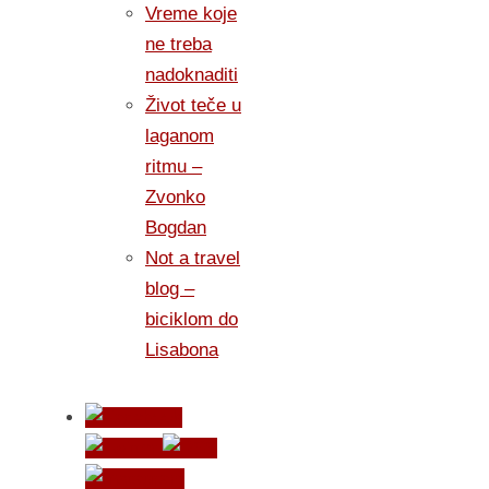
Vreme koje
ne treba
nadoknaditi
Život teče u
laganom
ritmu –
Zvonko
Bogdan
Not a travel
blog –
biciklom do
Lisabona