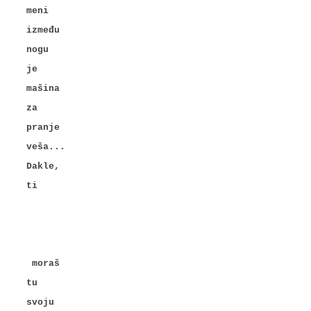
meni
između
nogu
je
mašina
za
pranje
veša...
Dakle,
ti
moraš
tu
svoju