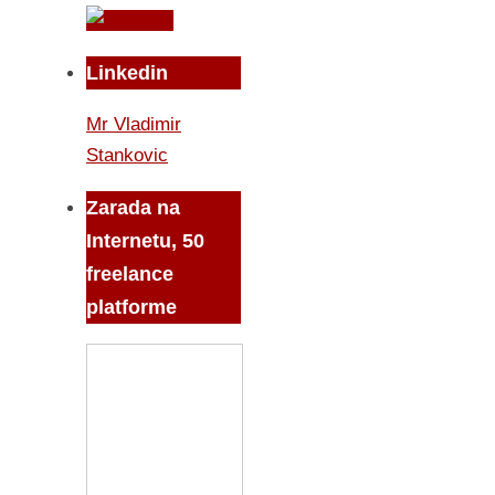
Linkedin
Mr Vladimir
Stankovic
Zarada na
Internetu, 50
freelance
platforme