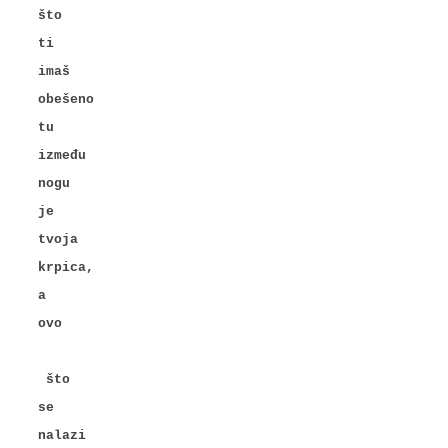
što
ti
imaš
obešeno
tu
između
nogu
je
tvoja
krpica,
a
ovo
što
se
nalazi