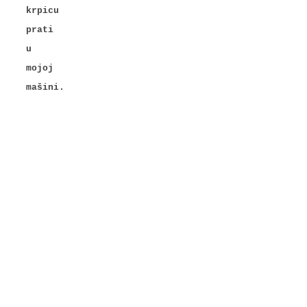
krpicu
prati
u
mojoj
mašini.