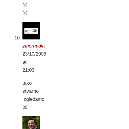
😀
😀
zihernadla
23/10/2008
at
21:03
tako
stvarno
izgledamo
😀