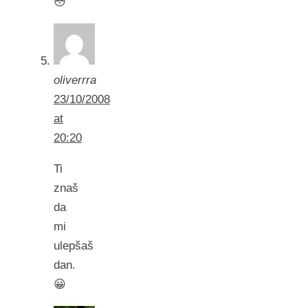
😳
oliverrra
23/10/2008
at
20:20
Ti
znaš
da
mi
ulepšaš
dan.
😀