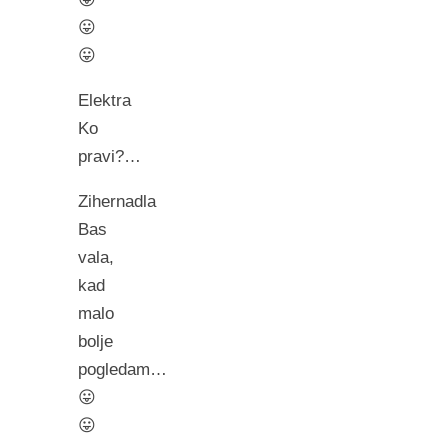
😛
😛
Elektra
Ko
pravi?…
Zihernadla
Bas
vala,
kad
malo
bolje
pogledam…
😛
😛