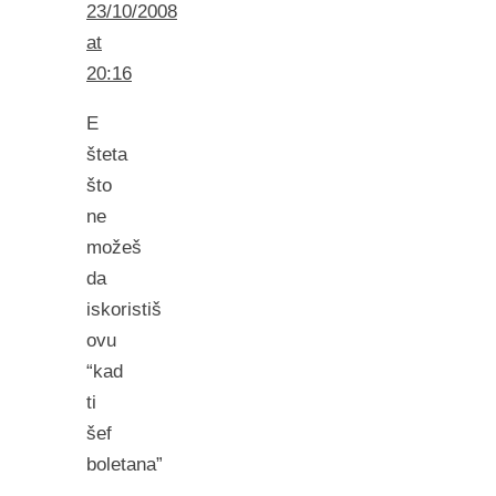
23/10/2008
at
20:16
E
šteta
što
ne
možeš
da
iskoristiš
ovu
“kad
ti
šef
boletana”
–