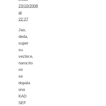
23/10/2008
at
22:27
Jao,
deda,
super
su
vezbice,
narocito
mi
se
dopala
ona
KAD
SEF