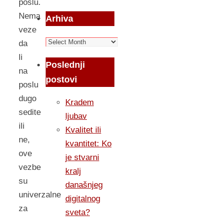
poslu.
Nema
Arhiva
veze
Arhiva
da
li
Poslednji
na
postovi
poslu
dugo
Kradem
sedite
ljubav
ili
Kvalitet ili
ne,
kvantitet: Ko
ove
je stvarni
vezbe
kralj
su
današnjeg
univerzalne
digitalnog
za
sveta?