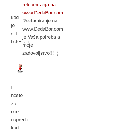
reklamiranja na
-
www.DedaBor.com
kad
Reklamiranje na
je
www.DedaBor.com
sef
je Vaša potreba a
bolestan
moje
:
zadovoljstvo!!! :)
I
nesto
za
one
naprednije,
kad