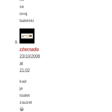
se
ovaj
baletski
zihernadla
23/10/2008
at
21:02
kad
je
toalet
zauzet
😀