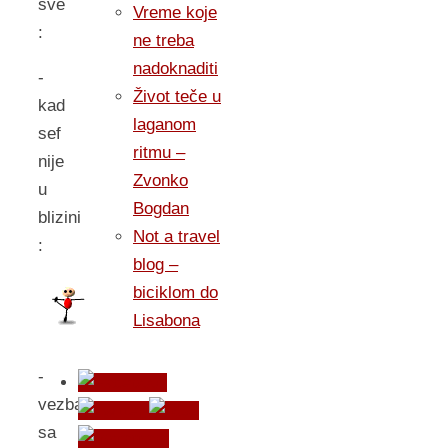
sve
Vreme koje
:
ne treba
nadoknaditi
-
Život teče u
kad
laganom
sef
ritmu –
nije
Zvonko
u
Bogdan
blizini
Not a travel
:
blog –
biciklom do
Lisabona
-
vezba
sa