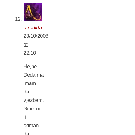
afroditta
23/10/2008
at
22:10
He,he
Deda,ma
imam
da
vjezbam.
Smijem
li
odmah
da