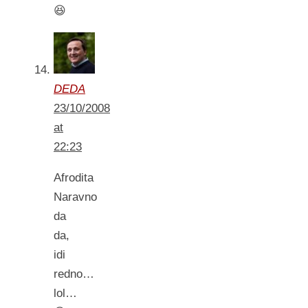
😆
DEDA
23/10/2008
at
22:23
Afrodita
Naravno
da
da,
idi
redno…
lol…