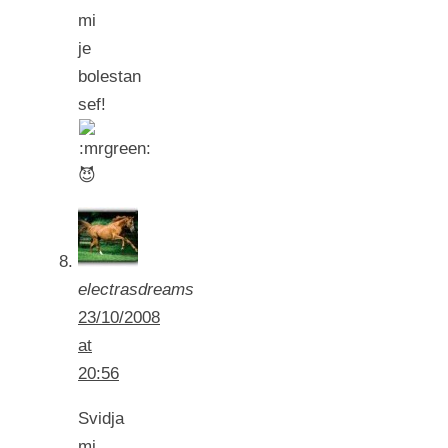
mi
je
bolestan
sef!
😈
electrasdreams
23/10/2008
at
20:56
Svidja
mi