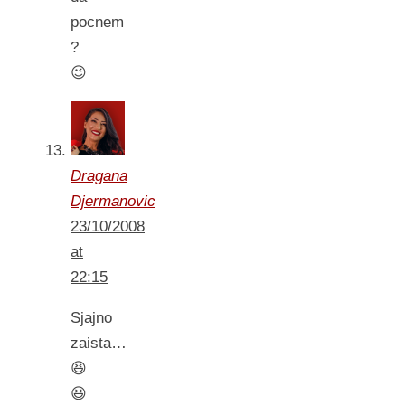
pocnem
?
😉
Dragana
Djermanovic
23/10/2008
at
22:15
Sjajno
zaista…
😆
😆