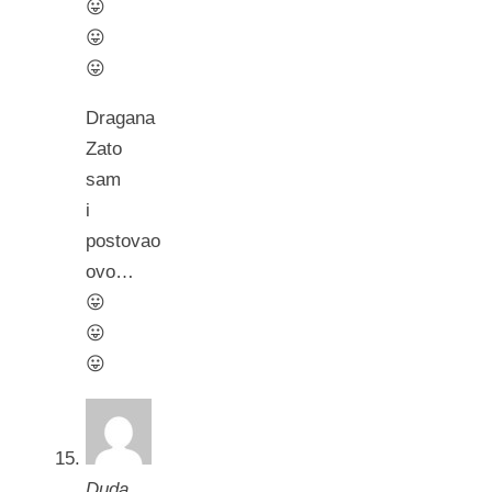
😛
😛
😛
Dragana
Zato
sam
i
postovao
ovo…
😛
😛
😛
Duda