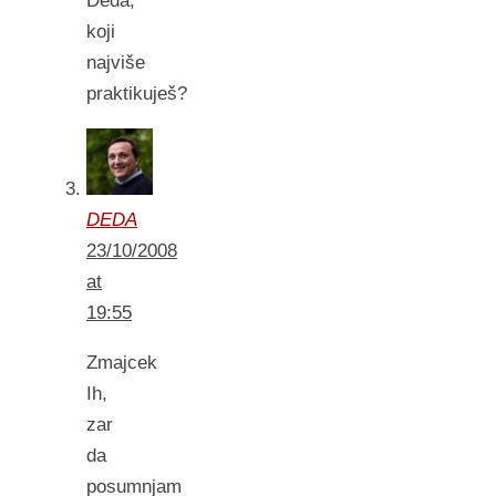
Deda,
koji
najviše
praktikuješ?
DEDA
23/10/2008
at
19:55
Zmajcek
Ih,
zar
da
posumnjam