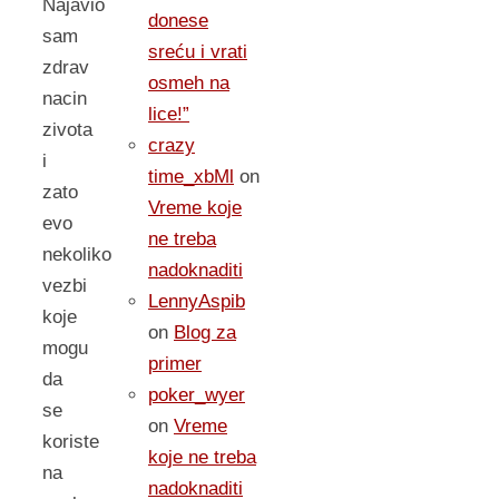
Najavio
donese
sam
sreću i vrati
zdrav
osmeh na
nacin
lice!”
zivota
crazy
i
time_xbMl
on
zato
Vreme koje
evo
ne treba
nekoliko
nadoknaditi
vezbi
LennyAspib
koje
on
Blog za
mogu
primer
da
poker_wyer
se
on
Vreme
koriste
koje ne treba
na
nadoknaditi