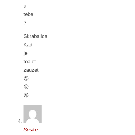
u
tebe
?
Skrabalica
Kad
je
toalet
zauzet
😛
😛
😛
Suske