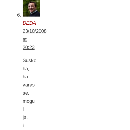
DEDA
23/10/2008
at
20:23
Suske
ha,
ha…
varas
se,
mogu
i
ja,
i