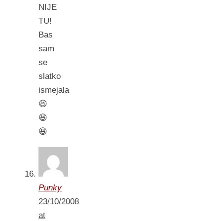
NIJE
TU!
Bas
sam
se
slatko
ismejala
😆
😆
😆
Punky
23/10/2008
at