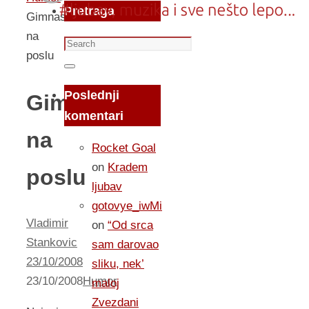
Pretraga
Gimnastika
na
Search
poslu
for:
Search
Poslednji
Gimnastika
komentari
na
Rocket Goal
on
Kradem
poslu
ljubav
gotovye_iwMi
Vladimir
on
“Od srca
Stankovic
sam darovao
23/10/2008
sliku, nek’
23/10/2008
Humor
maloj
Zvezdani