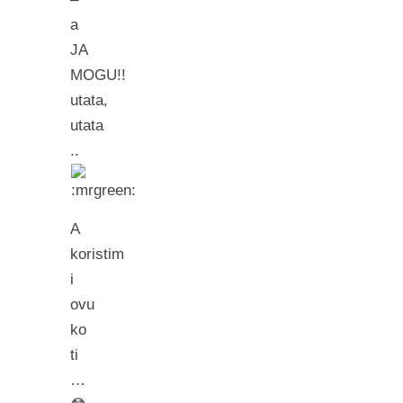
a
JA
MOGU!!
utata,
utata
..
A
koristim
i
ovu
ko
ti
…