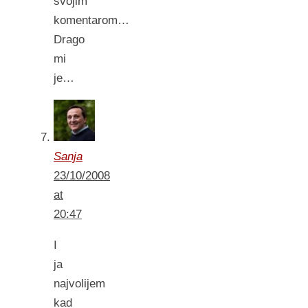
svojim
komentarom…
Drago
mi
je…
Sanja
23/10/2008
at
20:47
I
ja
najvolijem
kad