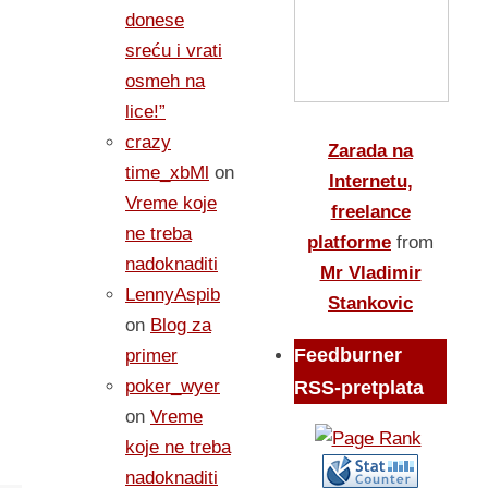
donese
sreću i vrati
osmeh na
lice!”
crazy
Zarada na
time_xbMl
on
Internetu,
Vreme koje
freelance
ne treba
platforme
from
nadoknaditi
Mr Vladimir
LennyAspib
Stankovic
on
Blog za
Feedburner
primer
poker_wyer
RSS-pretplata
on
Vreme
koje ne treba
nadoknaditi