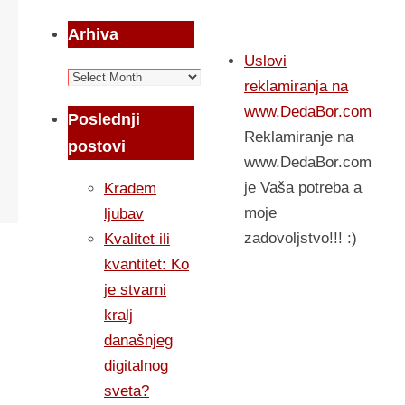
Arhiva
Uslovi
Arhiva
reklamiranja na
www.DedaBor.com
Poslednji
Reklamiranje na
postovi
www.DedaBor.com
je Vaša potreba a
Kradem
moje
ljubav
zadovoljstvo!!! :)
Kvalitet ili
kvantitet: Ko
je stvarni
kralj
današnjeg
digitalnog
sveta?