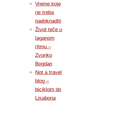
Vreme koje
ne treba
nadoknaditi
Život teče u
laganom
ritmu –
Zvonko
Bogdan
Not a travel
blog –
biciklom do
Lisabona