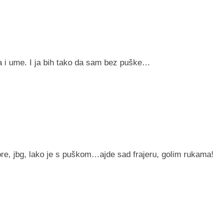
 i ume. I ja bih tako da sam bez puške…
re, jbg, lako je s puškom…ajde sad frajeru, golim rukama!