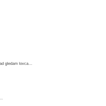
 kad gledam lovca…
t…