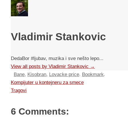
Vladimir Stankovic
DedaBor #ljubav, muzika i sve nešto lepo...
View all posts by Vladimir Stankovic
→
Bane
,
Kisobran
,
Lovacke price
.
Bookmark
.
Kompijuter u kontejneru za smece
Tragovi
6 Comments: