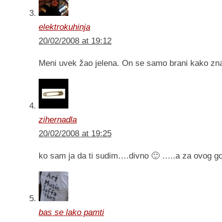
elektrokuhinja
20/02/2008 at 19:12
Meni uvek žao jelena. On se samo brani kako zna
zihernadla
20/02/2008 at 19:25
ko sam ja da ti sudim….divno 🙂 …..a za ovog go
bas se lako pamti