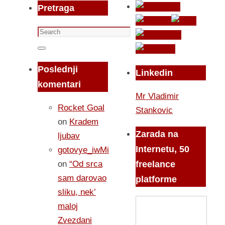
Pretraga
Search
for:
Search
Poslednji
Linkedin
komentari
Mr Vladimir
Rocket Goal
Stankovic
on
Kradem
Zarada na
ljubav
Internetu, 50
gotovye_iwMi
on
“Od srca
freelance
sam darovao
platforme
sliku, nek’
maloj
Zvezdani