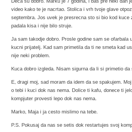
Deca su dobro. Marku je 7 godina, i bas pre neki dan je
video kako te je nacrtao. Stolica i vrh tvoje glave otpoz
septembra. Jos uvek je presrecna sto si bio kod kuce za
padala kisa i nije bilo struje.
Ja sam takodje dobro. Prosle godine sam se ofarbala u p
kucni prijatelj. Kad sam primetila da ti ne smeta kad 
nije neki problem.
Kuca dobro izgleda. Nisam sigurna da li si primetio da
E, dragi moj, sad moram da idem da se spakujem. Moj s
o tebi i kuci dok nas nema. Dolice ti kafu, donece ti jel
kompjuter provesti lepo dok nas nema.
Marko, Maja i ja cesto mislimo na tebe.
P.S. Pokusaj da nas se setis dok restartujes svoj kom