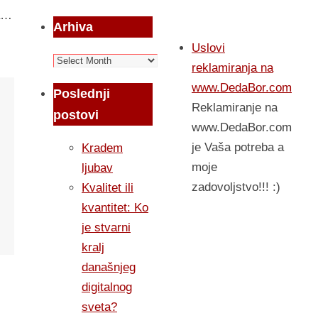
ta…
Arhiva
Uslovi
Arhiva
reklamiranja na
www.DedaBor.com
Poslednji
Reklamiranje na
postovi
www.DedaBor.com
je Vaša potreba a
Kradem
moje
ljubav
zadovoljstvo!!! :)
Kvalitet ili
kvantitet: Ko
je stvarni
kralj
današnjeg
digitalnog
sveta?