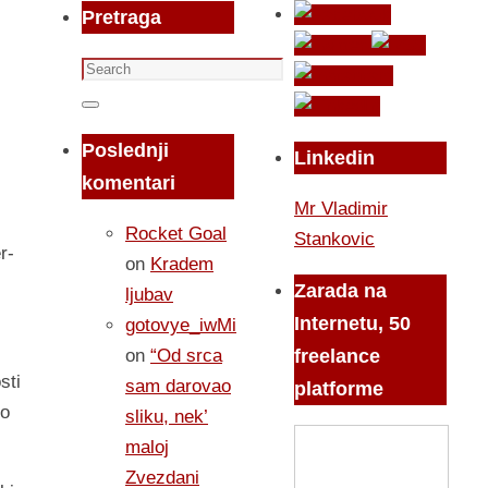
Pretraga
Search
for:
Search
Poslednji
Linkedin
komentari
Mr Vladimir
Rocket Goal
Stankovic
r-
on
Kradem
Zarada na
ljubav
Internetu, 50
gotovye_iwMi
on
“Od srca
freelance
sti
sam darovao
platforme
io
sliku, nek’
maloj
Zvezdani