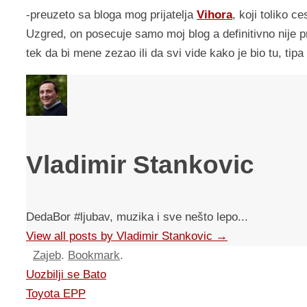
-preuzeto sa bloga mog prijatelja
Vihora
, koji toliko 
Uzgred, on posecuje samo moj blog a definitivno nije p
tek da bi mene zezao ili da svi vide kako je bio tu, tip
Vladimir Stankovic
DedaBor #ljubav, muzika i sve nešto lepo...
View all posts by Vladimir Stankovic
→
Zajeb
.
Bookmark
.
Uozbilji se Bato
Toyota EPP