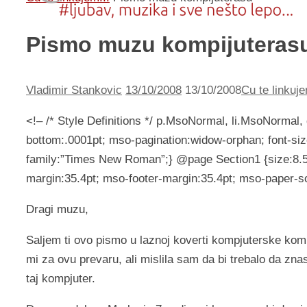
Pismo muzu kompijuteras
Vladimir Stankovic
13/10/2008
13/10/2008
Cu te linkuje
<!– /* Style Definitions */ p.MsoNormal, li.MsoNormal,
bottom:.0001pt; mso-pagination:widow-orphan; font-siz
family:”Times New Roman”;} @page Section1 {size:8.5i
margin:35.4pt; mso-footer-margin:35.4pt; mso-paper-so
Dragi muzu,
Saljem ti ovo pismo u laznoj koverti kompjuterske kompa
mi za ovu prevaru, ali mislila sam da bi trebalo da zn
taj kompjuter.