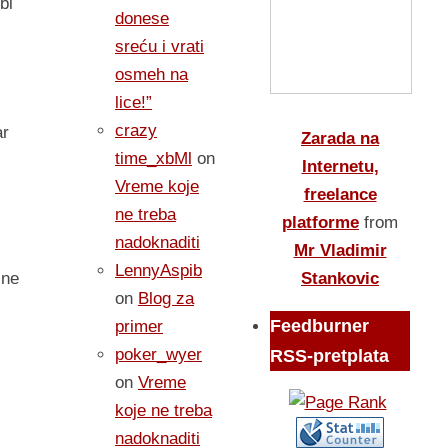
bi
donese
sreću i vrati
osmeh na
lice!”
crazy
ar
Zarada na
time_xbMl
on
Internetu,
Vreme koje
freelance
ne treba
platforme
from
nadoknaditi
Mr Vladimir
LennyAspib
Stankovic
ine
on
Blog za
Feedburner
primer
poker_wyer
RSS-pretplata
on
Vreme
koje ne treba
nadoknaditi