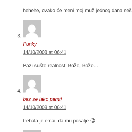
hehehe, ovako će meni moj muž jednog dana neš
Punky
14/10/2008 at 06:41
Pazi sušte realnosti Bože, Bože…
bas se lako pamti
14/10/2008 at 06:41
trebala je email da mu posalje 😉