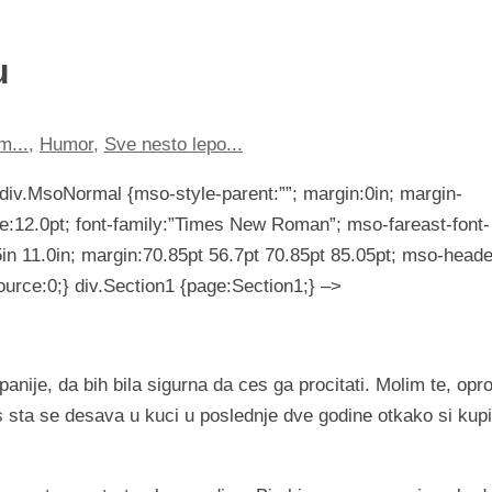
u
m...
,
Humor
,
Sve nesto lepo...
 div.MsoNormal {mso-style-parent:””; margin:0in; margin-
e:12.0pt; font-family:”Times New Roman”; mso-fareast-font-
n 11.0in; margin:70.85pt 56.7pt 70.85pt 85.05pt; mso-heade
urce:0;} div.Section1 {page:Section1;} –>
nije, da bih bila sigurna da ces ga procitati. Molim te, opro
as sta se desava u kuci u poslednje dve godine otkako si kup