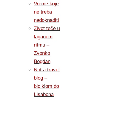
Vreme koje
ne treba
nadoknaditi
Život teče u
laganom
ritmu –
Zvonko
Bogdan
Not a travel
blog –
biciklom do
Lisabona