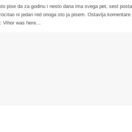
cesto pise da za godinu i nesto dana ima svega pet, sest pos
rocitao ni jedan red onoga sto ja pisem. Ostavlja komentare
a : Vihor was here…