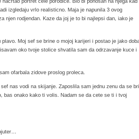
 nacrtao portret cele porodice. Bio bi ponosan na njega kad 
adi izgledaju vrlo realisticno. Maja je napunila 3 ovog
 njen rodjendan. Kaze da joj je to bi najlepsi dan, iako je
lavo. Moj sef se brine o mojoj karijeri i postao je jako dob
usisavam oko tvoje stolice shvatila sam da odrzavanje kuce i
 sam ofarbala zidove proslog proleca.
ef nas vodi na skijanje.
Zaposlila sam jednu zenu da se br
o, bas onako kako ti volis. Nadam se da cete se ti i tvoj
pjuter…