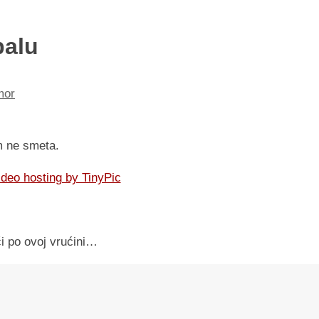
balu
mor
m ne smeta.
i po ovoj vrućini…