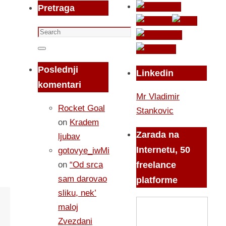
Pretraga
Search
for:
Search
Poslednji
Linkedin
komentari
Mr Vladimir
Rocket Goal
Stankovic
on
Kradem
Zarada na
ljubav
Internetu, 50
gotovye_iwMi
on
“Od srca
freelance
sam darovao
platforme
sliku, nek’
maloj
Zvezdani