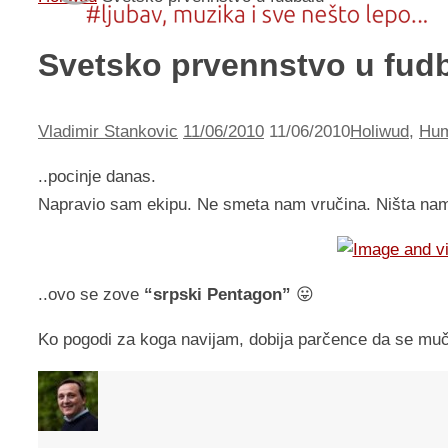
Svetsko prvennstvo u fud
Vladimir Stankovic
11/06/2010
11/06/2010
Holiwud
,
Hu
..pocinje danas.
Napravio sam ekipu. Ne smeta nam vručina. Ništa na
..ovo se zove
“srpski Pentagon”
😛
Ko pogodi za koga navijam, dobija parčence da se muč