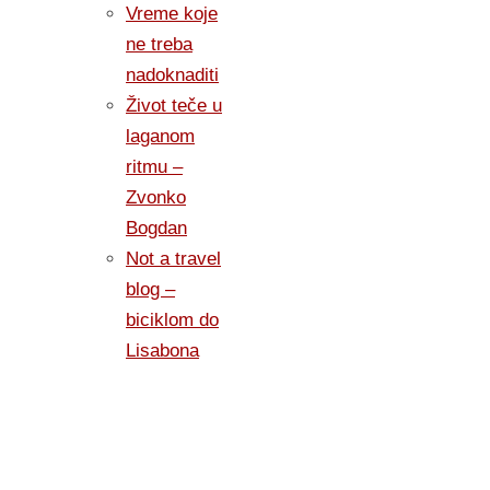
Vreme koje
ne treba
nadoknaditi
Život teče u
laganom
ritmu –
Zvonko
Bogdan
Not a travel
blog –
biciklom do
Lisabona