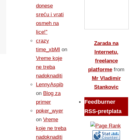
donese
sreću i vrati
osmeh na
lice!”
crazy
Zarada na
time_xbMl
on
Internetu,
Vreme koje
freelance
ne treba
platforme
from
nadoknaditi
Mr Vladimir
LennyAspib
Stankovic
on
Blog za
Feedburner
primer
poker_wyer
RSS-pretplata
on
Vreme
koje ne treba
nadoknaditi