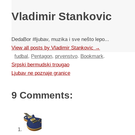
Vladimir Stankovic
DedaBor #ljubav, muzika i sve nešto lepo...
View all posts by Vladimir Stankovic
→
fudbal
,
Pentagon
,
prvenstvo
.
Bookmark
.
Srpski bermudski trougao
Ljubav ne poznaje granice
9 Comments: