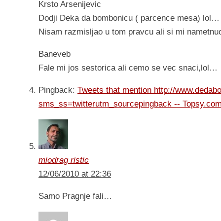
Krsto Arsenijevic
Dodji Deka da bombonicu ( parcence mesa) lol…
Nisam razmisljao u tom pravcu ali si mi nametnuo
Baneveb
Fale mi jos sestorica ali cemo se vec snaci,lol…
Pingback:
Tweets that mention http://www.dedab
sms_ss=twitterutm_sourcepingback -- Topsy.co
miodrag ristic
12/06/2010 at 22:36
Samo Pragnje fali…