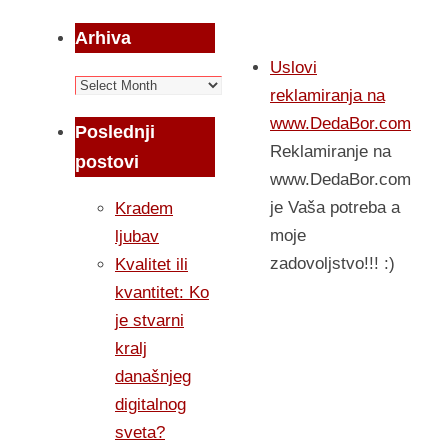
Arhiva
Uslovi
Arhiva
reklamiranja na
www.DedaBor.com
Poslednji
Reklamiranje na
postovi
www.DedaBor.com
je Vaša potreba a
Kradem
moje
ljubav
zadovoljstvo!!! :)
Kvalitet ili
kvantitet: Ko
je stvarni
kralj
današnjeg
digitalnog
sveta?