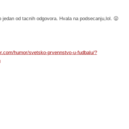
 jedan od tacnih odgovora. Hvala na podsecanju,lol. 😛
or.com/humor/svetsko-prvennstvo-u-fudbalu/?
m