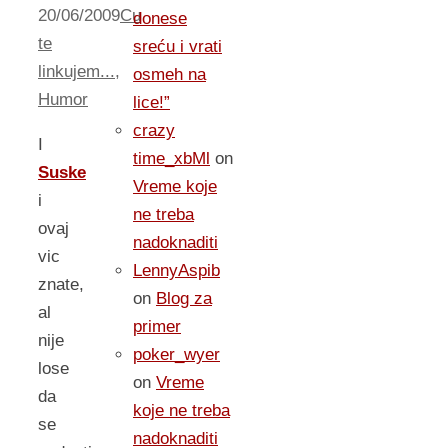
20/06/2009
Cu
donese
te
sreću i vrati
linkujem...
,
osmeh na
Humor
lice!”
crazy
I
time_xbMl
on
Suske
Vreme koje
i
ne treba
ovaj
nadoknaditi
vic
LennyAspib
znate,
on
Blog za
al
primer
nije
poker_wyer
lose
on
Vreme
da
koje ne treba
se
nadoknaditi