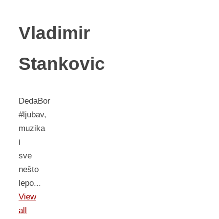
Vladimir
Stankovic
DedaBor
#ljubav,
muzika
i
sve
nešto
lepo...
View
all