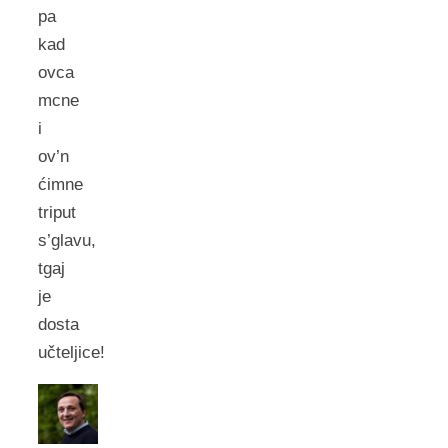
pa
kad
ovca
mcne
i
ov’n
ćimne
triput
s’glavu,
tgaj
je
dosta
učteljice!