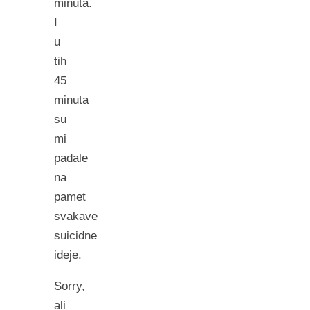
minuta.
I
u
tih
45
minuta
su
mi
padale
na
pamet
svakave
suicidne
ideje.
Sorry,
ali