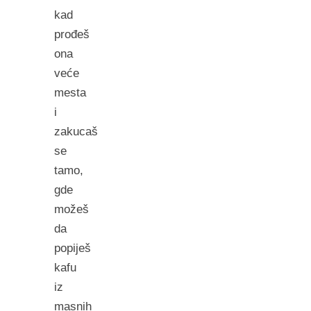
kad
prođeš
ona
veće
mesta
i
zakucaš
se
tamo,
gde
možeš
da
popiješ
kafu
iz
masnih