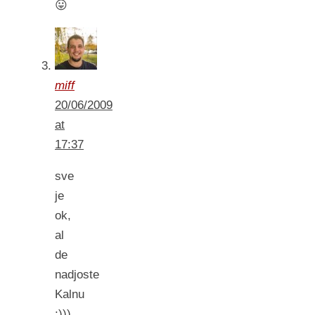
😛
miff
20/06/2009
at
17:37
sve
je
ok,
al
de
nadjoste
Kalnu
:)))