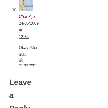
Charolija
24/06/2009
at
12:34
Obavešten
mali.
Leave
a