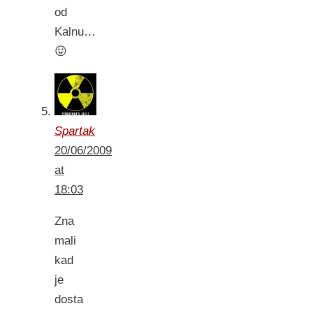
od
Kalnu…
😛
Spartak
20/06/2009
at
18:03
Zna
mali
kad
je
dosta