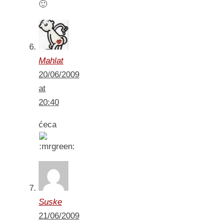
🙂
Mahlat
20/06/2009
at
20:40
ćeca
Suske
21/06/2009