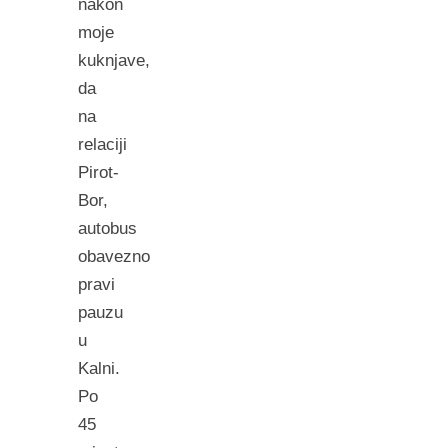
nakon
moje
kuknjave,
da
na
relaciji
Pirot-
Bor,
autobus
obavezno
pravi
pauzu
u
Kalni.
Po
45