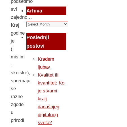
podsetimo
svi
Arhiva
zajedno…
Arhiva
Kraj
godine
Poslednji
je
postovi
(
mislim
Kradem
:
ljubav
skolske),
Kvalitet ili
spremaju
kvantitet: Ko
se
je stvarni
razne
kralj
zgode
današnjeg
u
digitalnog
prirodi
sveta?