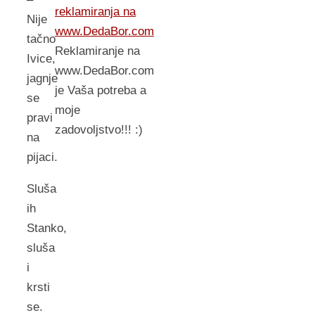
reklamiranja na
Nije
www.DedaBor.com
tačno
Reklamiranje na
Ivice,
www.DedaBor.com
jagnje
je Vaša potreba a
se
moje
pravi
zadovoljstvo!!! :)
na
pijaci.
Sluša
ih
Stanko,
sluša
i
krsti
se.