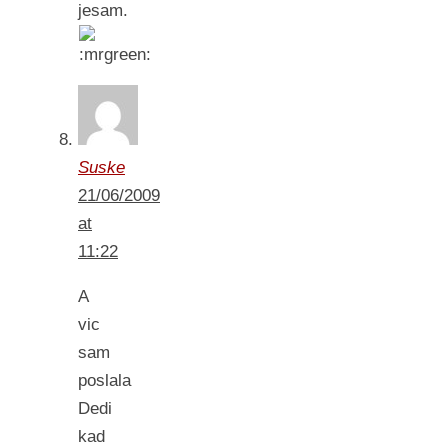
jesam.
Suske
21/06/2009
at
11:22
A
vic
sam
poslala
Dedi
kad