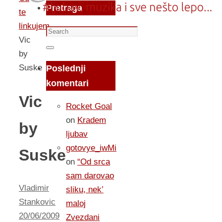
Pretraga
te
linkujem...
Search
Vic
for:
Search
by
Suske
Poslednji
komentari
Vic
Rocket Goal
on
Kradem
by
ljubav
gotovye_iwMi
Suske
on
“Od srca
sam darovao
Vladimir
sliku, nek’
Stankovic
maloj
20/06/2009
Zvezdani