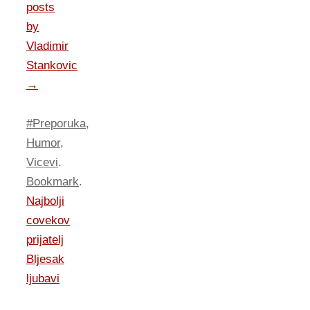
posts
by
Vladimir
Stankovic
→
#Preporuka
,
Humor
,
Vicevi
.
Bookmark
.
Najbolji
covekov
prijatelj
Bljesak
ljubavi