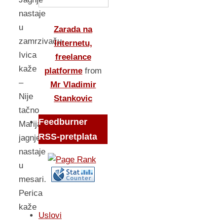
nastaje
u
Zarada na
zamrzivaču.
Internetu,
Ivica
freelance
kaže
platforme
from
–
Mr Vladimir
Nije
Stankovic
tačno
Feedburner
Marija,
RSS-pretplata
jagnje
nastaje
u
mesari.
Perica
kaže
Uslovi
–