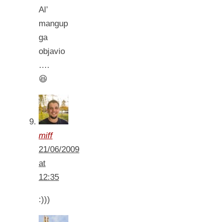
Al’
mangup
ga
objavio
….
😆
miff
21/06/2009
at
12:35
:)))