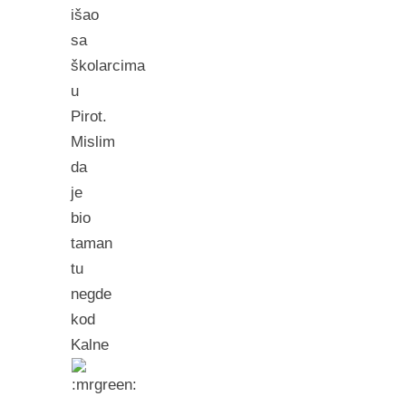
išao
sa
školarcima
u
Pirot.
Mislim
da
je
bio
taman
tu
negde
kod
Kalne