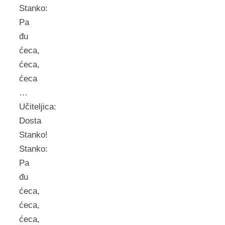
Stanko:
Pa
đu
ćeca,
ćeca,
ćeca
…
Učiteljica:
Dosta
Stanko!
Stanko:
Pa
đu
ćeca,
ćeca,
ćeca,