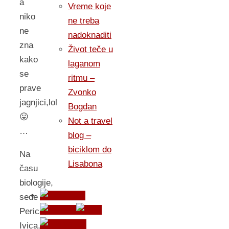
a
Vreme koje
niko
ne treba
ne
nadoknaditi
zna
Život teče u
kako
laganom
se
ritmu –
prave
Zvonko
jagnjici,lol
Bogdan
😛
Not a travel
…
blog –
biciklom do
Na
Lisabona
času
biologije,
sede
Perica,
Ivica,