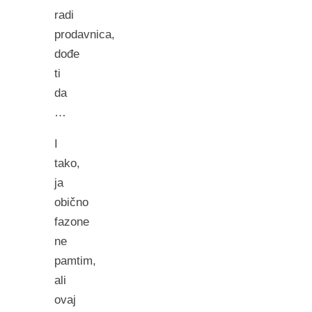
radi
prodavnica,
dođe
ti
da
…
I
tako,
ja
obično
fazone
ne
pamtim,
ali
ovaj