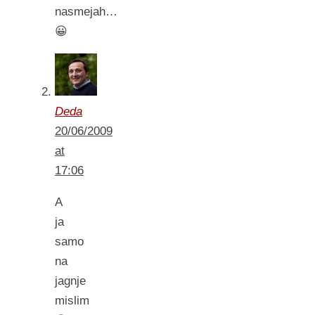
nasmejah…
😀
Deda
20/06/2009
at
17:06
A
ja
samo
na
jagnje
mislim