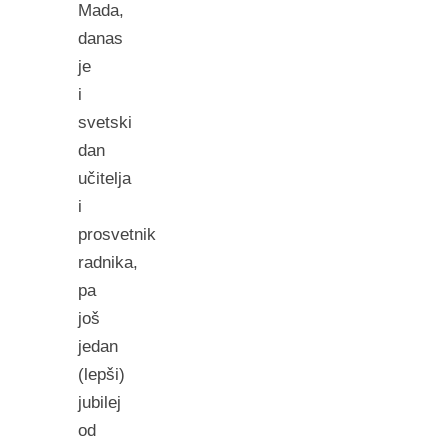
Mada,
danas
je
i
svetski
dan
učitelja
i
prosvetnik
radnika,
pa
još
jedan
(lepši)
jubilej
od