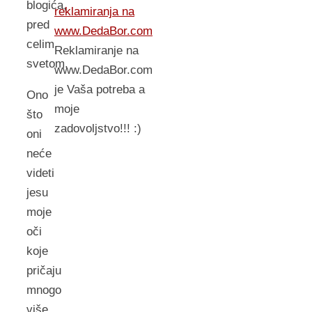
blogića,
reklamiranja na
pred
www.DedaBor.com
celim
Reklamiranje na
svetom.
www.DedaBor.com
je Vaša potreba a
Ono
moje
što
zadovoljstvo!!! :)
oni
neće
videti
jesu
moje
oči
koje
pričaju
mnogo
više