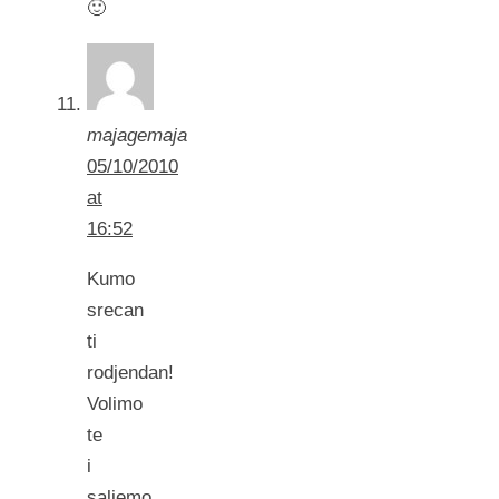
🙂
majagemaja
05/10/2010
at
16:52
Kumo
srecan
ti
rodjendan!
Volimo
te
i
saljemo