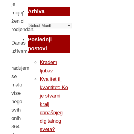
je
Arhiva
mojoj
ženici
Arhiva
rodjendan.
Poslednji
Danas
postovi
uživam
i
Kradem
radujem
ljubav
se
Kvalitet ili
malo
kvantitet: Ko
vise
je stvarni
nego
kralj
svih
današnjeg
onih
digitalnog
364
sveta?