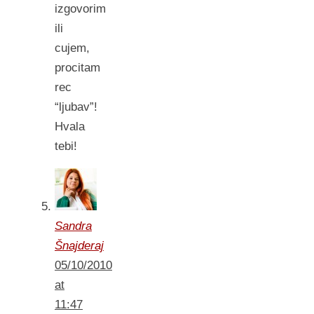
izgovorim
ili
cujem,
procitam
rec
“ljubav”!
Hvala
tebi!
Sandra
Šnajderaj
05/10/2010
at
11:47