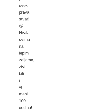
uvek
prava
stvar!
😛
Hvala
svima
na
lepim
zeljama,
zivi
bili
i
vi
meni
100
godina!