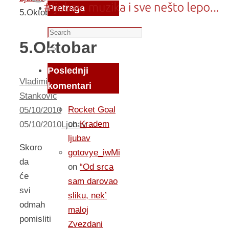
Pretraga
5.Oktobar
Search
5.Oktobar
for:
Search
Poslednji
Vladimir
komentari
Stankovic
Rocket Goal
05/10/2010
on
Kradem
05/10/2010
Ljubav
ljubav
Skoro
gotovye_iwMi
da
on
“Od srca
će
sam darovao
svi
sliku, nek’
odmah
maloj
pomisliti
Zvezdani