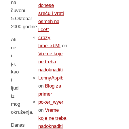
na
donese
čuveni
sreću i vrati
5.Oktobar
osmeh na
2000.godine.
lice!”
crazy
Ali
time_xbMl
on
ne
Vreme koje
i
ne treba
ja,
nadoknaditi
kao
LennyAspib
i
on
Blog za
ljudi
primer
iz
poker_wyer
mog
on
Vreme
okruženja.
koje ne treba
Danas
nadoknaditi