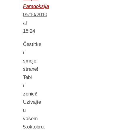
Paradoksija
05/10/2010
at
15:24
Čestitke
i
smoje
strane!
Tebi
i
zenici!
Uzivajte
u
vašem
5.oktobru.