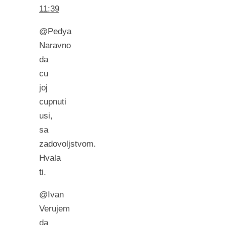
11:39
@Pedya
Naravno
da
cu
joj
cupnuti
usi,
sa
zadovoljstvom.
Hvala
ti.
@Ivan
Verujem
da