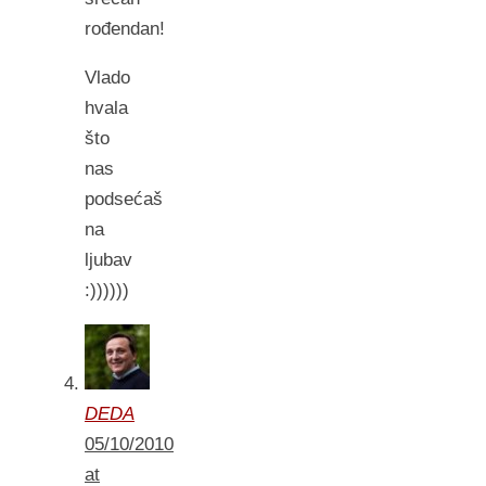
rođendan!
Vlado
hvala
što
nas
podsećaš
na
ljubav
:))))))
DEDA
05/10/2010
at