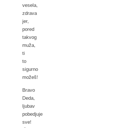
vesela,
zdrava
jer,
pored
takvog
muža,
ti
to
sigurno
možeš!
Bravo
Deda,
ljubav
pobedjuje
sve!