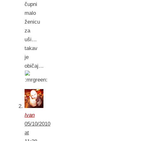
čupni
malo
ženicu
za
uši…
takav
je
običaj…
Ivan
05/10/2010
at