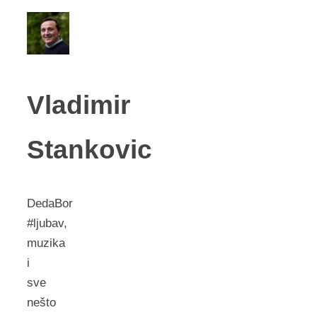
Vladimir
Stankovic
DedaBor
#ljubav,
muzika
i
sve
nešto