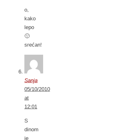
o,
kako
lepo
🙂
srećan!
Sanja
05/10/2010
at
12:01
S
dinom
je