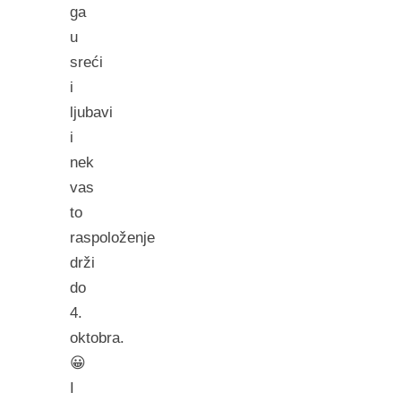
ga
u
sreći
i
ljubavi
i
nek
vas
to
raspoloženje
drži
do
4.
oktobra.
😀
I