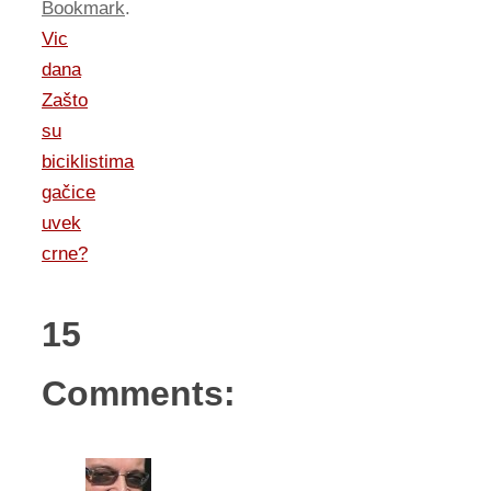
Bookmark
.
Vic
dana
Zašto
su
biciklistima
gačice
uvek
crne?
15
Comments: