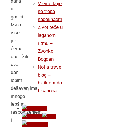
dana
Vreme koje
u
ne treba
godini.
nadoknaditi
Malo
Život teče u
više
laganom
jer
ritmu –
ćemo
Zvonko
obeležiti
Bogdan
ovaj
Not a travel
dan
blog –
lepim
biciklom do
dešavanjima,
Lisabona
mnogo
lepšim
raspoloženjem
i