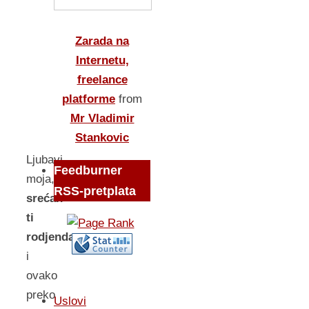
Zarada na
Internetu,
freelance
platforme
from
Mr Vladimir
Stankovic
Ljubavi
Feedburner
moja,
RSS-pretplata
srećan
ti
rodjendan
i
ovako
preko
Uslovi