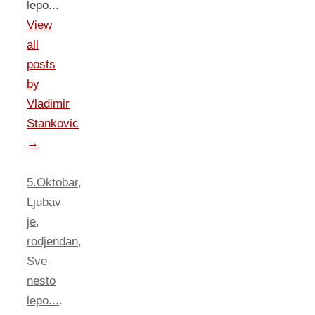
lepo...
View
all
posts
by
Vladimir
Stankovic
→
5.Oktobar
,
Ljubav
je
,
rodjendan
,
Sve
nesto
lepo...
.