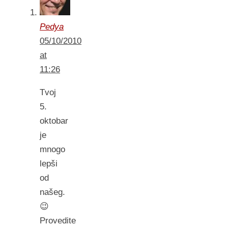
Pedya
05/10/2010
at
11:26
Tvoj
5.
oktobar
je
mnogo
lepši
od
našeg.
😉
Provedite