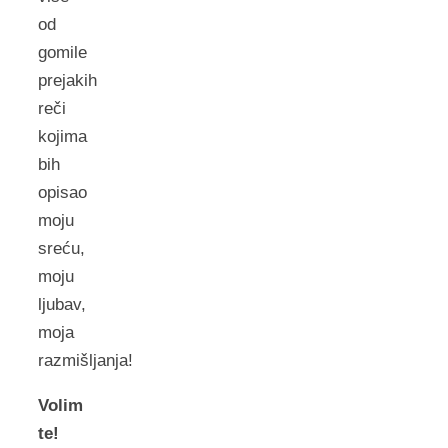
od
gomile
prejakih
reči
kojima
bih
opisao
moju
sreću,
moju
ljubav,
moja
razmišljanja!
Volim
te!