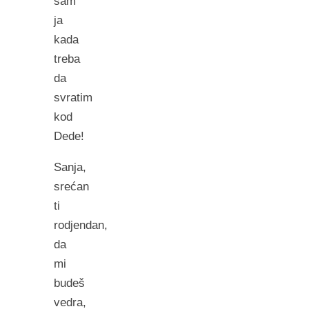
sam
ja
kada
treba
da
svratim
kod
Dede!
Sanja,
srećan
ti
rodjendan,
da
mi
budeš
vedra,