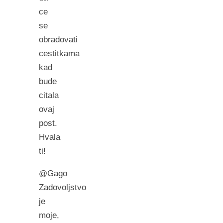
ce
se
obradovati
cestitkama
kad
bude
citala
ovaj
post.
Hvala
ti!
@Gago
Zadovoljstvo
je
moje,