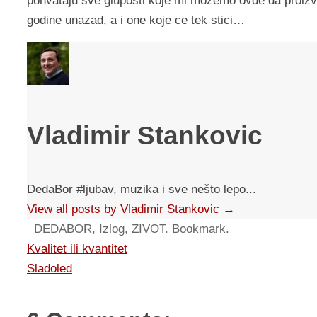
pohvataju sve gluposti koje mi mozemo ovde da proizv
godine unazad, a i one koje ce tek stici…
Vladimir Stankovic
DedaBor #ljubav, muzika i sve nešto lepo...
View all posts by Vladimir Stankovic
→
DEDABOR
,
Izlog
,
ZIVOT
.
Bookmark
.
Kvalitet ili kvantitet
Sladoled