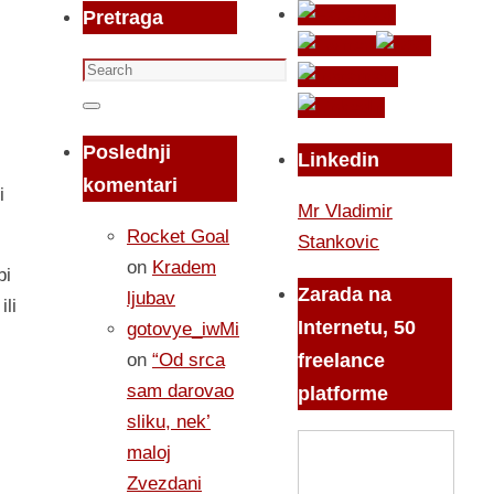
Pretraga
Search
for:
Search
Poslednji
Linkedin
komentari
i
Mr Vladimir
Rocket Goal
Stankovic
on
Kradem
bi
Zarada na
ljubav
ili
Internetu, 50
gotovye_iwMi
on
“Od srca
freelance
sam darovao
platforme
sliku, nek’
maloj
Zvezdani