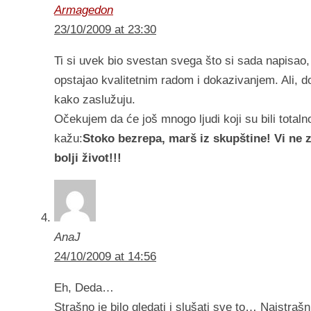
Armagedon
23/10/2009 at 23:30
Ti si uvek bio svestan svega što si sada napisao,
opstajao kvalitetnim radom i dokazivanjem. Ali, do
kako zaslužuju.
Očekujem da će još mnogo ljudi koji su bili total
kažu:
Stoko bezrepa, marš iz skupštine! Vi ne z
bolji život!!!
AnaJ
24/10/2009 at 14:56
Eh, Deda…
Strašno je bilo gledati i slušati sve to… Najstrašn