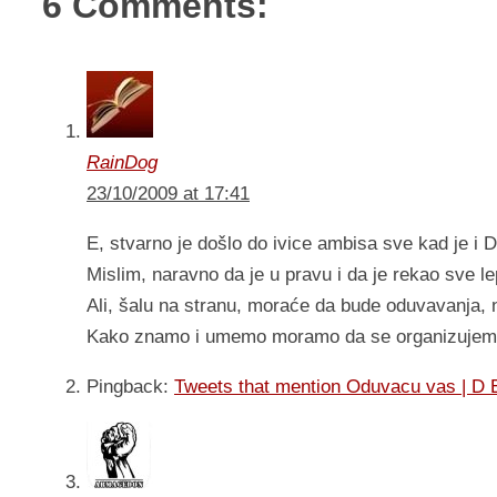
6 Comments:
RainDog
23/10/2009 at 17:41
E, stvarno je došlo do ivice ambisa sve kad je i 
Mislim, naravno da je u pravu i da je rekao sve l
Ali, šalu na stranu, moraće da bude oduvavanja,
Kako znamo i umemo moramo da se organizujemo
Pingback:
Tweets that mention Oduvacu vas | D 