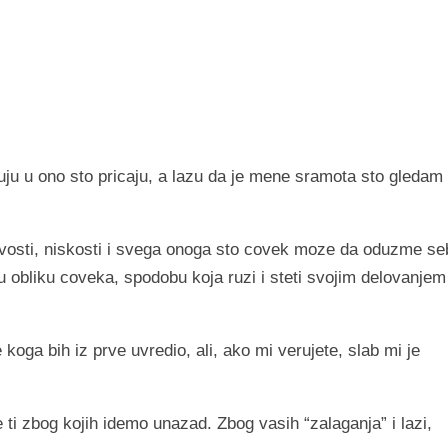
uju u ono sto pricaju, a lazu da je mene sramota sto gledam 
igavosti, niskosti i svega onoga sto covek moze da oduzme se
 obliku coveka, spodobu koja ruzi i steti svojim delovanjem 
e koga bih iz prve uvredio, ali, ako mi verujete, slab mi je
e ti zbog kojih idemo unazad. Zbog vasih “zalaganja” i lazi,