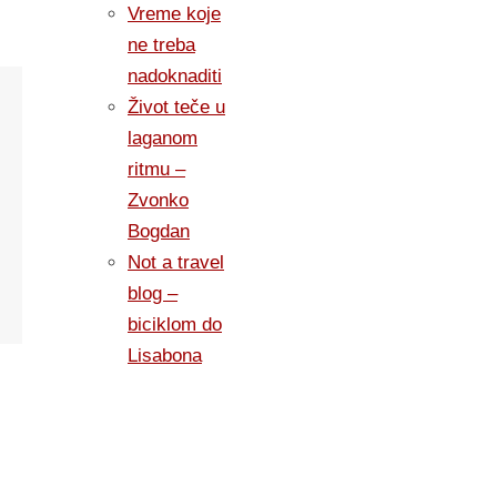
Vreme koje
ne treba
nadoknaditi
Život teče u
laganom
ritmu –
Zvonko
Bogdan
Not a travel
blog –
biciklom do
Lisabona