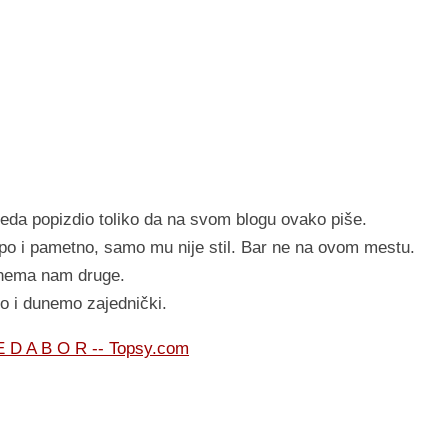
Deda popizdio toliko da na svom blogu ovako piše.
epo i pametno, samo mu nije stil. Bar ne na ovom mestu.
 nema nam druge.
 i dunemo zajednički.
E D A B O R -- Topsy.com