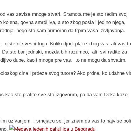
od vas zavise mnoge stvari. Sramota me je sto radim svoj
 kolena, govna smrdljiva, a sto zbog posla i jedino njega,
adnja, nego sto sam primoran da trpim vasa izivljavanja.
te, niste ni svesni toga. Koliko ljudi place zbog vas, ali vas to
es. Da ste bar jednaki, mozda bih razumeo, ali svi radite za
dljivo dupe, kao i mnoge pre vas, to ne mogu da shvatim.
eoloskog cina i prdeza svog tutora? Ako prdne, ko udahne vi
as kao sto pratite sve sto izgovorim, pa da vam Deka kaze:
im uzivanjem. I smejacu se, jer znam da vas to najvise boli
ano.