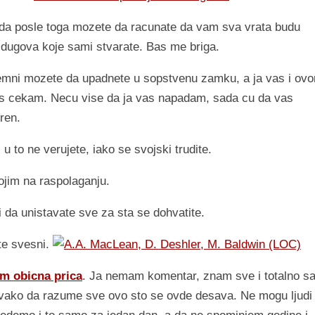
i da posle toga mozete da racunate da vam sva vrata budu
i dugova koje sami stvarate. Bas me briga.
remni mozete da upadnete u sopstvenu zamku, a ja vas i ov
s cekam. Necu vise da ja vas napadam, sada cu da vas
ren.
 u to ne verujete, iako se svojski trudite.
ojim na raspolaganju.
i da unistavate sve za sta se dohvatite.
te svesni.
m obicna prica
. Ja nemam komentar, znam sve i totalno s
vako da razume sve ovo sto se ovde desava. Ne mogu ljudi