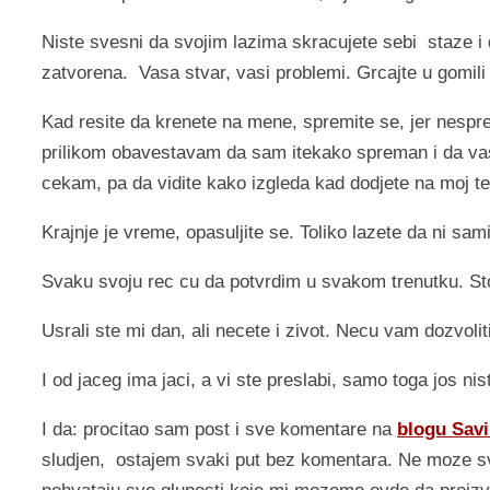
Niste svesni da svojim lazima skracujete sebi staze 
zatvorena. Vasa stvar, vasi problemi. Grcajte u gomil
Kad resite da krenete na mene, spremite se, jer nesp
prilikom obavestavam da sam itekako spreman i da va
cekam, pa da vidite kako izgleda kad dodjete na moj te
Krajnje je vreme, opasuljite se. Toliko lazete da ni sami
Svaku svoju rec cu da potvrdim u svakom trenutku. St
Usrali ste mi dan, ali necete i zivot. Necu vam dozvolit
I od jaceg ima jaci, a vi ste preslabi, samo toga jos nis
I da: procitao sam post i sve komentare na
blogu Savi
sludjen, ostajem svaki put bez komentara. Ne moze s