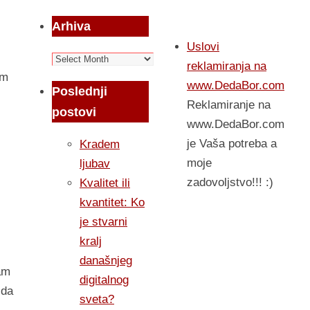
Arhiva
Uslovi
Arhiva
reklamiranja na
om
www.DedaBor.com
Poslednji
Reklamiranje na
postovi
www.DedaBor.com
je Vaša potreba a
Kradem
moje
ljubav
zadovoljstvo!!! :)
Kvalitet ili
kvantitet: Ko
je stvarni
kralj
današnjeg
am
digitalnog
 da
sveta?