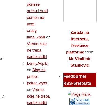
donese
sreću i vrati
osmeh na
lice!”
crazy
Zarada na
time_xbMl
on
Internetu,
Vreme koje
freelance
ne treba
platforme
from
nadoknaditi
Mr Vladimir
se
LennyAspib
Stankovic
on
Blog za
Feedburner
primer
poker_wyer
RSS-pretplata
on
Vreme
koje ne treba
. A
nadoknaditi