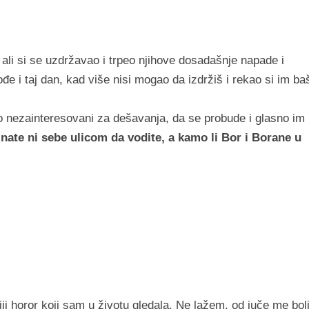
 ali si se uzdržavao i trpeo njihove dosadašnje napade i
đe i taj dan, kad više nisi mogao da izdržiš i rekao si im ba
no nezainteresovani za dešavanja, da se probude i glasno im
nate ni sebe ulicom da vodite, a kamo li Bor i Borane u
iji horor koji sam u životu gledala. Ne lažem, od juče me bol