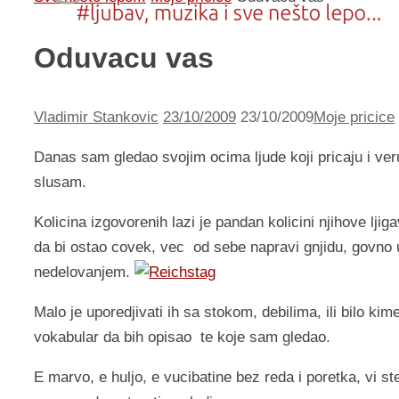
Oduvacu vas
Vladimir Stankovic
23/10/2009
23/10/2009
Moje pricice
Danas sam gledao svojim ocima ljude koji pricaju i ver
slusam.
Kolicina izgovorenih lazi je pandan kolicini njihove lj
da bi ostao covek, vec od sebe napravi gnjidu, govno u
nedelovanjem.
Malo je uporedjivati ih sa stokom, debilima, ili bilo kim
vokabular da bih opisao te koje sam gledao.
E marvo, e huljo, e vucibatine bez reda i poretka, vi st