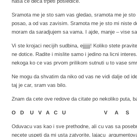
nasa ce deca trpeti posledice.
Sramota me je sto sam vas gledao, sramota me je sto 
posao, a od vas zavisim. Sramota me je sto mi niste do
moram da saradjujem sa vama. I ajde, manje – vise sar
Vi ste krojaci necijih sudbina, ejjjjjj! Koliko stete pravi
ne dotice. Radite i mislite samo i jedino na licni inter
nekoga ko ce vas prvom prilikom sutnuti u to vase smr
Ne mogu da shvatim da niko od vas ne vidi dalje od id
taj je car, sram vas bilo.
Znam da cete ove redove da citate po nekoliko puta, b
O D U V A C U V A S
Oduvacu vas kao i sve prethodne, ali cu vas sa posebn
necete uspeti da mi usta zatvorite, lajacu argumentov