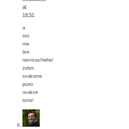
at
19:51
a
sto
me
bre
nerviras!hehe!
zelim
svakome
puno
ovakve
torte!