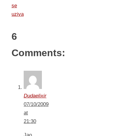
se
uziva
6
Comments:
Dudaelixir
07/10/2009
at
21:30
Jao