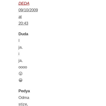
DEDA
09/10/2009
at
20:43
Duda
I
ja,
i
ja,
oooo
😛
😀
Pedya
Odma
stize,