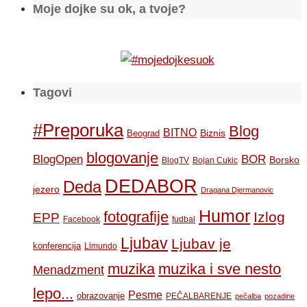
Moje dojke su ok, a tvoje?
Tagovi
#Preporuka
Blog
BITNO
Biznis
Beograd
blogovanje
BOR
BlogOpen
Borsko
BlogTV
Bojan Cukic
DEDABOR
Deda
jezero
Dragana Djermanovic
Humor
fotografije
Izlog
EPP
Facebook
fudbal
Ljubav
Ljubav je
konferencija
Limundo
muzika
muzika i sve nesto
Menadzment
lepo...
Pesme
obrazovanje
PEČALBARENJE
pečalba
pozadine