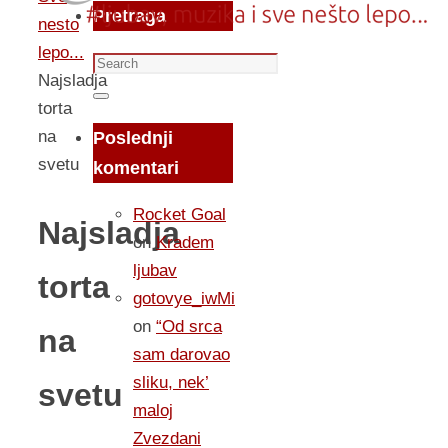
Pretraga
nesto
lepo...
Search
Najsladja
for:
Search
torta
na
Poslednji
svetu
komentari
Rocket Goal
Najsladja
on
Kradem
ljubav
torta
gotovye_iwMi
on
“Od srca
na
sam darovao
sliku, nek’
svetu
maloj
Zvezdani