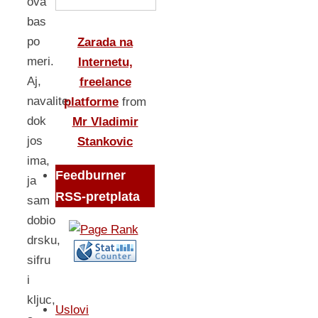
ova
bas
po
Zarada na
meri.
Internetu,
Aj,
freelance
navalite
platforme
from
dok
Mr Vladimir
jos
Stankovic
ima,
Feedburner
ja
RSS-pretplata
sam
dobio
drsku,
sifru
i
kljuc,
Uslovi