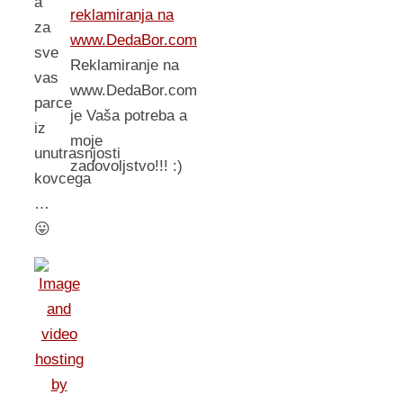
a
reklamiranja na
za
www.DedaBor.com
sve
Reklamiranje na
vas
www.DedaBor.com
parce
je Vaša potreba a
iz
moje
unutrasnjosti
zadovoljstvo!!! :)
kovcega
…
😛