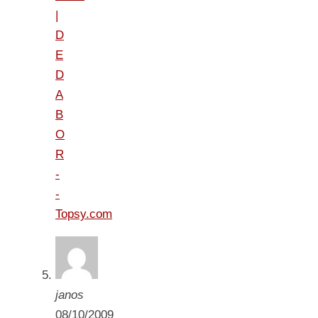
|
D
E
D
A
B
O
R
-
-
Topsy.com
janos
08/10/2009