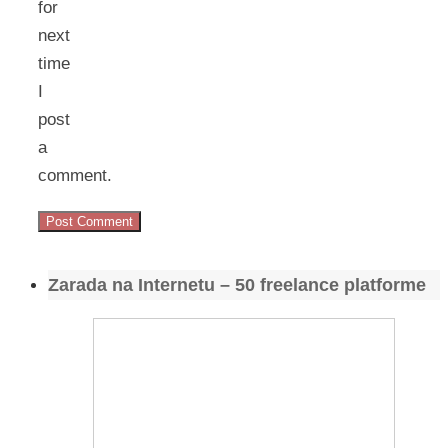
for
next
time
I
post
a
comment.
Zarada na Internetu – 50 freelance platforme