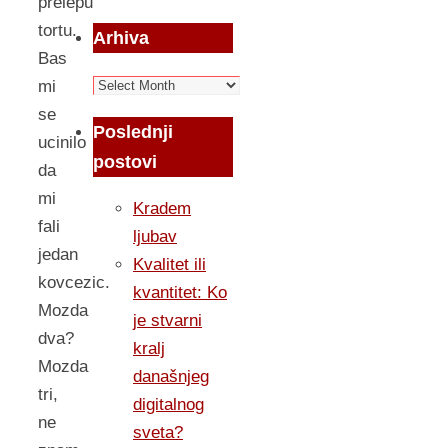
prelepu
tortu.
Arhiva
Bas
Arhiva
mi
se
Poslednji
ucinilo
postovi
da
mi
Kradem
fali
ljubav
jedan
Kvalitet ili
kovcezic.
kvantitet: Ko
Mozda
je stvarni
dva?
kralj
Mozda
današnjeg
tri,
digitalnog
ne
sveta?