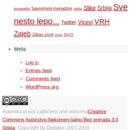
Sve
Slike
Srbija
Savremeni menadzer
prosveta
skola
nesto lepo...
VRH
Vicevi
Twitter
Zajeb
Zdrav zivot
ZIVOT
Zena
Meta
Log in
Entries feed
Comments feed
WordPress.org
Autorska prava zaštićena pod uslovima
Creative
Commons Autorstvo-Nekomercijalno-Bez prerada 3.0
Srbija
. Copyright by Dedabor 2007-2014.