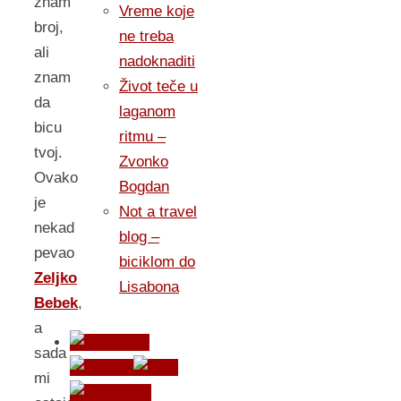
znam
Vreme koje
broj,
ne treba
ali
nadoknaditi
znam
Život teče u
da
laganom
bicu
ritmu –
tvoj.
Zvonko
Ovako
Bogdan
je
Not a travel
nekad
blog –
pevao
biciklom do
Zeljko
Lisabona
Bebek
,
a
sada
mi