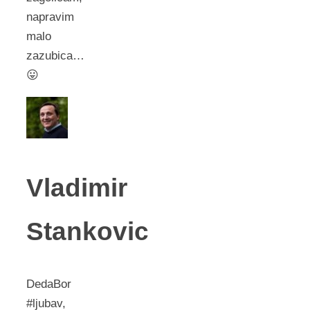
napravim
malo
zazubica…
😛
Vladimir
Stankovic
DedaBor
#ljubav,