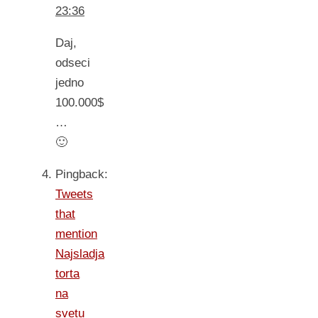
23:36
Daj,
odseci
jedno
100.000$
…
🙂
Pingback:
Tweets
that
mention
Najsladja
torta
na
svetu