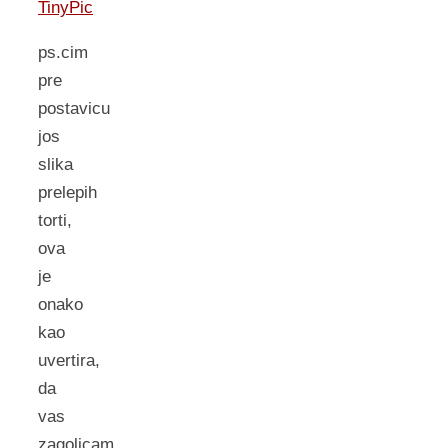
ps.cim
pre
postavicu
jos
slika
prelepih
torti,
ova
je
onako
kao
uvertira,
da
vas
zagolicam,