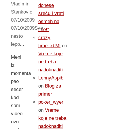
Vladimir
donese
Stankovic
sreću i vrati
07/10/2009
osmeh na
07/10/2009
Sve
lice!”
nesto
crazy
lepo...
time_xbMl
on
Vreme koje
Meni
ne treba
iz
nadoknaditi
momenta
LennyAspib
pao
on
Blog za
secer
primer
kad
poker_wyer
sam
on
Vreme
video
koje ne treba
ovu
nadoknaditi