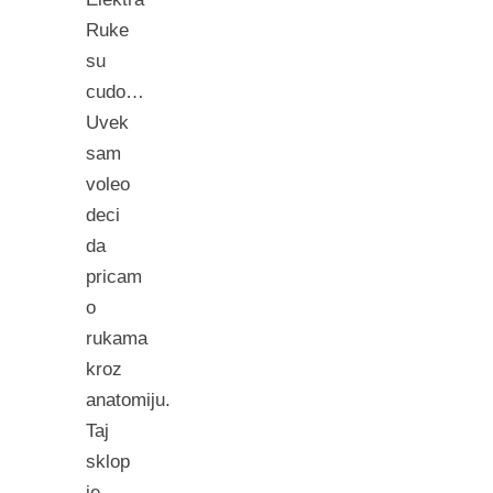
Ruke
su
cudo…
Uvek
sam
voleo
deci
da
pricam
o
rukama
kroz
anatomiju.
Taj
sklop
je