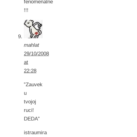
fenomenalne
!!!
mahlat
29/10/2008
at
22:28
”Zauvek
u
tvojoj
ruci!
DEDA”
istraumira