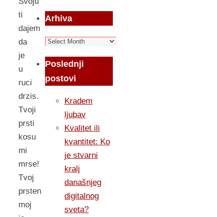
Svoju
ti
Arhiva
dajem
Arhiva
da
je
Poslednji
u
postovi
ruci
drzis.
Kradem
Tvoji
ljubav
prsti
Kvalitet ili
kosu
kvantitet: Ko
mi
je stvarni
mrse!
kralj
Tvoj
današnjeg
prsten
digitalnog
moj
sveta?