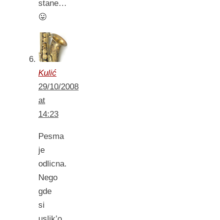
stane…
😛
Kulić
29/10/2008
at
14:23
Pesma
je
odlicna.
Nego
gde
si
uslik’o