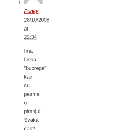
Punky
28/10/2008
at
22:34
Ima
Deda
“bubrege”
kad
su
pesme
u
pitanju!
Svaka
čast!