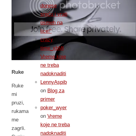
donese
sreću i vrati
osmeh na
lice!”
crazy
time_xbMl
on
Vreme koje
ne treba
Ruke
nadoknaditi
LennyAspib
Ruke
on
Blog za
mi
primer
pruzi,
poker_wyer
rukama
on
Vreme
me
koje ne treba
zagrli.
nadoknaditi