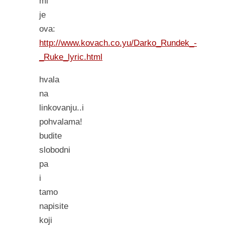
mi
je
ova:
http://www.kovach.co.yu/Darko_Rundek_-
_Ruke_lyric.html
hvala
na
linkovanju..i
pohvalama!
budite
slobodni
pa
i
tamo
napisite
koji