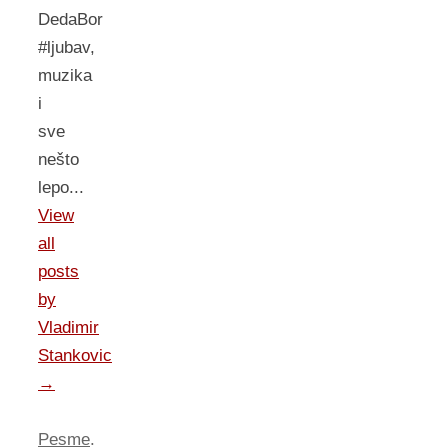
DedaBor
#ljubav,
muzika
i
sve
nešto
lepo...
View
all
posts
by
Vladimir
Stankovic
→
Pesme
.