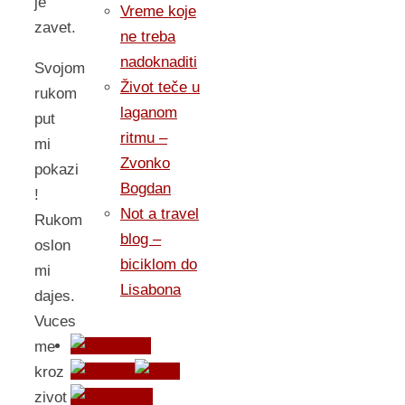
je
Vreme koje
zavet.
ne treba
nadoknaditi
Svojom
Život teče u
rukom
laganom
put
ritmu –
mi
Zvonko
pokazi
Bogdan
!
Not a travel
Rukom
blog –
oslon
biciklom do
mi
Lisabona
dajes.
Vuces
me
kroz
zivot