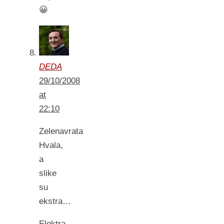
😀
DEDA
29/10/2008
at
22:10
Zelenavrata
Hvala,
a
slike
su
ekstra…
Elektra