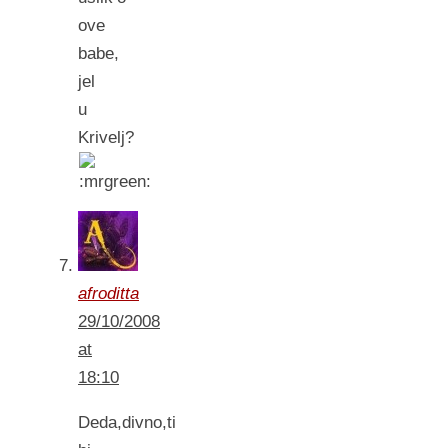
ove
babe,
jel
u
Krivelj?
afroditta
29/10/2008
at
18:10
Deda,divno,ti