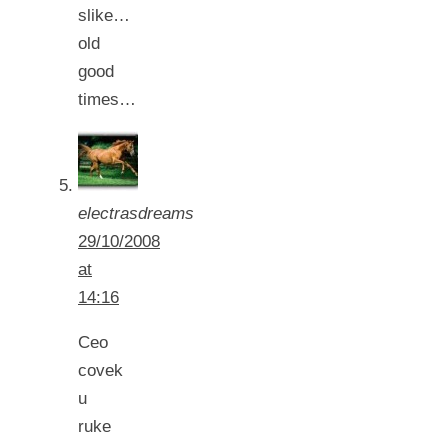
slike…
old
good
times…
electrasdreams
29/10/2008
at
14:16
Ceo
covek
u
ruke