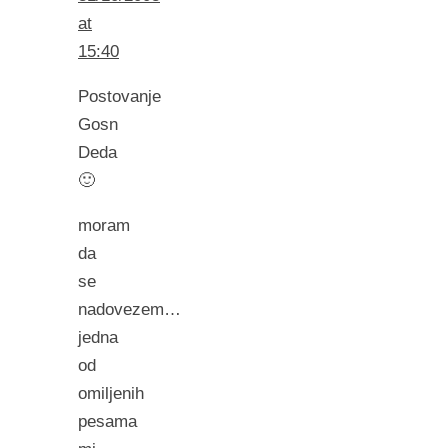
at
15:40
Postovanje
Gosn
Deda
🙂
moram
da
se
nadovezem…
jedna
od
omiljenih
pesama