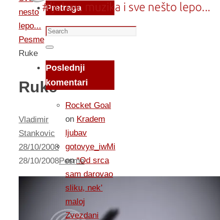
Pretraga
nesto
lepo...
Search
Pesme
for:
Search
Ruke
Poslednji
komentari
Ruke
Rocket Goal
on
Kradem
Vladimir
ljubav
Stankovic
gotovye_iwMi
28/10/2008
on
“Od srca
28/10/2008
Pesme
sam darovao
sliku, nek’
maloj
Zvezdani