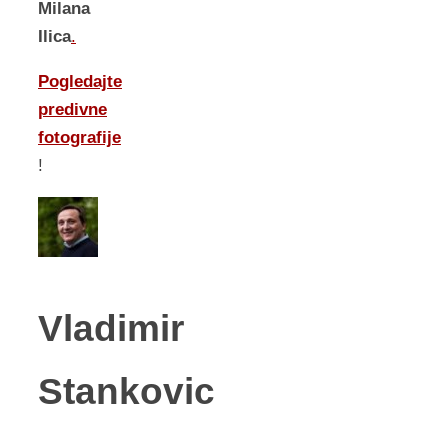
Milana
Ilica
.
Pogledajte
predivne
fotografije
!
Vladimir
Stankovic