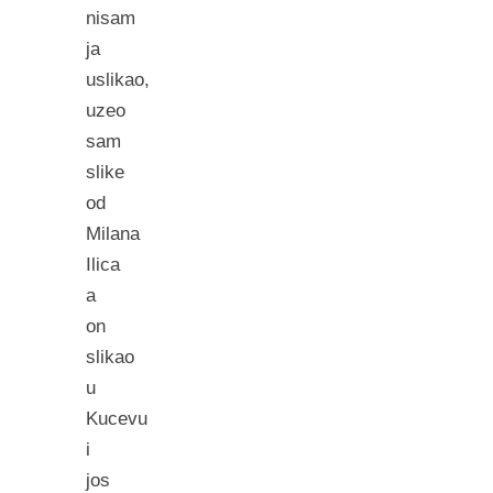
nisam
ja
uslikao,
uzeo
sam
slike
od
Milana
Ilica
a
on
slikao
u
Kucevu
i
jos