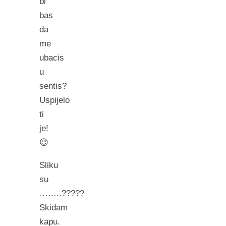
bi
bas
da
me
ubacis
u
sentis?
Uspijelo
ti
je!
😉
Sliku
su
……..?????
Skidam
kapu.