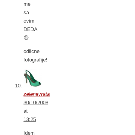
me
sa
ovim
DEDA
😆
odlicne
fotografije!
zelenavrata
30/10/2008
at
13:25
Idem