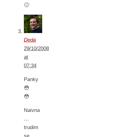
🙂
Deda
29/10/2008
at
07:34
Panky
😳
😳
Naivna
…
trudim
se