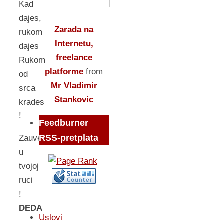
Kad
dajes,
Zarada na
rukom
Internetu,
dajes
freelance
Rukom
platforme
from
od
Mr Vladimir
srca
Stankovic
krades
!
Feedburner
RSS-pretplata
Zauvek
u
tvojoj
ruci
!
DEDA
Uslovi