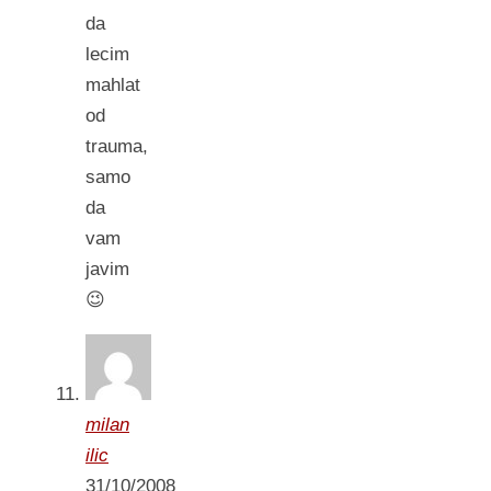
da
lecim
mahlat
od
trauma,
samo
da
vam
javim
😉
milan
ilic
31/10/2008