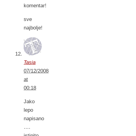
komentar!
sve
najbolje!
Tasia
07/12/2008
at
00:18
Jako
lepo
napisano
….
istinito