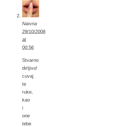
Naivna
29/10/2008
at
00:56
Stvarno
dirljivo!
cuvaj
te
ruke,
kao
i
one
tebe