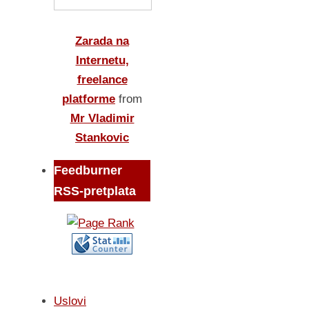
Zarada na
Internetu,
freelance
platforme
from
Mr Vladimir
Stankovic
Feedburner
RSS-pretplata
Uslovi