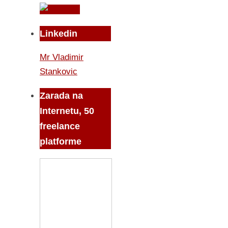
Linkedin
Mr Vladimir
Stankovic
Zarada na
Internetu, 50
freelance
platforme