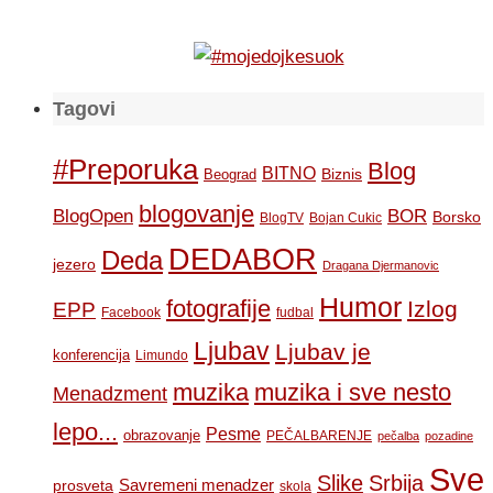
Tagovi
#Preporuka
Blog
BITNO
Biznis
Beograd
blogovanje
BOR
BlogOpen
Borsko
BlogTV
Bojan Cukic
DEDABOR
Deda
jezero
Dragana Djermanovic
Humor
fotografije
Izlog
EPP
Facebook
fudbal
Ljubav
Ljubav je
konferencija
Limundo
muzika
muzika i sve nesto
Menadzment
lepo...
Pesme
obrazovanje
PEČALBARENJE
pečalba
pozadine
Sve
Slike
Srbija
Savremeni menadzer
prosveta
skola