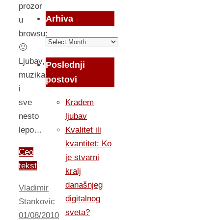
prozor
Arhiva
u
browsu:
Arhiva
🙁
Ljubav,
Poslednji
muzika
postovi
i
sve
Kradem
nesto
ljubav
lepo…
Kvalitet ili
kvantitet: Ko
Ceo
je stvarni
tekst
kralj
današnjeg
Vladimir
digitalnog
Stankovic
sveta?
01/08/2010