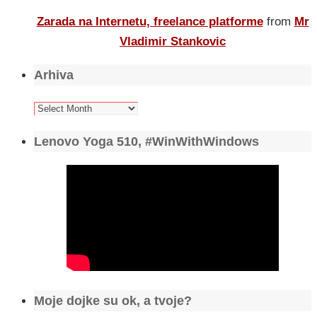
Zarada na Internetu, freelance platforme
from
Mr
Vladimir Stankovic
Arhiva
Arhiva
Lenovo Yoga 510, #WinWithWindows
Moje dojke su ok, a tvoje?