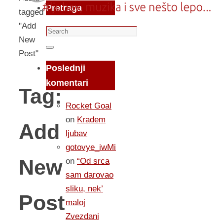
Pretraga
tagged
"Add
Search
New
for:
Search
Post"
Poslednji
komentari
Tag:
Rocket Goal
on
Kradem
Add
ljubav
gotovye_iwMi
New
on
“Od srca
sam darovao
sliku, nek’
Post
maloj
Zvezdani