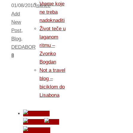
Vreme koje
01/08/2010
iskrice
ne treba
Add
nadoknaditi
New
Život teče u
Post
,
laganom
Blog
,
ritmu –
DEDABOR
Zvonko
8
Bogdan
Not a travel
blog –
biciklom do
Lisabona