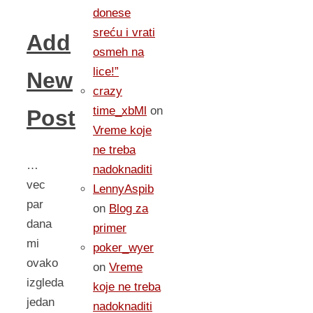
donese
sreću i vrati
Add
osmeh na
lice!”
New
crazy
time_xbMl
on
Post
Vreme koje
ne treba
…
nadoknaditi
vec
LennyAspib
par
on
Blog za
dana
primer
mi
poker_wyer
ovako
on
Vreme
izgleda
koje ne treba
jedan
nadoknaditi