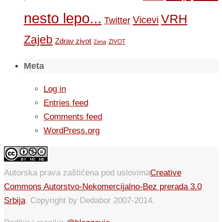
nesto lepo...
VRH
Vicevi
Twitter
Zajeb
Zdrav zivot
ZIVOT
Zena
Meta
Log in
Entries feed
Comments feed
WordPress.org
Autorska prava zaštićena pod uslovima
Creative
Commons Autorstvo-Nekomercijalno-Bez prerada 3.0
Srbija
. Copyright by Dedabor 2007-2014.