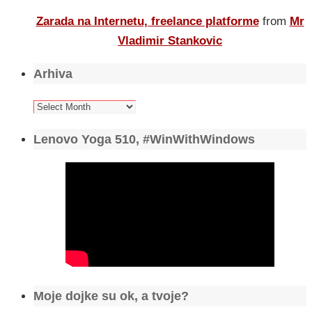
Zarada na Internetu, freelance platforme
from
Mr
Vladimir Stankovic
Arhiva
Arhiva
Lenovo Yoga 510, #WinWithWindows
Moje dojke su ok, a tvoje?