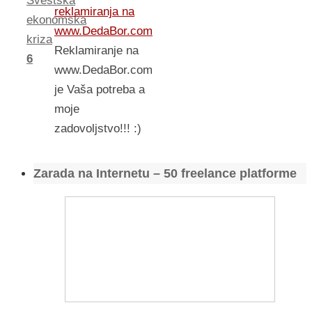
Svestska
reklamiranja na
ekonomska
www.DedaBor.com
kriza
Reklamiranje na
6
www.DedaBor.com
je Vaša potreba a
moje
zadovoljstvo!!! :)
Zarada na Internetu – 50 freelance platforme