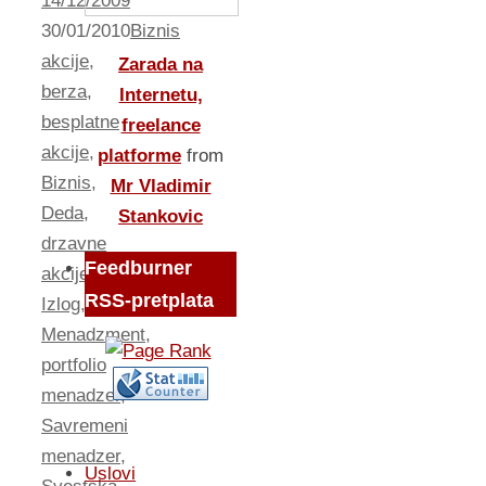
14/12/2009
30/01/2010
Biznis
akcije
,
Zarada na
berza
,
Internetu,
besplatne
freelance
akcije
,
platforme
from
Biznis
,
Mr Vladimir
Deda
,
Stankovic
drzavne
Feedburner
akcije
,
RSS-pretplata
Izlog
,
Menadzment
,
portfolio
menadzer
,
Savremeni
menadzer
,
Uslovi