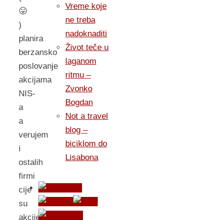
Vreme koje
😛
ne treba
)
nadoknaditi
planira
Život teče u
berzansko
laganom
poslovanje
ritmu –
akcijama
Zvonko
NIS-
Bogdan
a
Not a travel
a
blog –
verujem
biciklom do
i
Lisabona
ostalih
firmi
cije
su
akcije