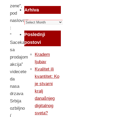
zene”,
Arhiva
pod
naslovom
Arhiva
:
Poslednji
”
postovi
Sacekati
sa
Kradem
prodajom
ljubav
akcija”
Kvalitet ili
videcete
kvantitet: Ko
da
je stvarni
nasa
kralj
drzava
današnjeg
Srbija
digitalnog
ozbiljno
sveta?
(