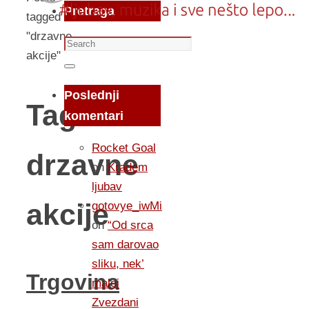
Pretraga
tagged
"drzavne
Search
akcije"
for:
Search
Poslednji
Tag:
komentari
Rocket Goal
drzavne
on
Kradem
ljubav
akcije
gotovye_iwMi
on
“Od srca
sam darovao
sliku, nek’
Trgovina
maloj
Zvezdani