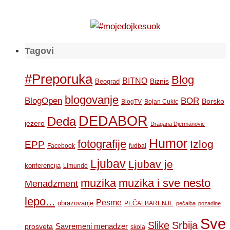
Tagovi
#Preporuka
Blog
BITNO
Biznis
Beograd
blogovanje
BOR
BlogOpen
Borsko
BlogTV
Bojan Cukic
DEDABOR
Deda
jezero
Dragana Djermanovic
Humor
fotografije
Izlog
EPP
Facebook
fudbal
Ljubav
Ljubav je
konferencija
Limundo
muzika
muzika i sve nesto
Menadzment
lepo...
Pesme
obrazovanje
PEČALBARENJE
pečalba
pozadine
Sve
Slike
Srbija
Savremeni menadzer
prosveta
skola