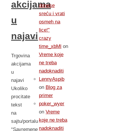
akcijama
donese
sreću i vrati
u
osmeh na
lice!”
najavi
crazy
time_xbMl
on
Vreme koje
Trgovina
ne treba
akcijama
nadoknaditi
u
LennyAspib
najavi
on
Blog za
Ukoliko
primer
procitate
poker_wyer
tekst
on
Vreme
na
koje ne treba
sajtu/portalu
nadoknaditi
“Savremene