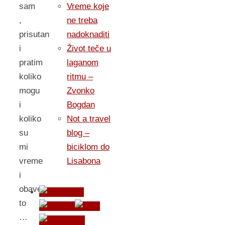
sam
Vreme koje
,
ne treba
prisutan
nadoknaditi
i
Život teče u
pratim
laganom
koliko
ritmu –
mogu
Zvonko
i
Bogdan
koliko
Not a travel
su
blog –
mi
biciklom do
vreme
Lisabona
i
obaveze
to
…