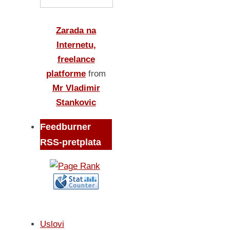
Zarada na
Internetu,
freelance
platforme
from
Mr Vladimir
Stankovic
Feedburner
RSS-pretplata
Uslovi