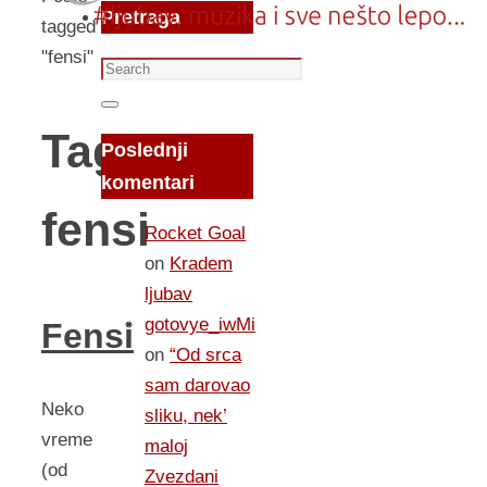
Pretraga
tagged
"fensi"
Search
for:
Search
Tag:
Poslednji
komentari
fensi
Rocket Goal
on
Kradem
ljubav
gotovye_iwMi
Fensi
on
“Od srca
sam darovao
Neko
sliku, nek’
vreme
maloj
(od
Zvezdani