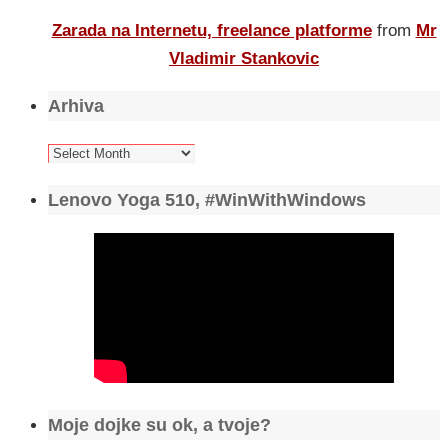
Zarada na Internetu, freelance platforme
from
Mr
Vladimir Stankovic
Arhiva
Arhiva
Lenovo Yoga 510, #WinWithWindows
Moje dojke su ok, a tvoje?