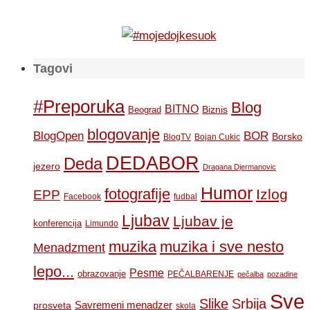
Tagovi
#Preporuka
Blog
BITNO
Biznis
Beograd
blogovanje
BOR
BlogOpen
Borsko
BlogTV
Bojan Cukic
DEDABOR
Deda
jezero
Dragana Djermanovic
Humor
fotografije
Izlog
EPP
Facebook
fudbal
Ljubav
Ljubav je
konferencija
Limundo
muzika
muzika i sve nesto
Menadzment
lepo...
Pesme
obrazovanje
PEČALBARENJE
pečalba
pozadine
Sve
Slike
Srbija
Savremeni menadzer
prosveta
skola