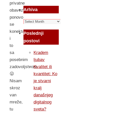
privatne
Arhiva
obaveze,
ponovo
Arhiva
se
konektujem
Poslednji
i
postovi
to
sa
Kradem
posebnim
ljubav
zadovoljstvom.
Kvalitet ili
😛
kvantitet: Ko
Nisam
je stvarni
skroz
kralj
van
današnjeg
mreže,
digitalnog
tu
sveta?