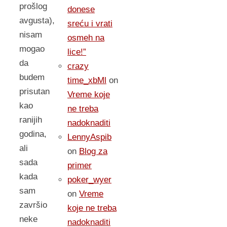
prošlog
donese
avgusta),
sreću i vrati
nisam
osmeh na
mogao
lice!”
da
crazy
budem
time_xbMl
on
prisutan
Vreme koje
kao
ne treba
ranijih
nadoknaditi
godina,
LennyAspib
ali
on
Blog za
sada
primer
kada
poker_wyer
sam
on
Vreme
završio
koje ne treba
neke
nadoknaditi