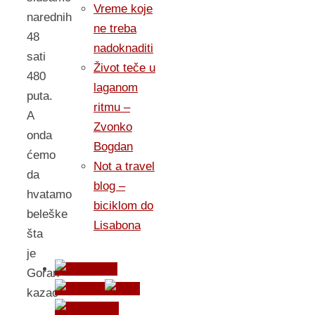
Vreme koje
narednih
ne treba
48
nadoknaditi
sati
Život teče u
480
laganom
puta.
ritmu –
A
Zvonko
onda
Bogdan
ćemo
Not a travel
da
blog –
hvatamo
biciklom do
beleške
Lisabona
šta
je
Goran
kazao
,