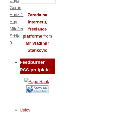
Unija
,
Goran
Hadzić
,
Zarada na
Hag
,
Internetu,
Miločer
,
freelance
Srbija
platforme
from
3
Mr Vladimir
Stankovic
Feedburner
RSS-pretplata
Uslovi