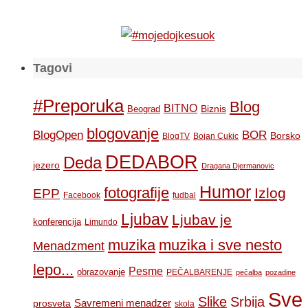
Tagovi
#Preporuka
Blog
BITNO
Biznis
Beograd
blogovanje
BOR
BlogOpen
Borsko
BlogTV
Bojan Cukic
DEDABOR
Deda
jezero
Dragana Djermanovic
Humor
fotografije
Izlog
EPP
Facebook
fudbal
Ljubav
Ljubav je
konferencija
Limundo
muzika
muzika i sve nesto
Menadzment
lepo...
Pesme
obrazovanje
PEČALBARENJE
pečalba
pozadine
Sve
Slike
Srbija
Savremeni menadzer
prosveta
skola