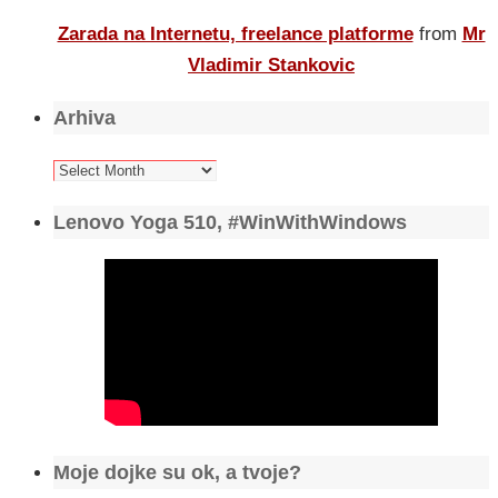
Zarada na Internetu, freelance platforme
from
Mr
Vladimir Stankovic
Arhiva
Arhiva
Lenovo Yoga 510, #WinWithWindows
Moje dojke su ok, a tvoje?