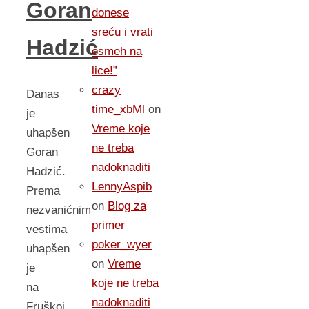
Goran
donese
sreću i vrati
Hadzić
osmeh na
lice!”
crazy
Danas
time_xbMl
on
je
Vreme koje
uhapšen
ne treba
Goran
nadoknaditi
Hadzić.
LennyAspib
Prema
on
Blog za
nezvanićnim
primer
vestima
poker_wyer
uhapšen
on
Vreme
je
koje ne treba
na
nadoknaditi
Fruškoj