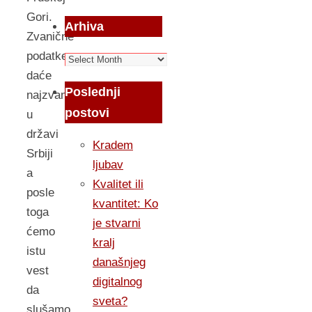
Gori.
Arhiva
Zvanične
podatke
Arhiva
daće
Poslednji
najzvaničniji
postovi
u
državi
Kradem
Srbiji
ljubav
a
Kvalitet ili
posle
kvantitet: Ko
toga
je stvarni
ćemo
kralj
istu
današnjeg
vest
digitalnog
da
sveta?
slušamo