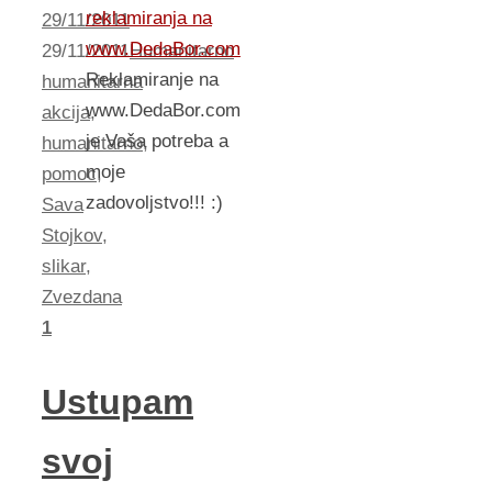
reklamiranja na
29/11/2011
www.DedaBor.com
29/11/2011
Humanitarno
Reklamiranje na
humanitarna
www.DedaBor.com
akcija
,
je Vaša potreba a
humanitarno
,
moje
pomoc
,
zadovoljstvo!!! :)
Sava
Stojkov
,
slikar
,
Zvezdana
1
Ustupam
svoj