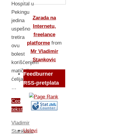
Hospital u
Pekingu
Zarada na
jedina
Internetu,
uspešno
freelance
tretira
platforme
from
ovu
Mr Vladimir
bolest
Stankovic
korišćenjem
matičnih
Feedburner
ćelija.
RSS-pretplata
…
Ceo
tekst
Vladimir
Uslovi
Stankovic