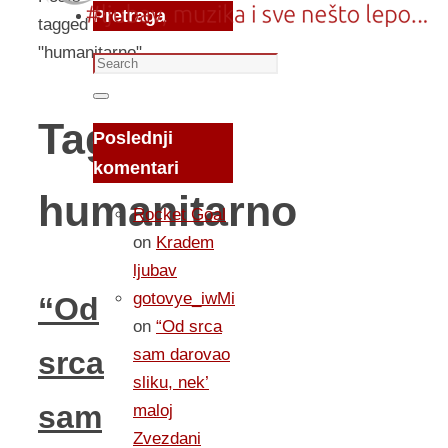
Pretraga
tagged
"humanitarno"
Search
for:
Search
Tag:
Poslednji
komentari
humanitarno
Rocket Goal
on
Kradem
ljubav
gotovye_iwMi
“Od
on
“Od srca
sam darovao
srca
sliku, nek’
sam
maloj
Zvezdani