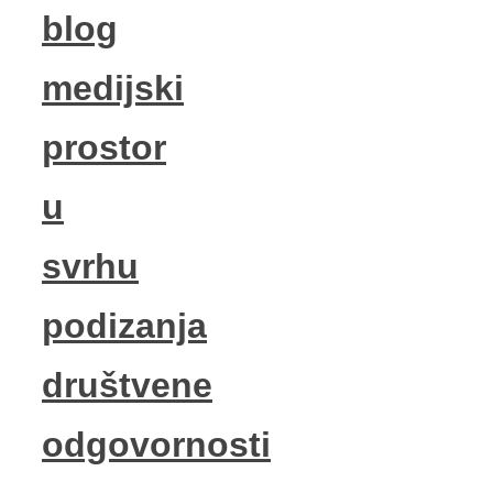
blog
medijski
prostor
u
svrhu
podizanja
društvene
odgovornosti