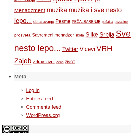
Limundo
muzika
muzika i sve nesto
Menadzment
lepo...
Pesme
obrazovanje
PEČALBARENJE
pečalba
pozadine
Sve
Slike
Srbija
Savremeni menadzer
prosveta
skola
nesto lepo...
VRH
Vicevi
Twitter
Zajeb
Zdrav zivot
ZIVOT
Zena
Meta
Log in
Entries feed
Comments feed
WordPress.org