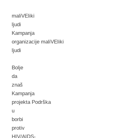
maliVEliki
ljudi
Kampanja
organizacije maliVEliki
ljudi
Bolje
da
znaš
Kampanja
projekta Podrška
u
borbi
protiv
HIV/AIDS-