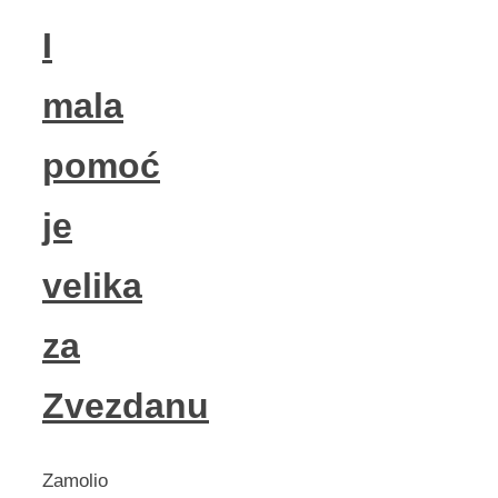
I
mala
pomoć
je
velika
za
Zvezdanu
Zamolio