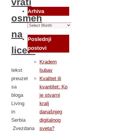
vrati
Arhiva
osmeh
Arhiva
na
Poslednji
lice!”
postovi
Kradem
tekst
ljubav
preuzet
Kvalitet ili
sa
kvantitet: Ko
bloga
je stvarni
Living
kralj
in
današnjeg
Serbia
digitalnog
Zvezdana
sveta?