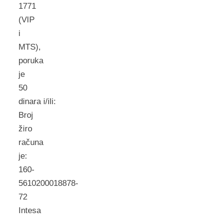
1771
(VIP
i
MTS),
poruka
je
50
dinara i/ili:
Broj
žiro
računa
je:
160-
5610200018878-
72
Intesa