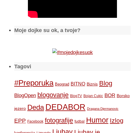
Moje dojke su ok, a tvoje?
Tagovi
#Preporuka
Blog
BITNO
Biznis
Beograd
blogovanje
BOR
BlogOpen
Borsko
BlogTV
Bojan Cukic
DEDABOR
Deda
jezero
Dragana Djermanovic
Humor
fotografije
Izlog
EPP
Facebook
fudbal
Ljubav
Ljubav je
konferencija