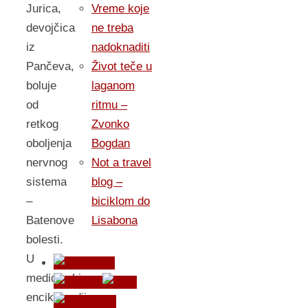
Jurica,
Vreme koje
devojčica
ne treba
iz
nadoknaditi
Pančeva,
Život teče u
boluje
laganom
od
ritmu –
retkog
Zvonko
oboljenja
Bogdan
nervnog
Not a travel
sistema
blog –
–
biciklom do
Batenove
Lisabona
bolesti.
U
medicinskim
enciklopedijama