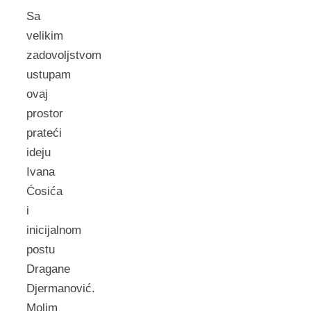
Sa
velikim
zadovoljstvom
ustupam
ovaj
prostor
prateći
ideju
Ivana
Ćosića
i
inicijalnom
postu
Dragane
Djermanović.
Molim