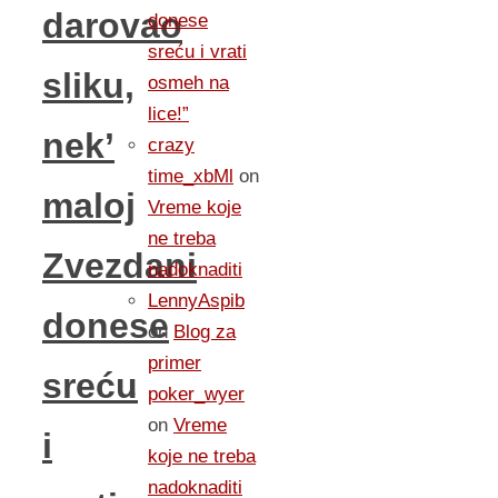
darovao
donese
sreću i vrati
sliku,
osmeh na
lice!”
nek’
crazy
time_xbMl
on
maloj
Vreme koje
ne treba
Zvezdani
nadoknaditi
LennyAspib
donese
on
Blog za
primer
sreću
poker_wyer
on
Vreme
i
koje ne treba
nadoknaditi