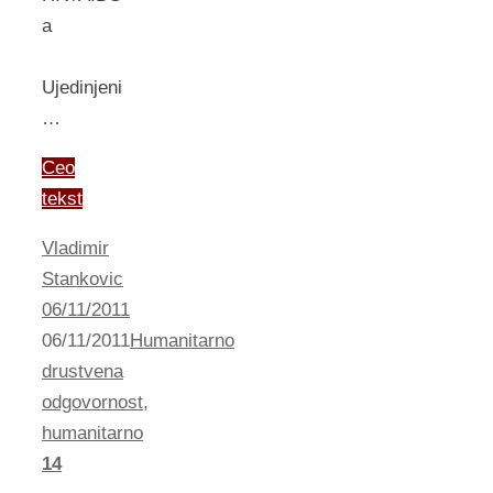
a
Ujedinjeni
…
Ceo
tekst
Vladimir
Stankovic
06/11/2011
06/11/2011
Humanitarno
drustvena
odgovornost
,
humanitarno
14