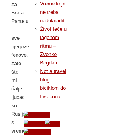
Vreme koje
za
ne treba
Brata
nadoknaditi
Pantelu
Život teče u
i
laganom
sve
ritmu –
njegove
Zvonko
fenove,
Bogdan
zato
Not a travel
što
blog –
mi
biciklom do
šalje
Lisabona
ljubac
ko
Rusija
s
vremena