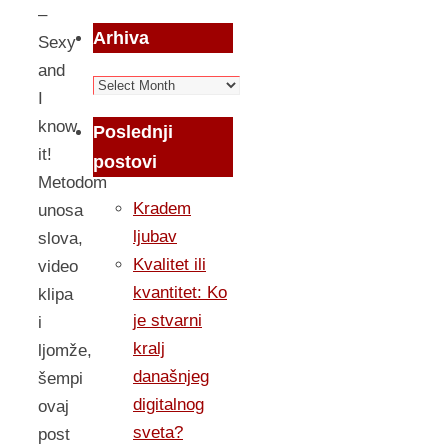
–
Arhiva
Sexy
and
Arhiva
I
know
Poslednji
it!
postovi
Metodom
Kradem
unosa
ljubav
slova,
Kvalitet ili
video
kvantitet: Ko
klipa
je stvarni
i
kralj
ljomže,
današnjeg
šempi
digitalnog
ovaj
sveta?
post