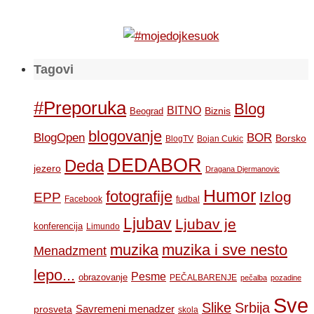
Tagovi
#Preporuka
Blog
BITNO
Biznis
Beograd
blogovanje
BOR
BlogOpen
Borsko
BlogTV
Bojan Cukic
DEDABOR
Deda
jezero
Dragana Djermanovic
Humor
fotografije
Izlog
EPP
Facebook
fudbal
Ljubav
Ljubav je
konferencija
Limundo
muzika
muzika i sve nesto
Menadzment
lepo...
Pesme
obrazovanje
PEČALBARENJE
pečalba
pozadine
Sve
Slike
Srbija
Savremeni menadzer
prosveta
skola