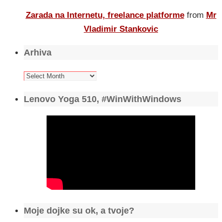
Zarada na Internetu, freelance platforme
from
Mr
Vladimir Stankovic
Arhiva
Arhiva
Lenovo Yoga 510, #WinWithWindows
Moje dojke su ok, a tvoje?