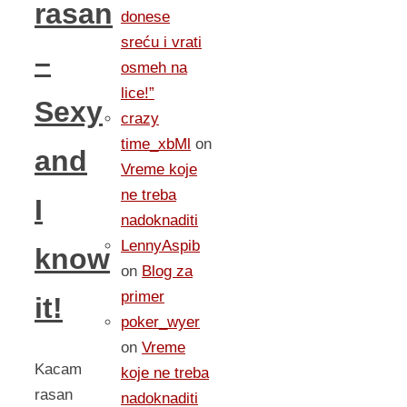
rasan
donese
sreću i vrati
–
osmeh na
lice!”
Sexy
crazy
time_xbMl
on
and
Vreme koje
ne treba
I
nadoknaditi
LennyAspib
know
on
Blog za
primer
it!
poker_wyer
on
Vreme
Kacam
koje ne treba
rasan
nadoknaditi