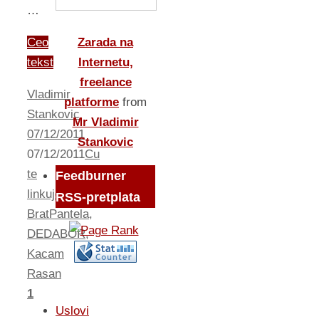
…
Ceo
Zarada na
tekst
Internetu,
freelance
Vladimir
platforme
from
Stankovic
Mr Vladimir
07/12/2011
Stankovic
07/12/2011
Cu
te
Feedburner
linkujem...
RSS-pretplata
BratPantela
,
DEDABOR
,
Kacam
Rasan
1
Uslovi