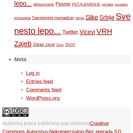
lepo...
Pesme
obrazovanje
PEČALBARENJE
pečalba
pozadine
Sve
Slike
Srbija
Savremeni menadzer
prosveta
skola
nesto lepo...
VRH
Vicevi
Twitter
Zajeb
Zdrav zivot
ZIVOT
Zena
Meta
Log in
Entries feed
Comments feed
WordPress.org
Autorska prava zaštićena pod uslovima
Creative
Commons Autorstvo-Nekomercijalno-Bez prerada 3.0