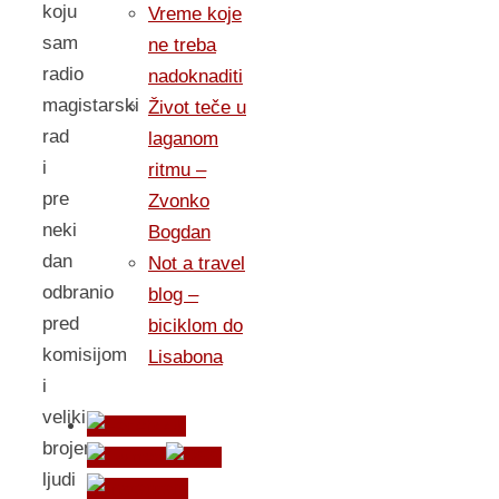
koju
Vreme koje
sam
ne treba
radio
nadoknaditi
magistarski
Život teče u
rad
laganom
i
ritmu –
pre
Zvonko
neki
Bogdan
dan
Not a travel
odbranio
blog –
pred
biciklom do
komisijom
Lisabona
i
velikim
brojem
ljudi