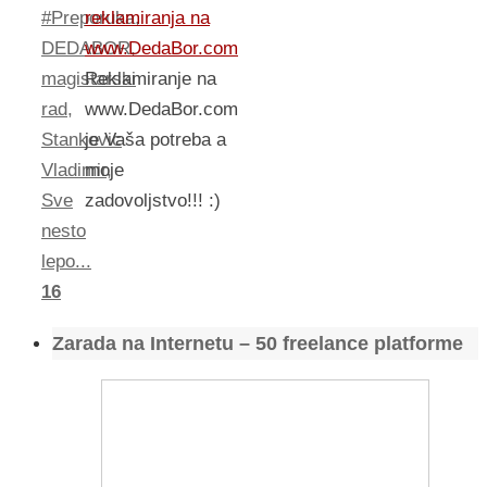
#Preporuka
,
reklamiranja na
DEDABOR
,
www.DedaBor.com
magistarski
Reklamiranje na
rad
,
www.DedaBor.com
Stankovic
je Vaša potreba a
Vladimir
,
moje
Sve
zadovoljstvo!!! :)
nesto
lepo...
16
Zarada na Internetu – 50 freelance platforme