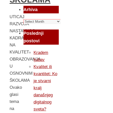
Arhiva
UTICAJ
Arhiva
RAZVOJA
NASTAVNOG
Poslednji
KADRA
postovi
NA
KVALITET
Kradem
OBRAZOVANJA
ljubav
U
Kvalitet ili
OSNOVNIM
kvantitet: Ko
ŠKOLAMA
je stvarni
Ovako
kralj
glasi
današnjeg
tema
digitalnog
na
sveta?