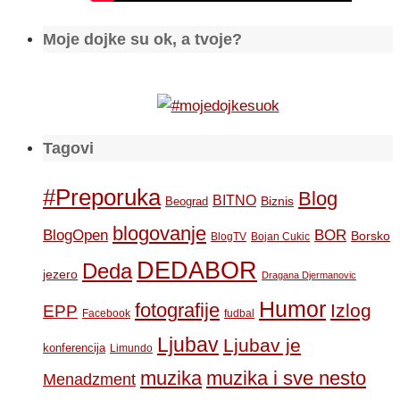
Moje dojke su ok, a tvoje?
Tagovi
#Preporuka
Blog
BITNO
Biznis
Beograd
blogovanje
BOR
BlogOpen
Borsko
BlogTV
Bojan Cukic
DEDABOR
Deda
jezero
Dragana Djermanovic
Humor
fotografije
Izlog
EPP
Facebook
fudbal
Ljubav
Ljubav je
konferencija
Limundo
muzika
muzika i sve nesto
Menadzment