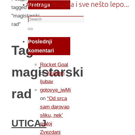
Pretraga
tagged
"magistarski
Search
rad"
for:
Search
Poslednji
Tag:
komentari
Rocket Goal
magistarski
on
Kradem
ljubav
rad
gotovye_iwMi
on
“Od srca
sam darovao
sliku, nek’
UTICAJ
maloj
Zvezdani