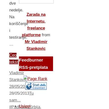
dve
nedelje.
Zarada na
Na
Internetu,
koriščenje
freelance
i
platforme
from
testiranje.
Mr Vladimir
…
Stankovic
Ceo
Feedburner
tekst
RSS-pretplata
Vladimir
Stankovic
28/05/2013
28/05/2013
Tu
sam...
Uslovi
#PadFone2Srbija
,