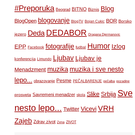
#Preporuka
Blog
BITNO
Biznis
Beograd
blogovanje
BOR
BlogOpen
Borsko
BlogTV
Bojan Cukic
DEDABOR
Deda
jezero
Dragana Djermanovic
Humor
fotografije
Izlog
EPP
Facebook
fudbal
Ljubav
Ljubav je
konferencija
Limundo
muzika
muzika i sve nesto
Menadzment
lepo...
Pesme
obrazovanje
PEČALBARENJE
pečalba
pozadine
Sve
Slike
Srbija
Savremeni menadzer
prosveta
skola
nesto lepo...
VRH
Vicevi
Twitter
Zajeb
Zdrav zivot
ZIVOT
Zena