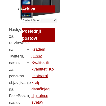
Arhiva
Arhiva
Naslov
Poslednji
za
postovi
retvitovanje
Kradem
na
ljubav
Twitteru,
Kvalitet ili
naslov
kvantitet: Ko
za
je stvarni
ponovno
kralj
objavljivanje
današnjeg
na
digitalnog
FaceBooku,
sveta?
naslov