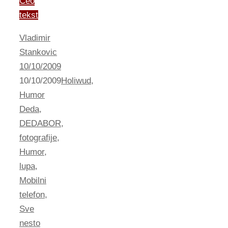
Ceo
tekst
Vladimir
Stankovic
10/10/2009
10/10/2009
Holiwud
,
Humor
Deda
,
DEDABOR
,
fotografije
,
Humor
,
lupa
,
Mobilni
telefon
,
Sve
nesto