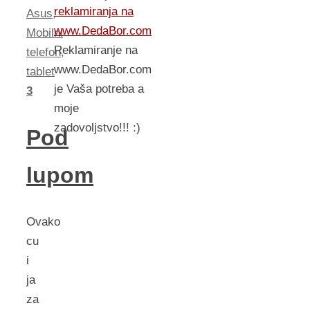
reklamiranja na
Asus
,
www.DedaBor.com
Mobilni
Reklamiranje na
telefon
,
www.DedaBor.com
tablet
je Vaša potreba a
3
moje
zadovoljstvo!!! :)
Pod
lupom
Ovako
cu
i
ja
za