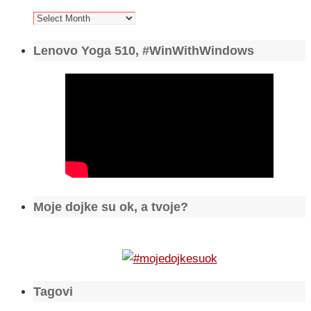
Arhiva
Lenovo Yoga 510, #WinWithWindows
Moje dojke su ok, a tvoje?
Tagovi