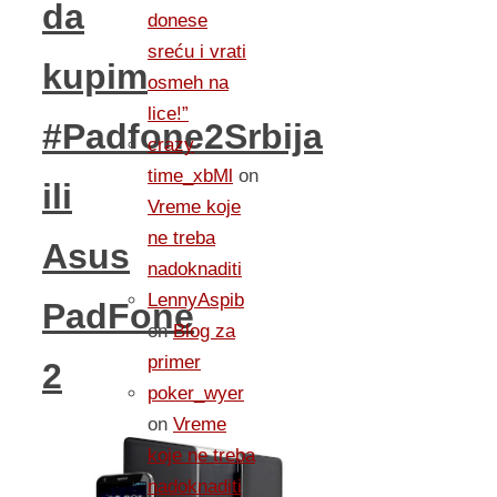
da
donese
sreću i vrati
kupim
osmeh na
lice!”
#Padfone2Srbija
crazy
time_xbMl
on
ili
Vreme koje
ne treba
Asus
nadoknaditi
LennyAspib
PadFone
on
Blog za
primer
2
poker_wyer
on
Vreme
koje ne treba
nadoknaditi