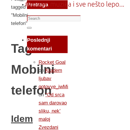
Pretraga
tagged
"Mobilni
Search
telefon"
for:
Search
Poslednji
Tag:
komentari
Rocket Goal
Mobilni
on
Kradem
ljubav
telefon
gotovye_iwMi
on
“Od srca
sam darovao
sliku, nek’
Idem
maloj
Zvezdani