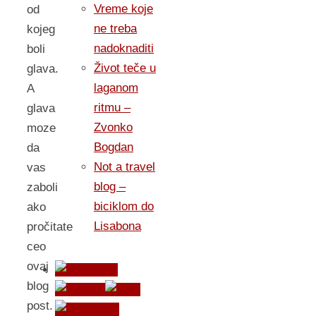
Vreme koje
od
ne treba
kojeg
nadoknaditi
boli
Život teče u
glava.
laganom
A
ritmu –
glava
Zvonko
moze
Bogdan
da
Not a travel
vas
blog –
zaboli
biciklom do
ako
Lisabona
pročitate
ceo
ovaj
blog
post.