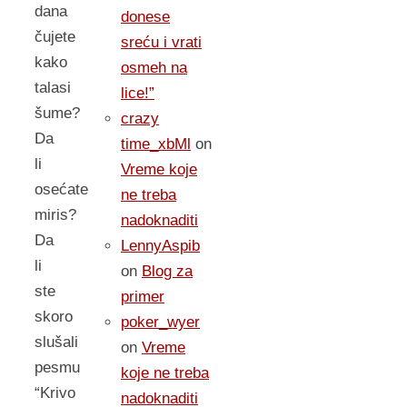
dana
donese
čujete
sreću i vrati
kako
osmeh na
talasi
lice!”
šume?
crazy
Da
time_xbMl
on
li
Vreme koje
osećate
ne treba
miris?
nadoknaditi
Da
LennyAspib
li
on
Blog za
ste
primer
skoro
poker_wyer
slušali
on
Vreme
pesmu
koje ne treba
“Krivo
nadoknaditi