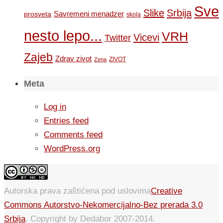
Sve
Slike
Srbija
Savremeni menadzer
prosveta
skola
nesto lepo...
VRH
Vicevi
Twitter
Zajeb
Zdrav zivot
ZIVOT
Zena
Meta
Log in
Entries feed
Comments feed
WordPress.org
Autorska prava zaštićena pod uslovima
Creative
Commons Autorstvo-Nekomercijalno-Bez prerada 3.0
Srbija
. Copyright by Dedabor 2007-2014.