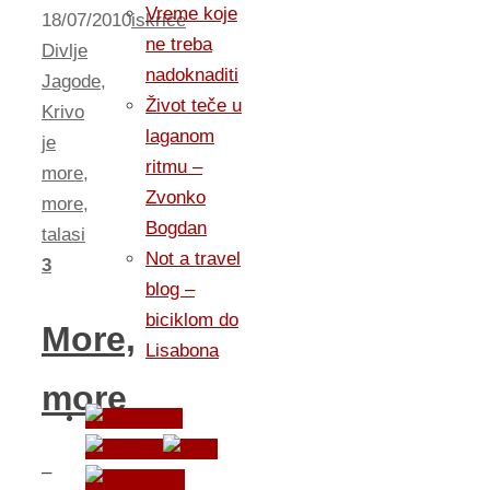
Vreme koje
18/07/2010
iskrice
ne treba
Divlje
nadoknaditi
Jagode
,
Život teče u
Krivo
laganom
je
ritmu –
more
,
Zvonko
more
,
Bogdan
talasi
Not a travel
3
blog –
biciklom do
More,
Lisabona
more
–