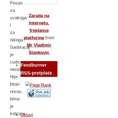
Posao
za
Zarada na
svakoga
Internetu,
i
freelance
za
platforme
from
nikoga
Mr Vladimir
Saobracaj
Stankovic
je
cudo
Feedburner
nevidjeno
RSS-pretplata
Nije
bitan
novac,
bitna
je
kolicina
Uslovi