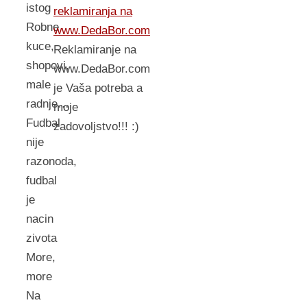
istog
reklamiranja na
Robne
www.DedaBor.com
kuce,
Reklamiranje na
shopovi,
www.DedaBor.com
male
je Vaša potreba a
radnje…
moje
Fudbal
zadovoljstvo!!! :)
nije
razonoda,
fudbal
je
nacin
zivota
More,
more
Na