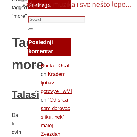
Pretraga
tagged
"more"
Search
for:
Search
Tag:
Poslednji
komentari
more
Rocket Goal
on
Kradem
ljubav
gotovye_iwMi
Talasi
on
“Od srca
sam darovao
Da
sliku, nek’
li
maloj
ovih
Zvezdani