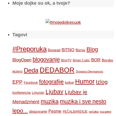
Moje dojke su ok, a tvoje?
Tagovi
#Preporuka
Blog
BITNO
Biznis
Beograd
blogovanje
BOR
BlogOpen
Borsko
BlogTV
Bojan Cukic
DEDABOR
Deda
jezero
Dragana Djermanovic
Humor
fotografije
Izlog
EPP
Facebook
fudbal
Ljubav
Ljubav je
konferencija
Limundo
muzika
muzika i sve nesto
Menadzment
lepo...
Pesme
obrazovanje
PEČALBARENJE
pečalba
pozadine