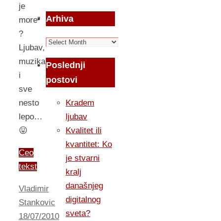
je
Arhiva
more”
?
Arhiva
Ljubav,
muzika
Poslednji
i
postovi
sve
nesto
Kradem
lepo…
ljubav
😛
Kvalitet ili
kvantitet: Ko
Ceo
je stvarni
tekst
kralj
današnjeg
Vladimir
digitalnog
Stankovic
sveta?
18/07/2010