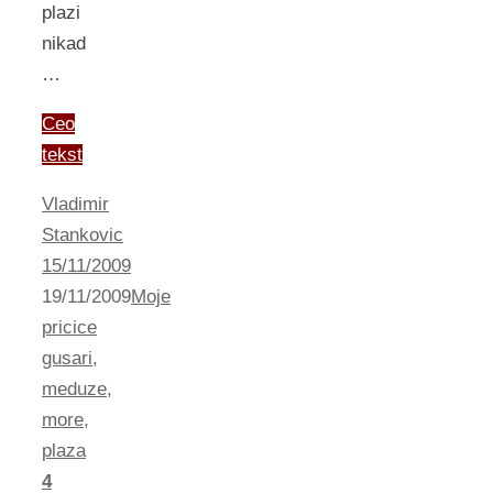
plazi
nikad
…
Ceo
tekst
Vladimir
Stankovic
15/11/2009
19/11/2009
Moje
pricice
gusari
,
meduze
,
more
,
plaza
4