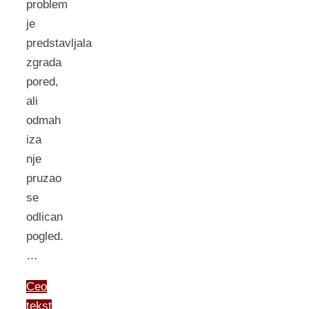
problem
je
predstavljala
zgrada
pored,
ali
odmah
iza
nje
pruzao
se
odlican
pogled.
…
Ceo
tekst