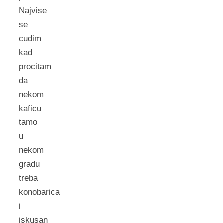
Najvise
se
cudim
kad
procitam
da
nekom
kaficu
tamo
u
nekom
gradu
treba
konobarica
i
iskusan