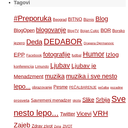
Tagovi
#Preporuka
Blog
BITNO
Biznis
Beograd
blogovanje
BOR
BlogOpen
Borsko
BlogTV
Bojan Cukic
DEDABOR
Deda
jezero
Dragana Djermanovic
Humor
fotografije
Izlog
EPP
Facebook
fudbal
Ljubav
Ljubav je
konferencija
Limundo
muzika
muzika i sve nesto
Menadzment
lepo...
Pesme
obrazovanje
PEČALBARENJE
pečalba
pozadine
Sve
Slike
Srbija
Savremeni menadzer
prosveta
skola
nesto lepo...
VRH
Vicevi
Twitter
Zajeb
Zdrav zivot
ZIVOT
Zena