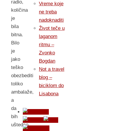
radio,
Vreme koje
količina
ne treba
je
nadoknaditi
bila
Život teče u
bitna.
laganom
Bilo
ritmu –
je
Zvonko
jako
Bogdan
teško
Not a travel
obezbediti
blog –
toliko
biciklom do
ambalaže,
Lisabona
a
da
bih
uštedeo