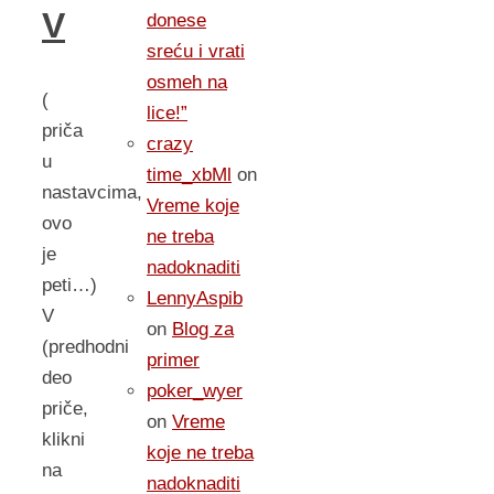
V
donese
sreću i vrati
osmeh na
(
lice!”
priča
crazy
u
time_xbMl
on
nastavcima,
Vreme koje
ovo
ne treba
je
nadoknaditi
peti…)
LennyAspib
V
on
Blog za
(predhodni
primer
deo
poker_wyer
priče,
on
Vreme
klikni
koje ne treba
na
nadoknaditi