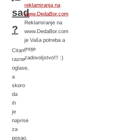
reklamiranja na
sad
www.DedaBor.com
Reklamiranje na
?
www.DedaBor.com
je Vaša potreba a
moje
Citam
zadovoljstvo!!! :)
razne
oglase,
a
skoro
da
ih
je
najvise
za
posao.