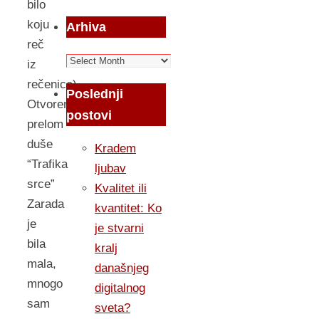
bilo
koju
Arhiva
reč
Arhiva
iz
rečenice)
Poslednji
Otvoreni
postovi
prelom
duše
Kradem
“Trafika
ljubav
srce”
Kvalitet ili
Zarada
kvantitet: Ko
je
je stvarni
bila
kralj
mala,
današnjeg
mnogo
digitalnog
sam
sveta?