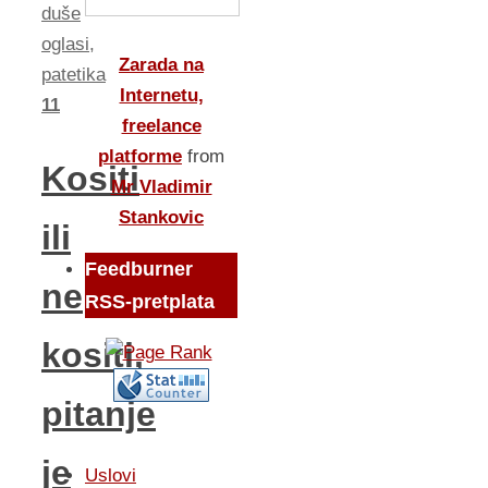
duše
oglasi
,
Zarada na
patetika
Internetu,
11
freelance
platforme
from
Kositi
Mr Vladimir
Stankovic
ili
Feedburner
ne
RSS-pretplata
kositi,
pitanje
je
Uslovi