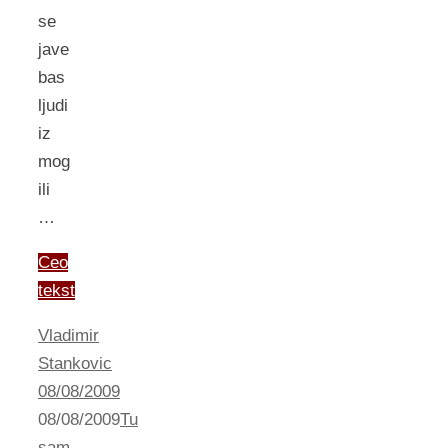
se
jave
bas
ljudi
iz
mog
ili
…
Ceo
tekst
Vladimir
Stankovic
08/08/2009
08/08/2009
Tu
sam...