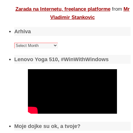
Zarada na Internetu, freelance platforme
from
Mr
Vladimir Stankovic
Arhiva
Arhiva
Lenovo Yoga 510, #WinWithWindows
Moje dojke su ok, a tvoje?