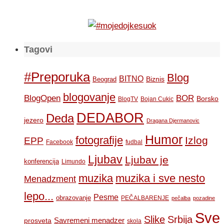
Tagovi
#Preporuka
Blog
BITNO
Biznis
Beograd
blogovanje
BOR
BlogOpen
Borsko
BlogTV
Bojan Cukic
DEDABOR
Deda
jezero
Dragana Djermanovic
Humor
fotografije
Izlog
EPP
Facebook
fudbal
Ljubav
Ljubav je
konferencija
Limundo
muzika
muzika i sve nesto
Menadzment
lepo...
Pesme
obrazovanje
PEČALBARENJE
pečalba
pozadine
Sve
Slike
Srbija
Savremeni menadzer
prosveta
skola