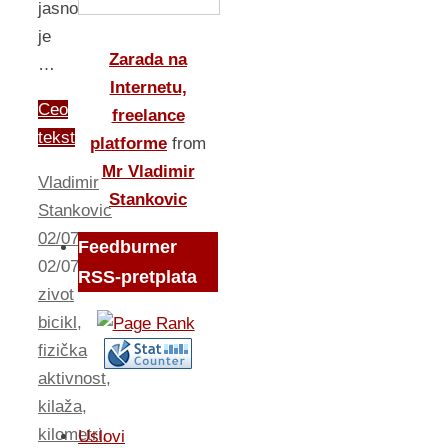
jasno
je
Zarada na
…
Internetu,
Ceo
freelance
tekst
platforme
from
Mr Vladimir
Vladimir
Stankovic
Stankovic
02/07/2012
Feedburner
02/07/2012
Zdrav
RSS-pretplata
zivot
bicikl
,
fizička
aktivnost
,
kilaža
,
kilometri
,
Uslovi