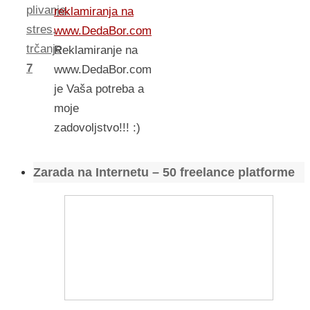
plivanje
,
reklamiranja na
stres
,
www.DedaBor.com
trčanje
Reklamiranje na
7
www.DedaBor.com
je Vaša potreba a
moje
zadovoljstvo!!! :)
Zarada na Internetu – 50 freelance platforme