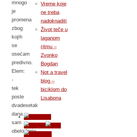
mnogo
Vreme koje
je
ne treba
promena
nadoknaditi
zbog
Život teče u
kojih
laganom
se
ritmu –
osećam
Zvonko
predivno.
Bogdan
Elem:
Not a travel
-
blog –
tek
biciklom do
posle
Lisabona
dvadesetak
dana
sam
obelodanio