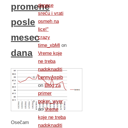
promene
donese
sreću i vrati
posle
osmeh na
lice!”
mesec
crazy
time_xbMl
on
dana
Vreme koje
ne treba
nadoknaditi
LennyAspib
on
Blog za
primer
poker_wyer
on
Vreme
koje ne treba
Osečam
nadoknaditi