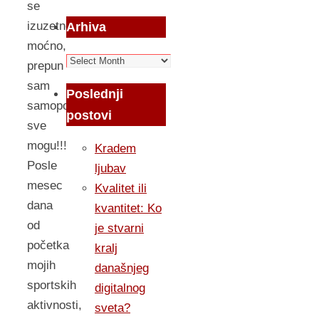
se
izuzetno
Arhiva
moćno,
Arhiva
prepun
sam
Poslednji
samopouzdanja,
postovi
sve
mogu!!!
Kradem
Posle
ljubav
mesec
Kvalitet ili
dana
kvantitet: Ko
od
je stvarni
početka
kralj
mojih
današnjeg
sportskih
digitalnog
aktivnosti,
sveta?