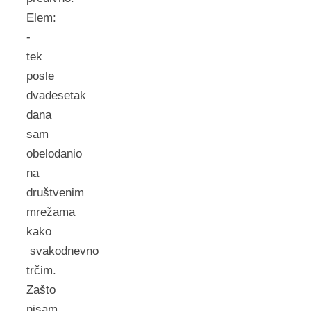
Elem:
-
tek
posle
dvadesetak
dana
sam
obelodanio
na
društvenim
mrežama
kako
svakodnevno
trčim.
Zašto
nisam