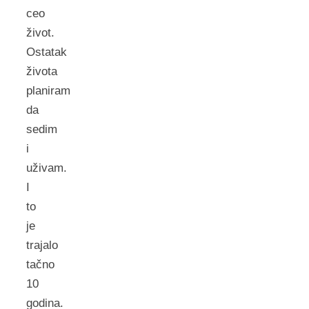
ceo
život.
Ostatak
života
planiram
da
sedim
i
uživam.
I
to
je
trajalo
tačno
10
godina.