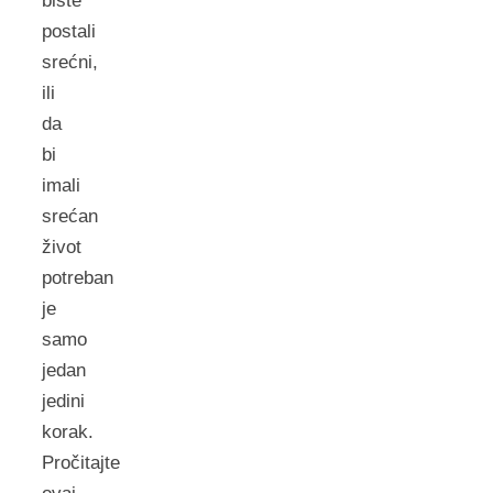
biste
postali
srećni,
ili
da
bi
imali
srećan
život
potreban
je
samo
jedan
jedini
korak.
Pročitajte