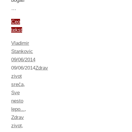
bogati
…
Ceo
tekst
Vladimir
Stankovic
09/06/2014
09/06/2014
Zdrav
zivot
sreća
,
Sve
nesto
lepo...
,
Zdrav
zivot
,