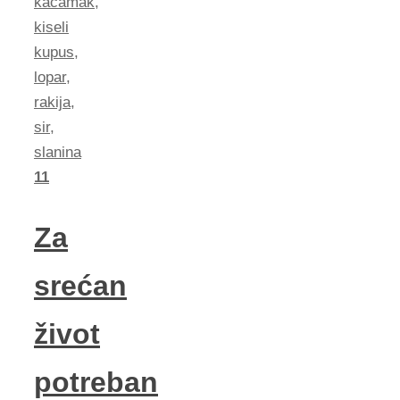
kačamak
,
kiseli
kupus
,
lopar
,
rakija
,
sir
,
slanina
11
Za
srećan
život
potreban