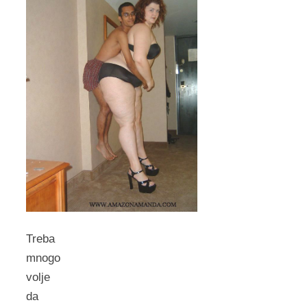
Treba
mnogo
volje
da