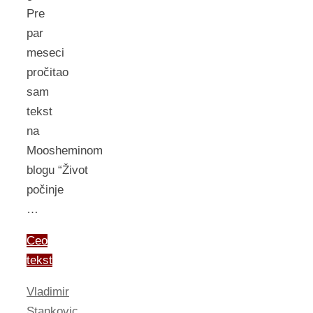
Pre
par
meseci
pročitao
sam
tekst
na
Moosheminom
blogu “Život
počinje
…
Ceo
tekst
Vladimir
Stankovic