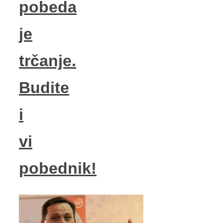
pobeda
je
trčanje.
Budite
i
vi
pobednik!