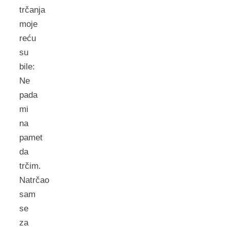
trčanja
moje
reću
su
bile:
Ne
pada
mi
na
pamet
da
trčim.
Natrčao
sam
se
za