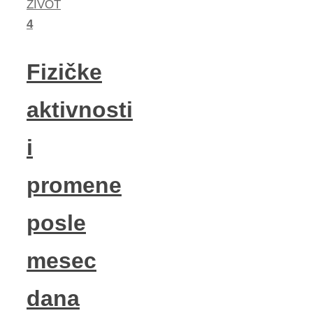
ZIVOT
4
Fizičke
aktivnosti
i
promene
posle
mesec
dana