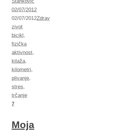
Stankovic
02/07/2012
02/07/2012
Zdrav
zivot
bicikl
,
fizička
aktivnost
,
kilaža
,
kilometri
,
plivanje
,
stres
,
trčanje
7
Moja