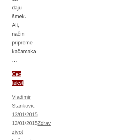
daju
šmek.
Ali,
način
pripreme
kačamaka
…
Ceo
tekst
Vladimir
Stankovic
13/01/2015
13/01/2015
Zdrav
zivot