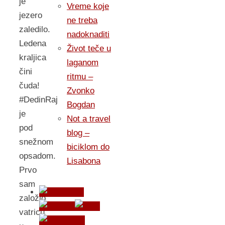
je
Vreme koje
jezero
ne treba
zaledilo.
nadoknaditi
Ledena
Život teče u
kraljica
laganom
čini
ritmu –
čuda!
Zvonko
#DedinRaj
Bogdan
je
Not a travel
pod
blog –
snežnom
biciklom do
opsadom.
Lisabona
Prvo
sam
založio
vatricu