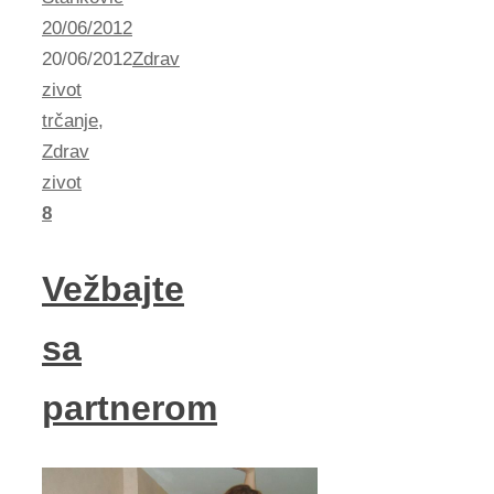
20/06/2012
20/06/2012
Zdrav
zivot
trčanje
,
Zdrav
zivot
8
Vežbajte
sa
partnerom