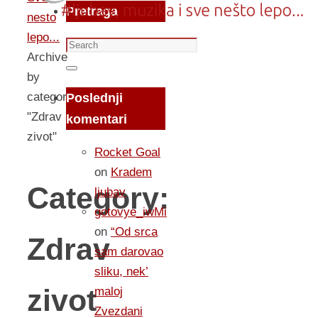
Pretraga
nesto
lepo...
Search
Archive
for:
Search
by
category
Poslednji
"Zdrav
komentari
zivot"
Rocket Goal
on
Kradem
Category:
ljubav
gotovye_iwMi
on
“Od srca
Zdrav
sam darovao
sliku, nek’
zivot
maloj
Zvezdani