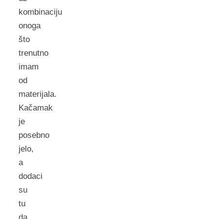
kombinaciju
onoga
što
trenutno
imam
od
materijala.
Kačamak
je
posebno
jelo,
a
dodaci
su
tu
da