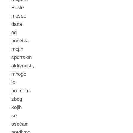
Posle
mesec
dana
od
početka
mojih
sportskih
aktivnosti,
mnogo
je
promena
zbog
kojih
se
osećam
predivno.