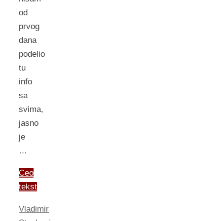
od
prvog
dana
podelio
tu
info
sa
svima,
jasno
je
…
Ceo
tekst
Vladimir