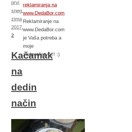
prvi
reklamiranja na
sneg
,
www.DedaBor.com
zima
Reklamiranje na
2017.
www.DedaBor.com
2
je Vaša potreba a
moje
Kačamak
zadovoljstvo!!! :)
na
dedin
način