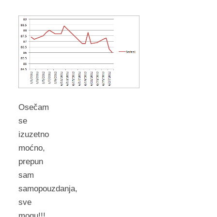
Osečam
se
izuzetno
moćno,
prepun
sam
samopouzdanja,
sve
mogu!!!