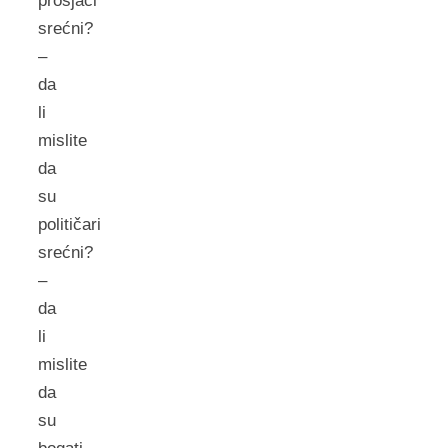
prosjaci
srećni?
–
da
li
mislite
da
su
političari
srećni?
–
da
li
mislite
da
su