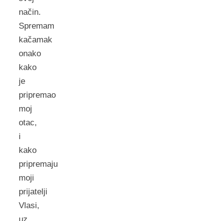
način.
Spremam
kačamak
onako
kako
je
pripremao
moj
otac,
i
kako
pripremaju
moji
prijatelji
Vlasi,
uz