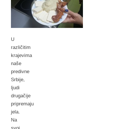
U
različitim
krajevima
naše
predivne
Srbije,
ljudi
drugačije
pripremaju
jela.
Na
svoj