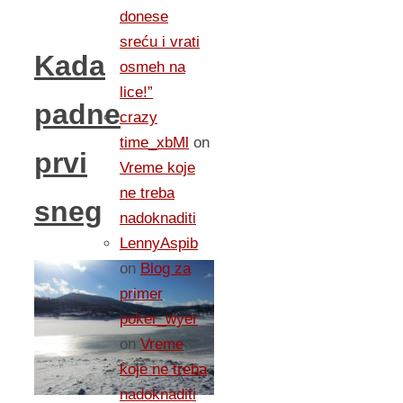
donese
sreću i vrati
Kada
osmeh na
lice!”
padne
crazy
time_xbMl
on
prvi
Vreme koje
ne treba
sneg
nadoknaditi
LennyAspib
on
Blog za
primer
poker_wyer
on
Vreme
koje ne treba
nadoknaditi