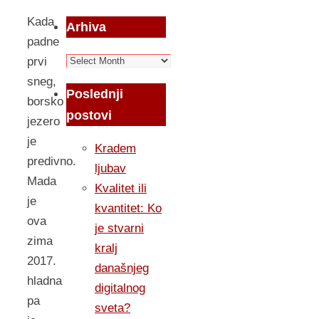
Kada
Arhiva
padne
Arhiva
prvi
sneg,
Poslednji
borsko
postovi
jezero
je
Kradem
predivno.
ljubav
Mada
Kvalitet ili
je
kvantitet: Ko
ova
je stvarni
zima
kralj
2017.
današnjeg
hladna
digitalnog
pa
sveta?