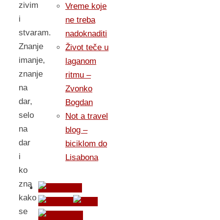
zivim
Vreme koje
i
ne treba
stvaram.
nadoknaditi
Znanje
Život teče u
imanje,
laganom
znanje
ritmu –
na
Zvonko
dar,
Bogdan
selo
Not a travel
na
blog –
dar
biciklom do
i
Lisabona
ko
zna
kako
se