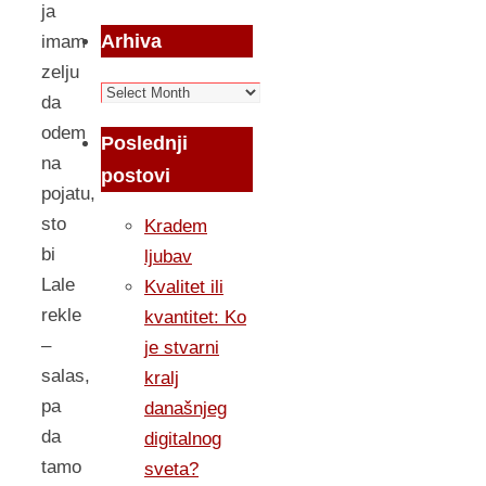
ja
Arhiva
imam
zelju
Arhiva
da
odem
Poslednji
na
postovi
pojatu,
sto
Kradem
bi
ljubav
Lale
Kvalitet ili
rekle
kvantitet: Ko
–
je stvarni
salas,
kralj
pa
današnjeg
da
digitalnog
tamo
sveta?