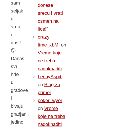
sam
donese
seljak
sreću i vrati
u
osmeh na
srcu
lice!”
i
crazy
dusi!
time_xbMl
on
😛
Vreme koje
Danas
ne treba
svi
nadoknaditi
hrle
LennyAspib
u
on
Blog za
gradove
primer
i
poker_wyer
bivaju
on
Vreme
gradjani,
koje ne treba
jedino
nadoknaditi