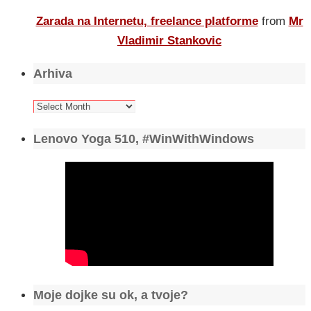
Zarada na Internetu, freelance platforme
from
Mr
Vladimir Stankovic
Arhiva
Arhiva
Lenovo Yoga 510, #WinWithWindows
Moje dojke su ok, a tvoje?