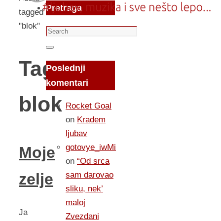
Pretraga
tagged
"blok"
Search
for:
Search
Tag:
Poslednji
komentari
blok
Rocket Goal
on
Kradem
ljubav
gotovye_iwMi
Moje
on
“Od srca
sam darovao
zelje
sliku, nek’
maloj
Ja
Zvezdani