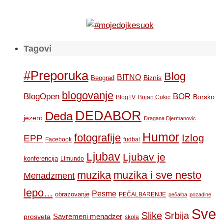
Tagovi
#Preporuka
Blog
BITNO
Biznis
Beograd
blogovanje
BOR
BlogOpen
Borsko
BlogTV
Bojan Cukic
DEDABOR
Deda
jezero
Dragana Djermanovic
Humor
fotografije
Izlog
EPP
Facebook
fudbal
Ljubav
Ljubav je
konferencija
Limundo
muzika
muzika i sve nesto
Menadzment
lepo...
Pesme
obrazovanje
PEČALBARENJE
pečalba
pozadine
Sve
Slike
Srbija
Savremeni menadzer
prosveta
skola