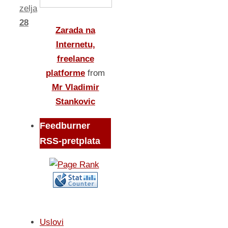
zelja
28
Zarada na
Internetu,
freelance
platforme
from
Mr Vladimir
Stankovic
Feedburner
RSS-pretplata
Uslovi