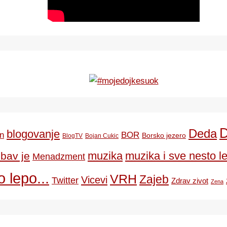
Deda
blogovanje
BOR
n
Borsko jezero
BlogTV
Bojan Cukic
ubav je
muzika
muzika i sve nesto le
Menadzment
 lepo...
VRH
Zajeb
Vicevi
Twitter
Zdrav zivot
Zena