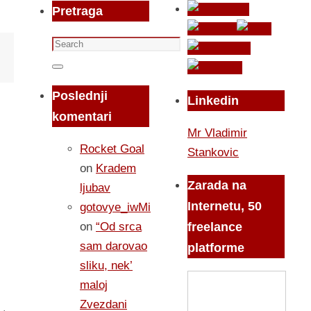
Pretraga
Search
for:
Search
Poslednji
Linkedin
komentari
Mr Vladimir
Rocket Goal
Stankovic
on
Kradem
Zarada na
ljubav
Internetu, 50
gotovye_iwMi
on
“Od srca
freelance
sam darovao
platforme
sliku, nek’
maloj
Zvezdani