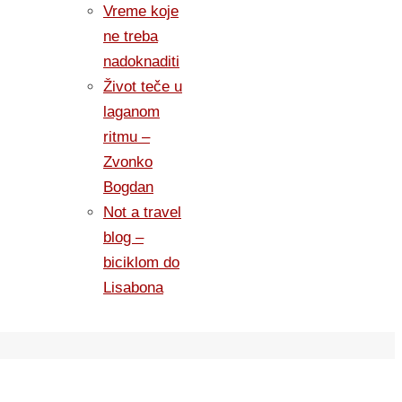
Vreme koje
ne treba
nadoknaditi
Život teče u
laganom
ritmu –
Zvonko
Bogdan
Not a travel
blog –
biciklom do
Lisabona