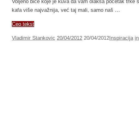
Voljeno biće koje je kuva da vam olakša početak trke 
kafa više najvažnija, već taj mali, samo naš …
Ceo tekst
Vladimir Stankovic
20/04/2012
20/04/2012
Inspiracija
in