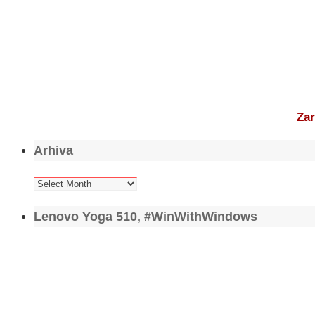
Zar
Arhiva
Arhiva
Lenovo Yoga 510, #WinWithWindows