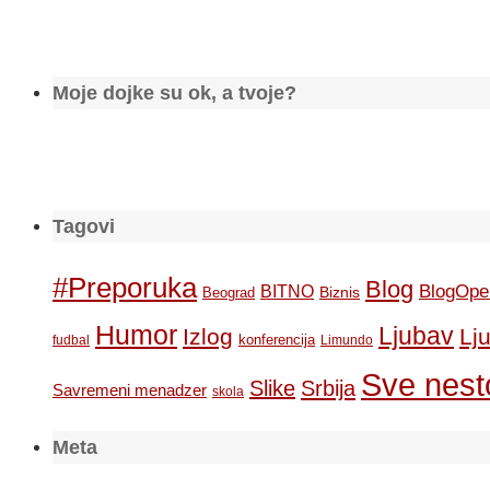
Moje dojke su ok, a tvoje?
Tagovi
#Preporuka
Blog
BlogOpe
BITNO
Biznis
Beograd
Humor
Ljubav
Izlog
Lj
konferencija
fudbal
Limundo
Sve nesto
Slike
Srbija
Savremeni menadzer
skola
Meta