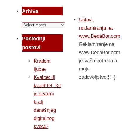
Arhiva
Uslovi
Arhiva
reklamiranja na
www.DedaBor.com
Poslednji
Reklamiranje na
postovi
www.DedaBor.com
je Vaša potreba a
Kradem
moje
ljubav
zadovoljstvo!!! :)
Kvalitet ili
kvantitet: Ko
je stvarni
kralj
današnjeg
digitalnog
sveta?