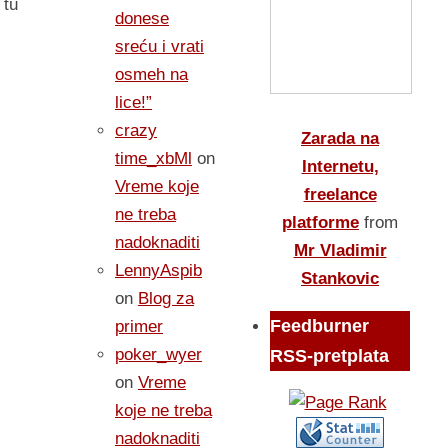
 tu
donese
sreću i vrati
osmeh na
lice!”
crazy
Zarada na
time_xbMl
on
Internetu,
Vreme koje
freelance
ne treba
platforme
from
nadoknaditi
Mr Vladimir
LennyAspib
Stankovic
on
Blog za
Feedburner
primer
poker_wyer
RSS-pretplata
on
Vreme
koje ne treba
nadoknaditi