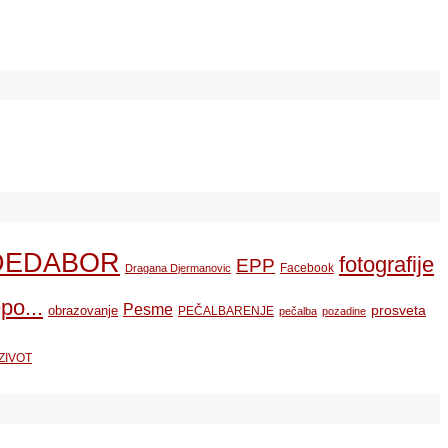
DEDABOR
fotografije
EPP
Facebook
Dragana Djermanovic
po...
Pesme
prosveta
obrazovanje
PEČALBARENJE
pečalba
pozadine
ZIVOT