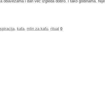
sa obavezama i dan već izgleda dobro. I tako godinama. Nije
spiracija
,
kafa
,
mlin za kafu
,
ritual
0