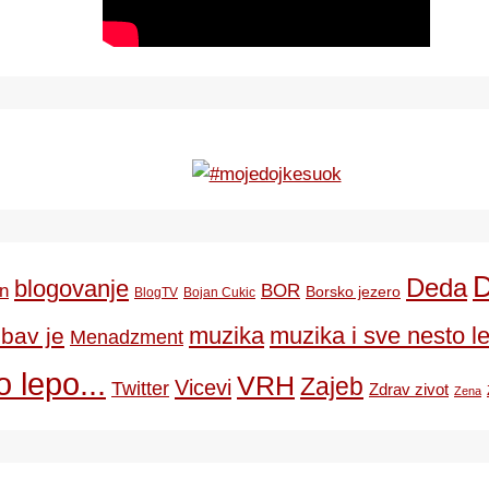
Deda
blogovanje
BOR
n
Borsko jezero
BlogTV
Bojan Cukic
ubav je
muzika
muzika i sve nesto le
Menadzment
 lepo...
VRH
Zajeb
Vicevi
Twitter
Zdrav zivot
Zena