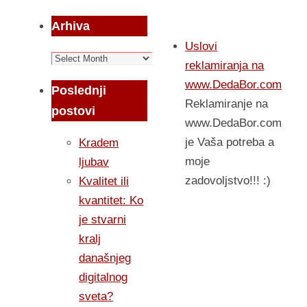
Arhiva
Uslovi
Arhiva
reklamiranja na
www.DedaBor.com
Poslednji
Reklamiranje na
postovi
www.DedaBor.com
je Vaša potreba a
Kradem
moje
ljubav
zadovoljstvo!!! :)
Kvalitet ili
kvantitet: Ko
je stvarni
kralj
današnjeg
digitalnog
sveta?