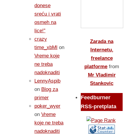
donese
sreću i vrati
osmeh na
lice!”
crazy
Zarada na
time_xbMl
on
Internetu,
Vreme koje
freelance
ne treba
platforme
from
nadoknaditi
Mr Vladimir
LennyAspib
Stankovic
on
Blog za
Feedburner
primer
poker_wyer
RSS-pretplata
on
Vreme
koje ne treba
nadoknaditi