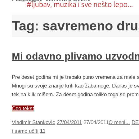
Tag:
savremeno dru
Mi odavno plivamo uzvod
Pre deset godina mi je trebalo puno vremena za male st
Mnogi su svoje znanje krili kao žaba noge. Danas je s
tek na klik mišem. Za deset godina toliko toga se pro
Ceo tekst
Vladimir Stankovic
27/04/2011
27/04/2011
O meni...
DE
i samo učiti
11