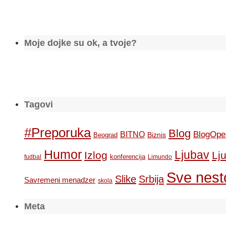
Moje dojke su ok, a tvoje?
Tagovi
#Preporuka
Blog
BlogOpe
BITNO
Biznis
Beograd
Humor
Ljubav
Izlog
Lj
konferencija
fudbal
Limundo
Sve nesto
Slike
Srbija
Savremeni menadzer
skola
Meta