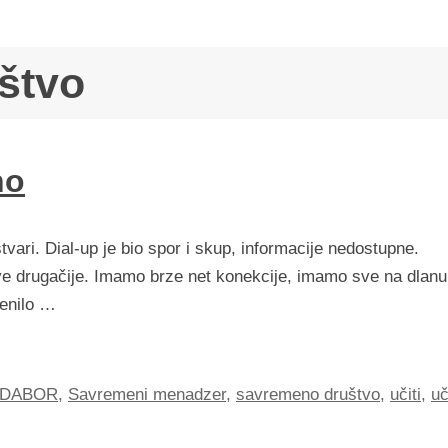
štvo
no
vari. Dial-up je bio spor i skup, informacije nedostupne.
ve drugačije. Imamo brze net konekcije, imamo sve na dlanu
menilo …
DABOR
,
Savremeni menadzer
,
savremeno društvo
,
učiti
,
uč