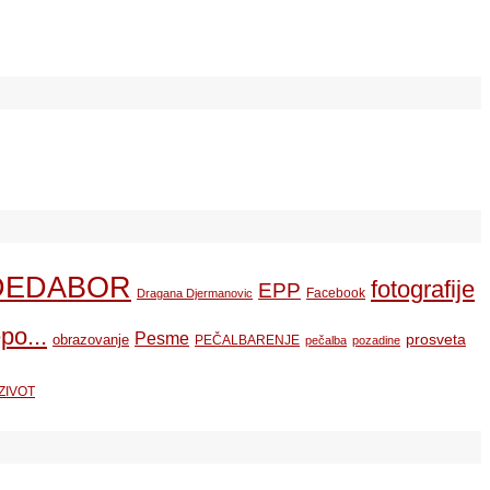
DEDABOR
fotografije
EPP
Facebook
Dragana Djermanovic
po...
Pesme
prosveta
obrazovanje
PEČALBARENJE
pečalba
pozadine
ZIVOT