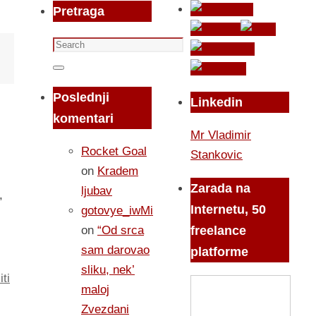
Pretraga
Search
for:
Search
Poslednji
Linkedin
komentari
Mr Vladimir
Rocket Goal
Stankovic
on
Kradem
Zarada na
ljubav
,
Internetu, 50
gotovye_iwMi
on
“Od srca
freelance
sam darovao
platforme
sliku, nek’
iti
maloj
Zvezdani