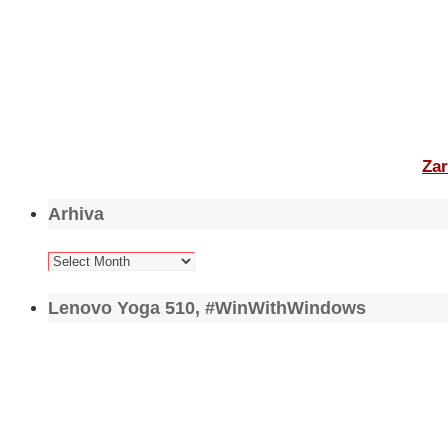
Zar
Arhiva
Arhiva
Lenovo Yoga 510, #WinWithWindows