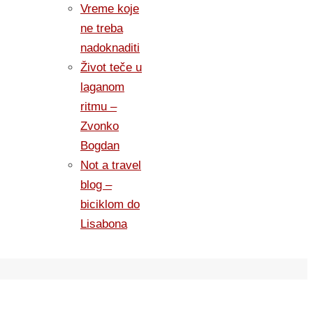
Vreme koje
ne treba
nadoknaditi
Život teče u
laganom
ritmu –
Zvonko
Bogdan
Not a travel
blog –
biciklom do
Lisabona