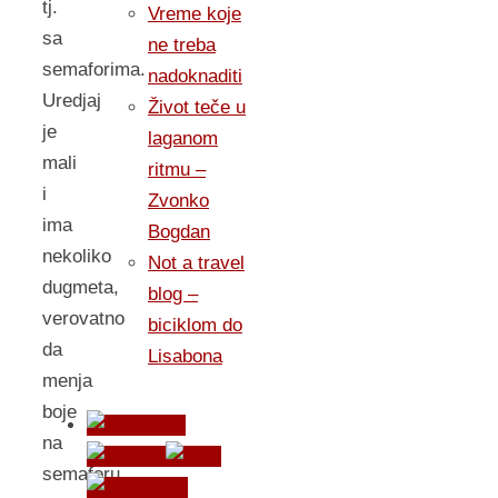
tj.
Vreme koje
sa
ne treba
semaforima.
nadoknaditi
Uredjaj
Život teče u
je
laganom
mali
ritmu –
i
Zvonko
ima
Bogdan
nekoliko
Not a travel
dugmeta,
blog –
verovatno
biciklom do
da
Lisabona
menja
boje
na
semaforu