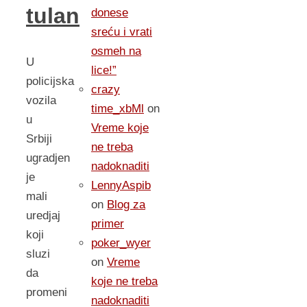
tulan
donese
sreću i vrati
osmeh na
U
lice!”
policijska
crazy
vozila
time_xbMl
on
u
Vreme koje
Srbiji
ne treba
ugradjen
nadoknaditi
je
LennyAspib
mali
on
Blog za
uredjaj
primer
koji
poker_wyer
sluzi
on
Vreme
da
koje ne treba
promeni
nadoknaditi