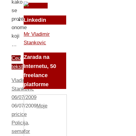
kako
se
prohte
Linkedin
onome
Mr Vladimir
koji
Stankovic
…
Zarada na
Ceo
Internetu, 50
tekst
freelance
Vladimir
platforme
Stankovic
06/07/2009
06/07/2009
Moje
pricice
Policija
,
semafor