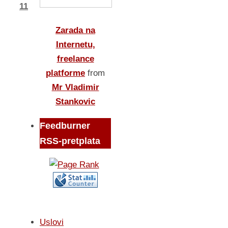
11
Zarada na
Internetu,
freelance
platforme
from
Mr Vladimir
Stankovic
Feedburner
RSS-pretplata
Uslovi