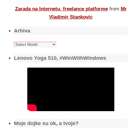
Zarada na Internetu, freelance platforme
from
Mr
Vladimir Stankovic
Arhiva
Arhiva
Lenovo Yoga 510, #WinWithWindows
Moje dojke su ok, a tvoje?