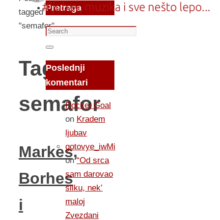
Pretraga
tagged
"semafor"
Search
for:
Search
Tag:
Poslednji
komentari
semafor
Rocket Goal
on
Kradem
ljubav
gotovye_iwMi
Markes,
on
“Od srca
sam darovao
Borhes
sliku, nek’
i
maloj
Zvezdani