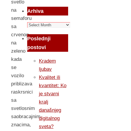
svetlo
na
Arhiva
semaforu
Arhiva
sa
crvenog
Poslednji
na
postovi
zeleno
kada
Kradem
se
ljubav
vozilo
Kvalitet ili
priblizava
kvantitet: Ko
raskrsnici
je stvarni
sa
kralj
svetlosnim
današnjeg
saobracajnim
digitalnog
znacima,
sveta?