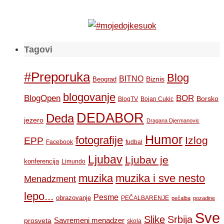
Tagovi
#Preporuka
Blog
BITNO
Biznis
Beograd
blogovanje
BOR
BlogOpen
Borsko
BlogTV
Bojan Cukic
DEDABOR
Deda
jezero
Dragana Djermanovic
Humor
fotografije
Izlog
EPP
Facebook
fudbal
Ljubav
Ljubav je
konferencija
Limundo
muzika
muzika i sve nesto
Menadzment
lepo...
Pesme
obrazovanje
PEČALBARENJE
pečalba
pozadine
Sve
Slike
Srbija
Savremeni menadzer
prosveta
skola