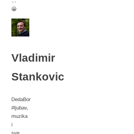
…
😀
Vladimir
Stankovic
DedaBor
#ljubav,
muzika
i
sve