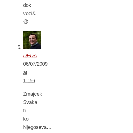
dok
voziš.
😆
DEDA
06/07/2009
at
11:56
Zmajcek
Svaka
ti
ko
Njegoseva…