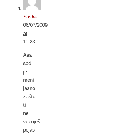
Suske
06/07/2009
at
11:23
Aaa
sad
je
meni
jasno
zašto
ti
ne
vezuješ
pojas