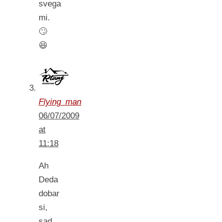
svega
mi.
🙄
😆
Flying_man
06/07/2009
at
11:18
Ah
Deda
dobar
si,
sad