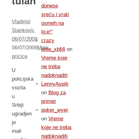
tulan
donese
sreću i vrati
Vladimir
osmeh na
Stankovic
lice!”
06/07/2009
crazy
06/07/2009
Moje
time_xbMl
on
pricice
Vreme koje
ne treba
U
nadoknaditi
policijska
LennyAspib
vozila
on
Blog za
u
primer
Srbiji
poker_wyer
ugradjen
on
Vreme
je
koje ne treba
mali
nadoknaditi