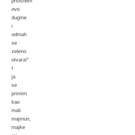
pritisnem
ovo
dugme
i
odmah
se
zeleno
otvara!”
I
ja
se
primim
kao
mali
majmun,
majke