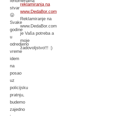
fenomenalna
reklamiranja na
stvar
www.DedaBor.com
😛
Reklamiranje na
Svake
www.DedaBor.com
godine
je Vaša potreba a
u
moje
odredjeno
zadovoljstvo!!! :)
vreme
idem
na
posao
uz
policijsku
pratnju,
budemo
zajedno