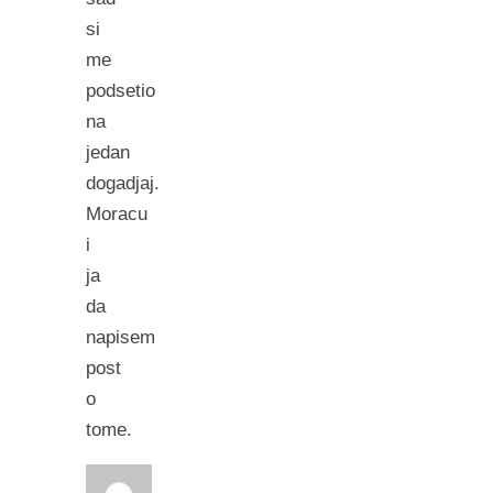
si
me
podsetio
na
jedan
dogadjaj.
Moracu
i
ja
da
napisem
post
o
tome.