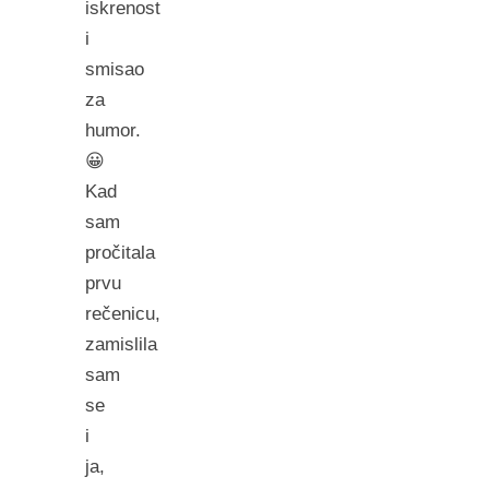
iskrenost
i
smisao
za
humor.
😀
Kad
sam
pročitala
prvu
rečenicu,
zamislila
sam
se
i
ja,