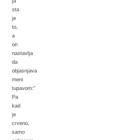
ja
sta
je
to,
a
on
nastavlja
da
objasnjava
meni
tupavom:”
Pa
kad
je
crveno,
samo