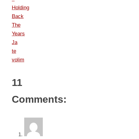
Holding
Back
The
Years
Ja
te
volim
11
Comments: