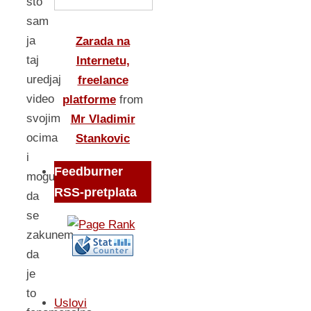
sto
sam
ja
Zarada na
taj
Internetu,
uredjaj
freelance
video
platforme
from
svojim
Mr Vladimir
ocima
Stankovic
i
Feedburner
mogu
RSS-pretplata
da
se
zakunem
da
je
to
Uslovi