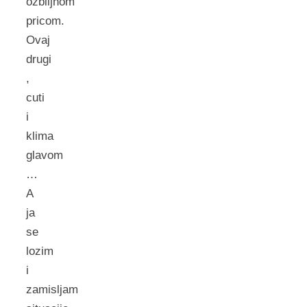
ozbiljnom
pricom.
Ovaj
drugi
,
cuti
i
klima
glavom
…
A
ja
se
lozim
i
zamisljam