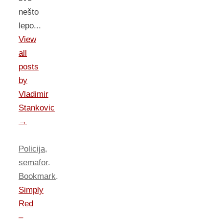
nešto
lepo...
View
all
posts
by
Vladimir
Stankovic
→
Policija
,
semafor
.
Bookmark
.
Simply
Red
–