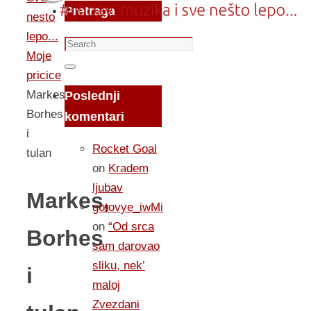
Pretraga
nesto
lepo...
Search
Moje
for:
Search
pricice
Markes,
Poslednji
Borhes
komentari
i
Rocket Goal
tulan
on
Kradem
ljubav
Markes,
gotovye_iwMi
on
“Od srca
Borhes
sam darovao
sliku, nek’
i
maloj
Zvezdani