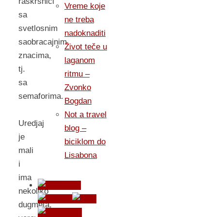
raskrsnici
Vreme koje
sa
ne treba
svetlosnim
nadoknaditi
saobracajnim
Život teče u
znacima,
laganom
tj.
ritmu –
sa
Zvonko
semaforima.
Bogdan
Not a travel
Uredjaj
blog –
je
biciklom do
mali
Lisabona
i
ima
nekoliko
dugmeta,