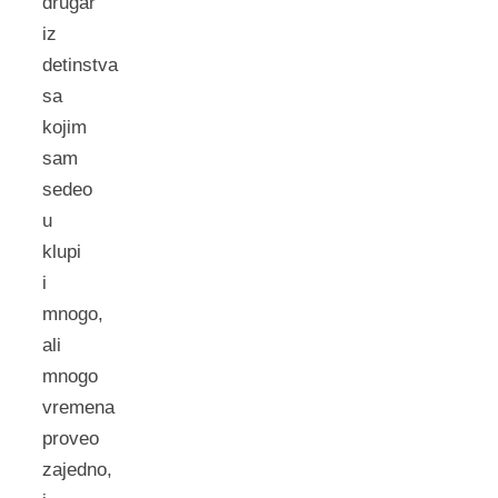
drugar
iz
detinstva
sa
kojim
sam
sedeo
u
klupi
i
mnogo,
ali
mnogo
vremena
proveo
zajedno,