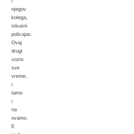
i
njegov
kolega,
iskusni
policajac.
Ovaj
drugi
vozio
sve
vreme,
i
tamo
i
na
ovamo.
E