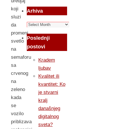
uredjaj
koji
Arhiva
sluzi
Arhiva
da
promeni
Poslednji
svetlo
postovi
na
semaforu
Kradem
sa
ljubav
crvenog
Kvalitet ili
na
kvantitet: Ko
zeleno
je stvarni
kada
kralj
se
današnjeg
vozilo
digitalnog
priblizava
sveta?