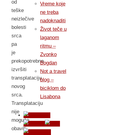
od
Vreme koje
teške
ne treba
neizlečive
nadoknaditi
bolesti
Život teče u
srca
laganom
pa
ritmu –
je
Zvonko
prekopotrebno
Bogdan
izvršiti
Not a travel
transplataciju
blog –
novog
biciklom do
srca.
Lisabona
Transplataciju
nije
moguće
obaviti