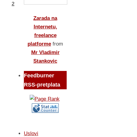
2
Zarada na
Internetu,
freelance
platforme
from
Mr Vladimir
Stankovic
Feedburner
RSS-pretplata
Uslovi