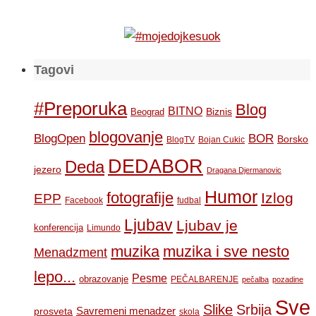
Tagovi
#Preporuka
Blog
BITNO
Biznis
Beograd
blogovanje
BOR
BlogOpen
Borsko
BlogTV
Bojan Cukic
DEDABOR
Deda
jezero
Dragana Djermanovic
Humor
fotografije
Izlog
EPP
Facebook
fudbal
Ljubav
Ljubav je
konferencija
Limundo
muzika
muzika i sve nesto
Menadzment
lepo...
Pesme
obrazovanje
PEČALBARENJE
pečalba
pozadine
Sve
Slike
Srbija
Savremeni menadzer
prosveta
skola