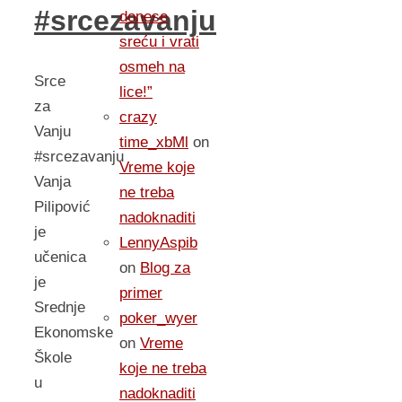
#srcezavanju
donese
sreću i vrati
osmeh na
Srce
lice!”
za
crazy
Vanju
time_xbMl
on
#srcezavanju
Vreme koje
Vanja
ne treba
Pilipović
nadoknaditi
je
LennyAspib
učenica
on
Blog za
je
primer
Srednje
poker_wyer
Ekonomske
on
Vreme
Škole
koje ne treba
u
nadoknaditi