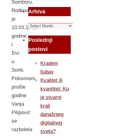
Somboru.
Rođena
Arhiva
je
Arhiva
10.03.1991.
godine
Poslednji
i
postovi
živi
u
Kradem
Sonti.
ljubav
Polovinom
Kvalitet ili
prošle
kvantitet: Ko
godine
je stvarni
Vanja
kralj
Pilipović
današnjeg
se
digitalnog
razbolela
sveta?