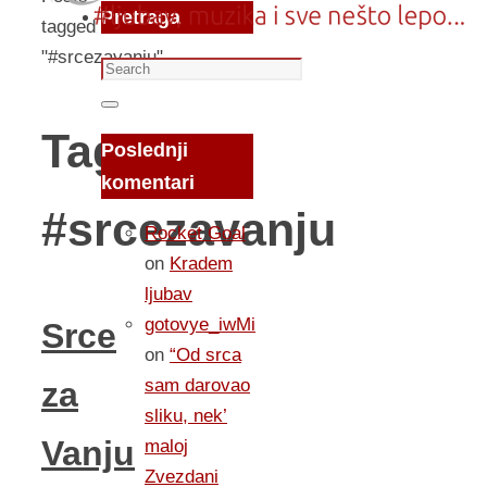
Pretraga
tagged
"#srcezavanju"
Search
for:
Search
Tag:
Poslednji
komentari
#srcezavanju
Rocket Goal
on
Kradem
ljubav
gotovye_iwMi
Srce
on
“Od srca
sam darovao
za
sliku, nek’
Vanju
maloj
Zvezdani