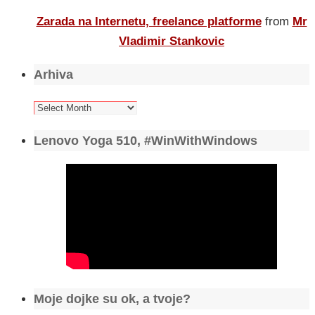
Zarada na Internetu, freelance platforme
from
Mr
Vladimir Stankovic
Arhiva
Arhiva
Lenovo Yoga 510, #WinWithWindows
Moje dojke su ok, a tvoje?