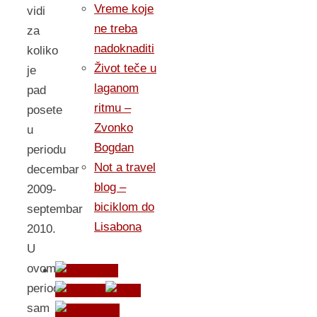
Vreme koje
vidi
ne treba
za
nadoknaditi
koliko
Život teče u
je
laganom
pad
ritmu –
posete
Zvonko
u
Bogdan
periodu
Not a travel
decembar
blog –
2009-
biciklom do
septembar
Lisabona
2010.
U
ovom
periodu
sam