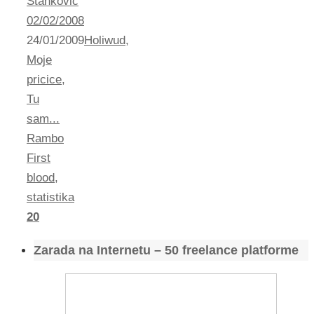
Stankovic
02/02/2008
24/01/2009
Holiwud
,
Moje
pricice
,
Tu
sam...
Rambo
First
blood
,
statistika
20
Zarada na Internetu – 50 freelance platforme