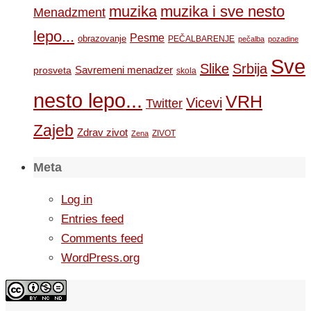
muzika
muzika i sve nesto
Menadzment
lepo...
Pesme
obrazovanje
PEČALBARENJE
pečalba
pozadine
Sve
Slike
Srbija
Savremeni menadzer
prosveta
skola
nesto lepo...
VRH
Vicevi
Twitter
Zajeb
Zdrav zivot
ZIVOT
Zena
Meta
Log in
Entries feed
Comments feed
WordPress.org