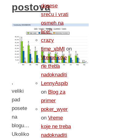
postova
donese
sreću i vrati
osmeh na
lice!”
crazy
time_xbMl
on
Vreme koje
ne treba
nadoknaditi
,
LennyAspib
veliki
on
Blog za
pad
primer
posete
poker_wyer
na
on
Vreme
blogu…
koje ne treba
Ukoliko
nadoknaditi