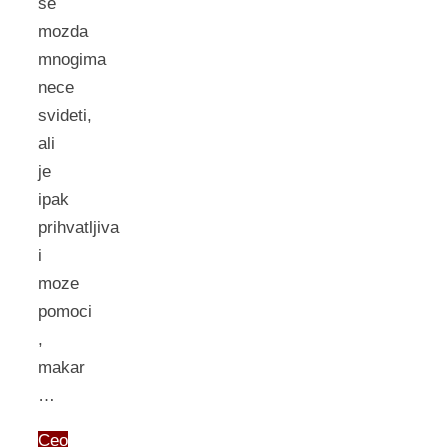
se
mozda
mnogima
nece
svideti,
ali
je
ipak
prihvatljiva
i
moze
pomoci
,
makar
…
Ceo