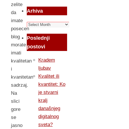
zelite
Arhiva
da
imate
Arhiva
posecen
blog
Poslednji
morate
postovi
imati
Kradem
kvalitetan
ljubav
i
Kvalitet ili
kvanitetan
kvantitet: Ko
sadrzaj.
je stvarni
Na
kralj
slici
današnjeg
gore
digitalnog
se
sveta?
jasno