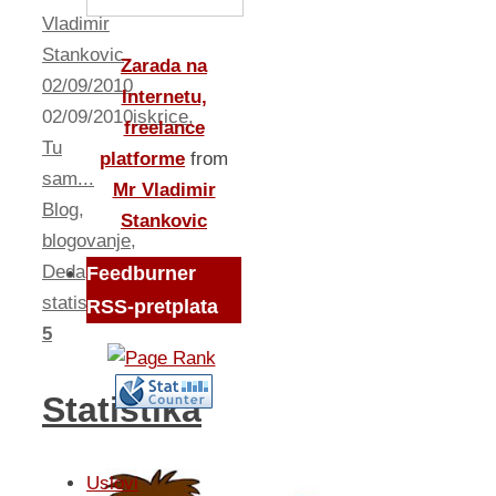
Vladimir
Stankovic
Zarada na
02/09/2010
Internetu,
02/09/2010
iskrice
,
freelance
Tu
platforme
from
sam...
Mr Vladimir
Blog
,
Stankovic
blogovanje
,
Deda
,
Feedburner
statistika
RSS-pretplata
5
Statistika
Uslovi