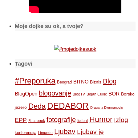
Moje dojke su ok, a tvoje?
Tagovi
#Preporuka
Blog
BITNO
Biznis
Beograd
blogovanje
BOR
BlogOpen
Borsko
BlogTV
Bojan Cukic
DEDABOR
Deda
jezero
Dragana Djermanovic
Humor
fotografije
Izlog
EPP
Facebook
fudbal
Ljubav
Ljubav je
konferencija
Limundo