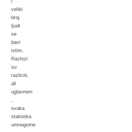
i
veliki
broj
ljudi
se
bavi
istim.
Razlozi
su
razliciti,
ali
uglavnom
,
svaka
statistika
umnogome