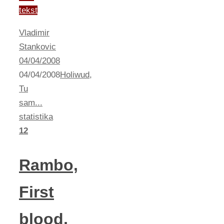
tekst
Vladimir
Stankovic
04/04/2008
04/04/2008
Holiwud
,
Tu
sam...
statistika
12
Rambo,
First
blood,