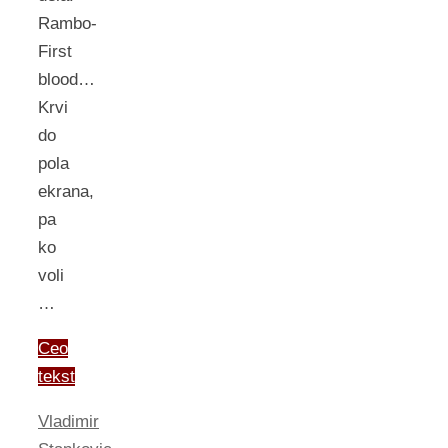
Rambo-
First
blood…
Krvi
do
pola
ekrana,
pa
ko
voli
…
Ceo
tekst
Vladimir