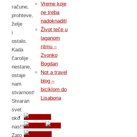
Vreme koje
račune,
ne treba
prohteve,
nadoknaditi
želje
Život teče u
i
laganom
ostalo.
ritmu –
Kada
Zvonko
čarolije
Bogdan
nestane,
Not a travel
ostaje
blog –
nam
biciklom do
stvarnost!
Lisabona
Stvaran
svet
oko
nas!!!
Zato