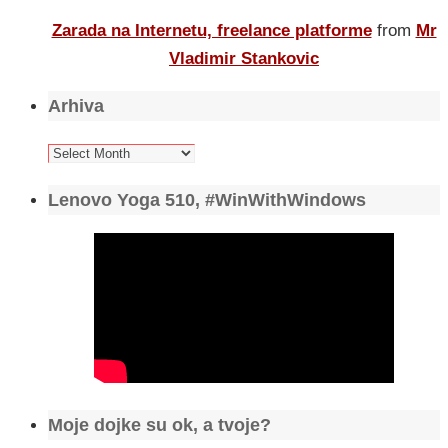
Zarada na Internetu, freelance platforme
from
Mr
Vladimir Stankovic
Arhiva
Arhiva
Lenovo Yoga 510, #WinWithWindows
Moje dojke su ok, a tvoje?