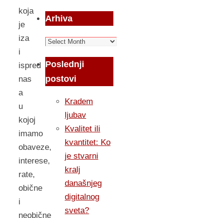
koja
Arhiva
je
iza
Arhiva
i
Poslednji
ispred
postovi
nas
a
Kradem
u
ljubav
kojoj
Kvalitet ili
imamo
kvantitet: Ko
obaveze,
je stvarni
interese,
kralj
rate,
današnjeg
obične
digitalnog
i
sveta?
neobične