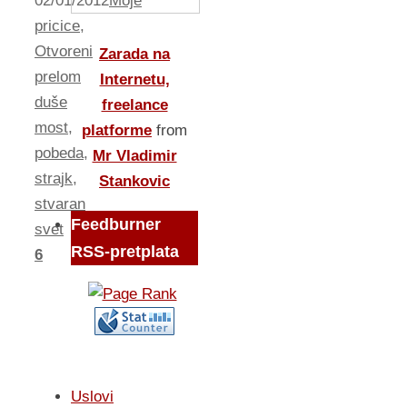
02/01/2012
Moje
pricice
,
Otvoreni
Zarada na
prelom
Internetu,
duše
freelance
most
,
platforme
from
pobeda
,
Mr Vladimir
strajk
,
Stankovic
stvaran
Feedburner
svet
RSS-pretplata
6
Uslovi