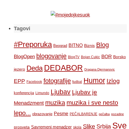
Tagovi
#Preporuka
Blog
BITNO
Biznis
Beograd
blogovanje
BOR
BlogOpen
Borsko
BlogTV
Bojan Cukic
DEDABOR
Deda
jezero
Dragana Djermanovic
Humor
fotografije
Izlog
EPP
Facebook
fudbal
Ljubav
Ljubav je
konferencija
Limundo
muzika
muzika i sve nesto
Menadzment
lepo...
Pesme
obrazovanje
PEČALBARENJE
pečalba
pozadine
Sve
Slike
Srbija
Savremeni menadzer
prosveta
skola