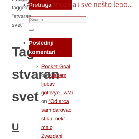
Pretraga
tagged
"stvaran
Search
svet"
for:
Search
Poslednji
Tag:
komentari
Rocket Goal
stvaran
on
Kradem
ljubav
svet
gotovye_iwMi
on
“Od srca
sam darovao
sliku, nek’
U
maloj
Zvezdani