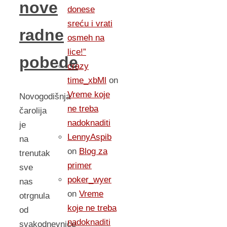
nove
donese
sreću i vrati
radne
osmeh na
lice!”
pobede
crazy
time_xbMl
on
Vreme koje
Novogodišnja
ne treba
čarolija
nadoknaditi
je
LennyAspib
na
on
Blog za
trenutak
primer
sve
poker_wyer
nas
on
Vreme
otrgnula
koje ne treba
od
nadoknaditi
svakodnevnice