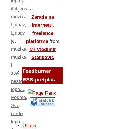
lepo...
italijanska
muzika
,
Zarada na
Ljubav
,
Internetu,
Ljubav
freelance
je
,
platforme
from
muzika
,
Mr Vladimir
muzika
Stankovic
i
Feedburner
sve
RSS-pretplata
nesto
lepo...
,
Pesme
,
Sve
nesto
lepo...
,
Uslovi