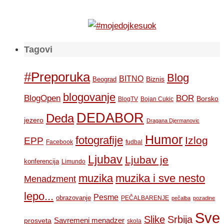
Tagovi
#Preporuka
Blog
BITNO
Biznis
Beograd
blogovanje
BOR
BlogOpen
Borsko
BlogTV
Bojan Cukic
DEDABOR
Deda
jezero
Dragana Djermanovic
Humor
fotografije
Izlog
EPP
Facebook
fudbal
Ljubav
Ljubav je
konferencija
Limundo
muzika
muzika i sve nesto
Menadzment
lepo...
Pesme
obrazovanje
PEČALBARENJE
pečalba
pozadine
Sve
Slike
Srbija
Savremeni menadzer
prosveta
skola