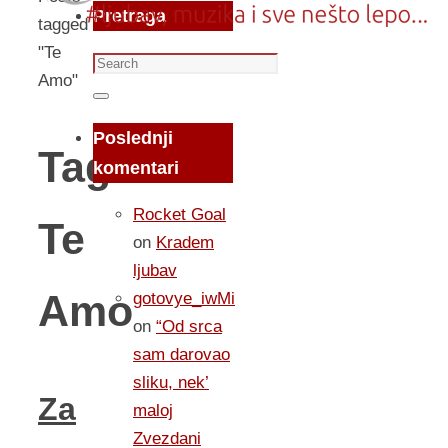
Pretraga
tagged
"Te
Search
Amo"
for:
Search
Poslednji
Tag:
komentari
Rocket Goal
Te
on
Kradem
ljubav
Amo
gotovye_iwMi
on
“Od srca
sam darovao
sliku, nek’
Za
maloj
Zvezdani