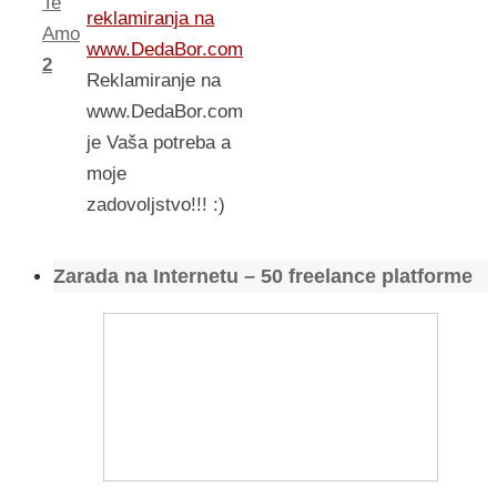
Te
reklamiranja na
Amo
www.DedaBor.com
2
Reklamiranje na
www.DedaBor.com
je Vaša potreba a
moje
zadovoljstvo!!! :)
Zarada na Internetu – 50 freelance platforme