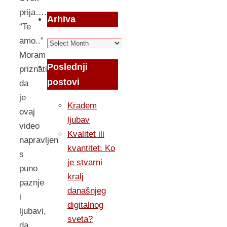
prija….
Arhiva
“Te
amo..”
Arhiva
Moram
Poslednji
priznati
postovi
da
je
Kradem
ovaj
ljubav
video
Kvalitet ili
napravljen
kvantitet: Ko
s
je stvarni
puno
kralj
paznje
današnjeg
i
digitalnog
ljubavi,
sveta?
da