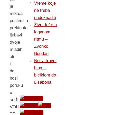
Vreme koje
je
ne treba
mozda
nadoknaditi
posledica
Život teče u
prekinute
laganom
ljubavi
ritmu –
dvoje
Zvonko
mladih,
Bogdan
ali
Not a travel
i
blog –
da
biciklom do
nosi
Lisabona
poruku
u
sebi:
VOLIM
TE