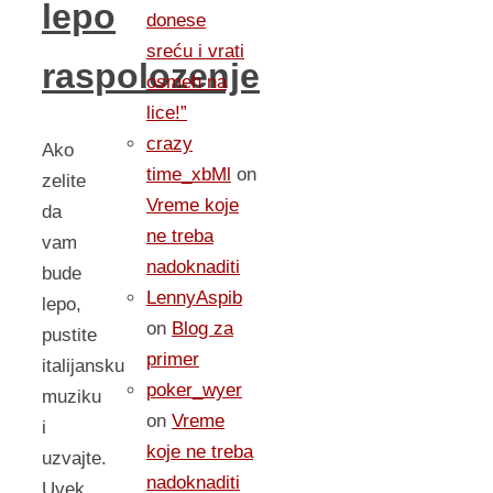
lepo
donese
sreću i vrati
raspolozenje
osmeh na
lice!”
crazy
Ako
time_xbMl
on
zelite
Vreme koje
da
ne treba
vam
nadoknaditi
bude
LennyAspib
lepo,
on
Blog za
pustite
primer
italijansku
poker_wyer
muziku
on
Vreme
i
koje ne treba
uzvajte.
nadoknaditi
Uvek