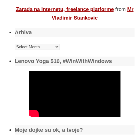
Zarada na Internetu, freelance platforme
from
Mr
Vladimir Stankovic
Arhiva
Arhiva
Lenovo Yoga 510, #WinWithWindows
Moje dojke su ok, a tvoje?