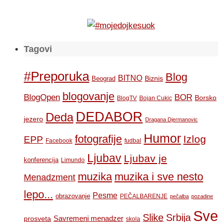
Tagovi
#Preporuka
Blog
BITNO
Biznis
Beograd
blogovanje
BOR
BlogOpen
Borsko
BlogTV
Bojan Cukic
DEDABOR
Deda
jezero
Dragana Djermanovic
Humor
fotografije
Izlog
EPP
Facebook
fudbal
Ljubav
Ljubav je
konferencija
Limundo
muzika
muzika i sve nesto
Menadzment
lepo...
Pesme
obrazovanje
PEČALBARENJE
pečalba
pozadine
Sve
Slike
Srbija
Savremeni menadzer
prosveta
skola