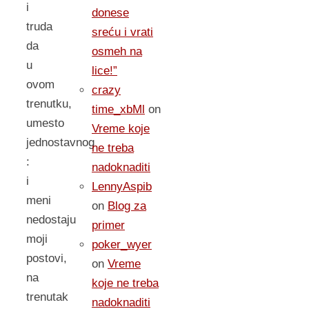
i
donese
truda
sreću i vrati
da
osmeh na
u
lice!”
ovom
crazy
trenutku,
time_xbMl
on
umesto
Vreme koje
jednostavnog
ne treba
:
nadoknaditi
i
LennyAspib
meni
on
Blog za
nedostaju
primer
moji
poker_wyer
postovi,
on
Vreme
na
koje ne treba
trenutak
nadoknaditi