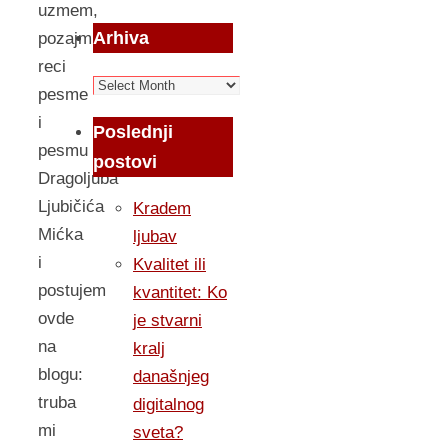
uzmem,
Arhiva
pozajmim
reci
Arhiva
pesme
i
Poslednji
pesmu
postovi
Dragoljuba
Ljubičića
Kradem
Mićka
ljubav
i
Kvalitet ili
postujem
kvantitet: Ko
ovde
je stvarni
na
kralj
blogu:
današnjeg
truba
digitalnog
mi
sveta?