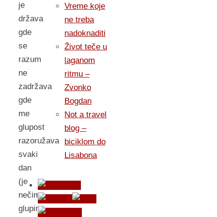
je
Vreme koje
država
ne treba
gde
nadoknaditi
se
Život teče u
razum
laganom
ne
ritmu –
zadržava
Zvonko
gde
Bogdan
me
Not a travel
glupost
blog –
razoružava
biciklom do
svaki
Lisabona
dan
(je
nečim
glupim