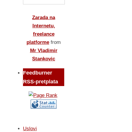
Zarada na
Internetu,
freelance
platforme
from
Mr Vladimir
Stankovic
Feedburner
RSS-pretplata
Uslovi