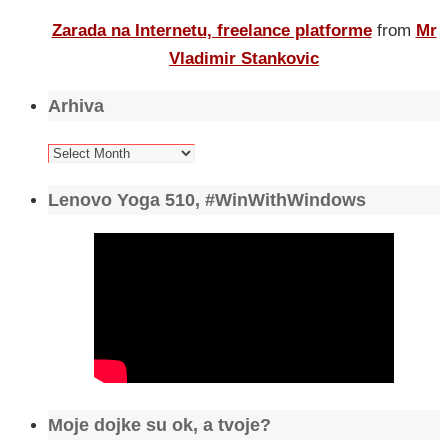
Zarada na Internetu, freelance platforme
from
Mr
Vladimir Stankovic
Arhiva
Arhiva
Lenovo Yoga 510, #WinWithWindows
Moje dojke su ok, a tvoje?