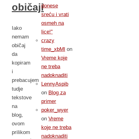
običaji
donese
sreću i vrati
osmeh na
Iako
lice!”
nemam
crazy
običaj
time_xbMl
on
da
Vreme koje
kopiram
ne treba
i
nadoknaditi
prebacujem
LennyAspib
tudje
on
Blog za
tekstove
primer
na
poker_wyer
blog,
on
Vreme
ovom
koje ne treba
prilikom
nadoknaditi