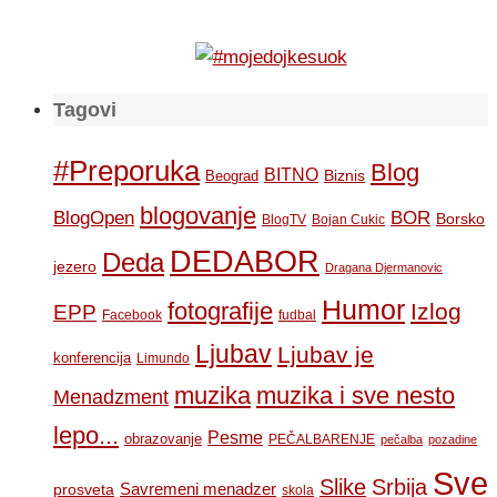
Tagovi
#Preporuka
Blog
BITNO
Biznis
Beograd
blogovanje
BOR
BlogOpen
Borsko
BlogTV
Bojan Cukic
DEDABOR
Deda
jezero
Dragana Djermanovic
Humor
fotografije
Izlog
EPP
Facebook
fudbal
Ljubav
Ljubav je
konferencija
Limundo
muzika
muzika i sve nesto
Menadzment
lepo...
Pesme
obrazovanje
PEČALBARENJE
pečalba
pozadine
Sve
Slike
Srbija
Savremeni menadzer
prosveta
skola