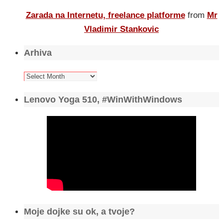
Zarada na Internetu, freelance platforme
from
Mr
Vladimir Stankovic
Arhiva
Arhiva
Lenovo Yoga 510, #WinWithWindows
Moje dojke su ok, a tvoje?