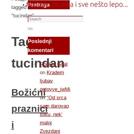
Pretraga
tagged
"tucindan"
Search
for:
Search
Tag:
Poslednji
komentari
tucindan
Rocket Goal
on
Kradem
ljubav
gotovye_iwMi
Božićni
on
“Od srca
sam darovao
praznici
sliku, nek’
i
maloj
Zvezdani