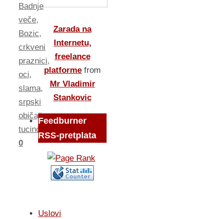
Badnje
veče
,
Zarada na
Bozic
,
Internetu,
crkveni
freelance
praznici
,
platforme
from
oci
,
Mr Vladimir
slama
,
Stankovic
srpski
običaji
,
Feedburner
tucindan
RSS-pretplata
0
Uslovi