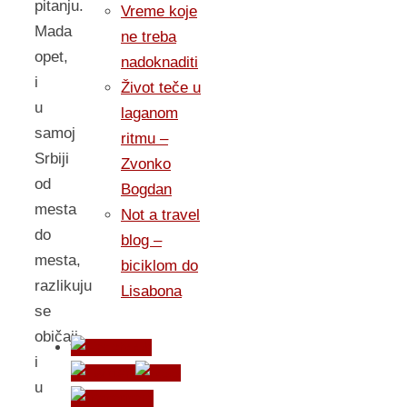
pitanju.
Vreme koje
Mada
ne treba
opet,
nadoknaditi
i
Život teče u
u
laganom
samoj
ritmu –
Srbiji
Zvonko
od
Bogdan
mesta
Not a travel
do
blog –
mesta,
biciklom do
razlikuju
Lisabona
se
običaji
i
u