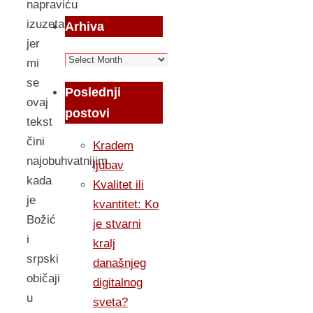
napraviću
izuzetak
Arhiva
jer
Arhiva
mi
se
Poslednji
ovaj
postovi
tekst
čini
Kradem
najobuhvatnijim
ljubav
kada
Kvalitet ili
je
kvantitet: Ko
Božić
je stvarni
i
kralj
srpski
današnjeg
običaji
digitalnog
u
sveta?