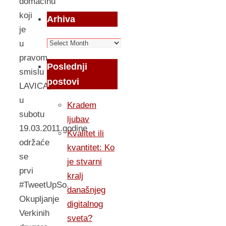
domačinu
koji
Arhiva
je
Arhiva
u
pravom
Poslednji
smislu
postovi
LAVICA,
u
Kradem
subotu
ljubav
19.03.2011.godine
Kvalitet ili
održaće
kvantitet: Ko
se
je stvarni
prvi
kralj
#TweetUpSo.
današnjeg
Okupljanje
digitalnog
Verkinih
sveta?