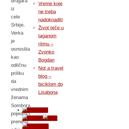
drugara
Vreme koje
iz
ne treba
cele
nadoknaditi
Srbije,
Život teče u
Verka
laganom
je
ritmu –
osmislila
Zvonko
kao
Bogdan
odličnu
Not a travel
priliku
blog –
da
biciklom do
vrednim
Lisabona
ženama
Sombora
pojedinci
prenesu