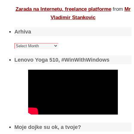
Zarada na Internetu, freelance platforme
from
Mr
Vladimir Stankovic
Arhiva
Arhiva
Lenovo Yoga 510, #WinWithWindows
Moje dojke su ok, a tvoje?