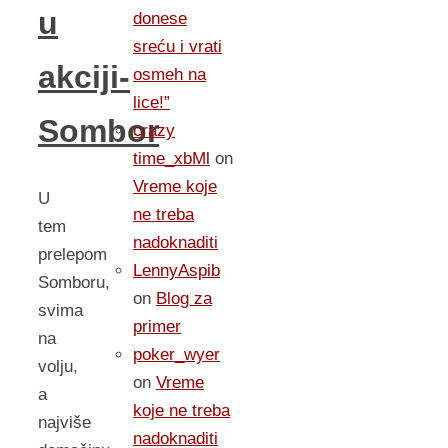
u
donese
sreću i vrati
akciji-
osmeh na
lice!”
Sombor
crazy
time_xbMl
on
Vreme koje
U
ne treba
tem
nadoknaditi
prelepom
LennyAspib
Somboru,
on
Blog za
svima
primer
na
poker_wyer
volju,
on
Vreme
a
koje ne treba
najviše
nadoknaditi