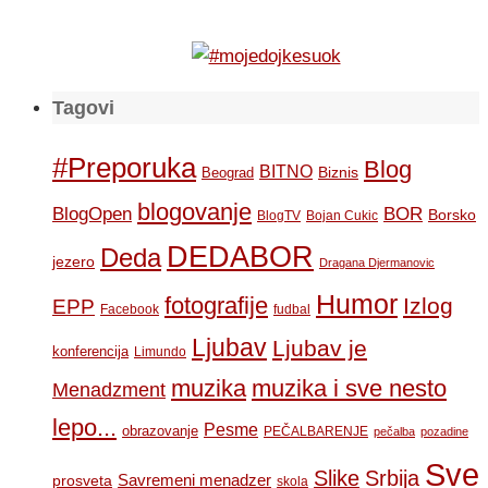
Tagovi
#Preporuka
Blog
BITNO
Biznis
Beograd
blogovanje
BOR
BlogOpen
Borsko
BlogTV
Bojan Cukic
DEDABOR
Deda
jezero
Dragana Djermanovic
Humor
fotografije
Izlog
EPP
Facebook
fudbal
Ljubav
Ljubav je
konferencija
Limundo
muzika
muzika i sve nesto
Menadzment
lepo...
Pesme
obrazovanje
PEČALBARENJE
pečalba
pozadine
Sve
Slike
Srbija
Savremeni menadzer
prosveta
skola