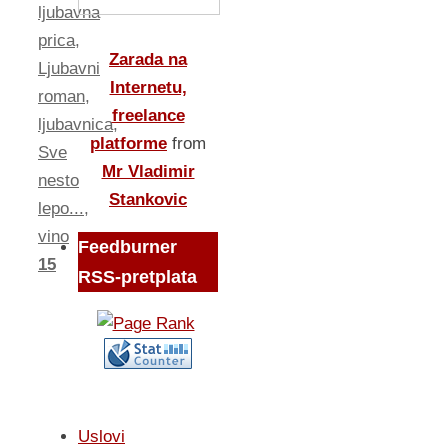
ljubavna
prica
,
Zarada na
Ljubavni
Internetu,
roman
,
freelance
ljubavnica
,
platforme
from
Sve
Mr Vladimir
nesto
Stankovic
lepo...
,
vino
Feedburner
15
RSS-pretplata
Uslovi