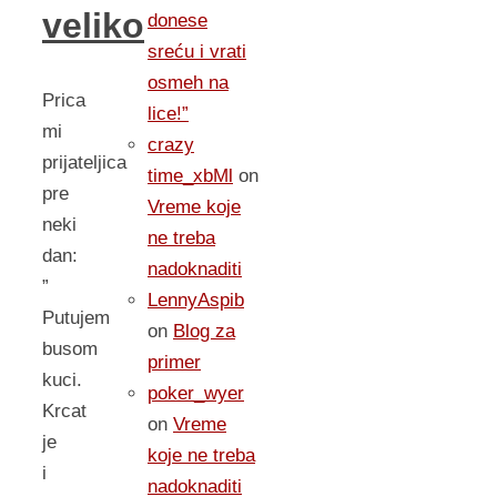
veliko
donese
sreću i vrati
osmeh na
Prica
lice!”
mi
crazy
prijateljica
time_xbMl
on
pre
Vreme koje
neki
ne treba
dan:
nadoknaditi
”
LennyAspib
Putujem
on
Blog za
busom
primer
kuci.
poker_wyer
Krcat
on
Vreme
je
koje ne treba
i
nadoknaditi