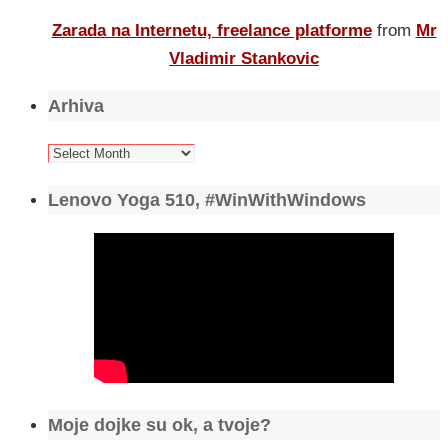
Zarada na Internetu, freelance platforme
from
Mr
Vladimir Stankovic
Arhiva
Arhiva
Lenovo Yoga 510, #WinWithWindows
Moje dojke su ok, a tvoje?