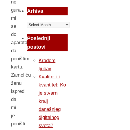
ne
gura
Arhiva
mi
Arhiva
se
do
Poslednji
aparata
postovi
da
poništim
Kradem
kartu.
ljubav
Zamoliću
Kvalitet ili
ženu
kvantitet: Ko
ispred
je stvarni
da
kralj
mi
današnjeg
je
digitalnog
poništi.
sveta?