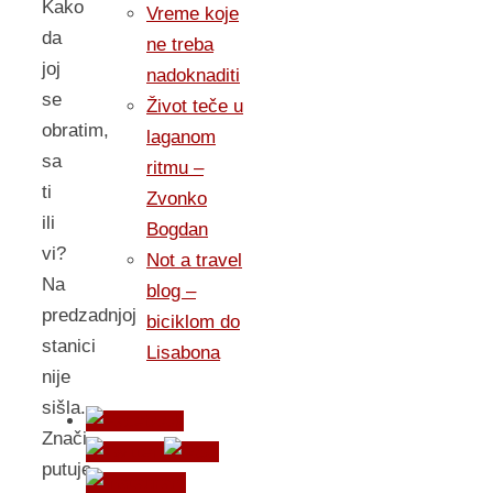
Kako
Vreme koje
da
ne treba
joj
nadoknaditi
se
Život teče u
obratim,
laganom
sa
ritmu –
ti
Zvonko
ili
Bogdan
vi?
Not a travel
Na
blog –
predzadnjoj
biciklom do
stanici
Lisabona
nije
sišla.
Znači,
putuje