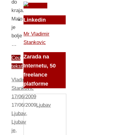
do
kraja.
Malo
Linkedin
je
Mr Vladimir
bolje
Stankovic
…
Zarada na
Ceo
Internetu, 50
tekst
freelance
Vladimir
platforme
Stankovic
17/06/2009
17/06/2009
Ljubav
Ljubav
,
Ljubav
je
,