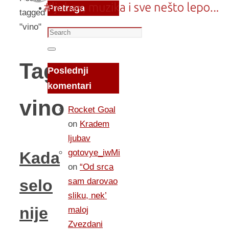
Pretraga
tagged
"vino"
Search
for:
Search
Tag:
Poslednji
komentari
vino
Rocket Goal
on
Kradem
ljubav
gotovye_iwMi
Kada
on
“Od srca
sam darovao
selo
sliku, nek’
nije
maloj
Zvezdani