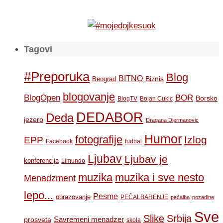
Tagovi
#Preporuka
Blog
BITNO
Biznis
Beograd
blogovanje
BOR
BlogOpen
Borsko
BlogTV
Bojan Cukic
DEDABOR
Deda
jezero
Dragana Djermanovic
Humor
fotografije
Izlog
EPP
Facebook
fudbal
Ljubav
Ljubav je
konferencija
Limundo
muzika
muzika i sve nesto
Menadzment
lepo...
Pesme
obrazovanje
PEČALBARENJE
pečalba
pozadine
Sve
Slike
Srbija
Savremeni menadzer
prosveta
skola